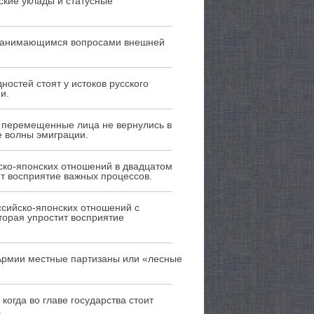
ские уклады и статусные
, занимающимся вопросами внешней
остей стоят у истоков русского
и.
е перемещенные лица не вернулись в
е волны эмиграции.
ско-японских отношений в двадцатом
ит восприятие важных процессов.
ссийско-японских отношений с
торая упростит восприятие
 Армии местные партизаны или «лесные
огда во главе государства стоит
.