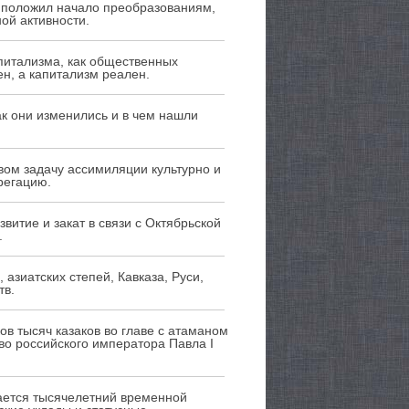
ду положил начало преобразованиям,
ой активности.
питализма, как общественных
н, а капитализм реален.
ак они изменились и в чем нашли
вом задачу ассимиляции культурно и
регацию.
витие и закат в связи с Октябрьской
.
азиатских степей, Кавказа, Руси,
тв.
ов тысяч казаков во главе с атаманом
о российского императора Павла I
рается тысячелетний временной