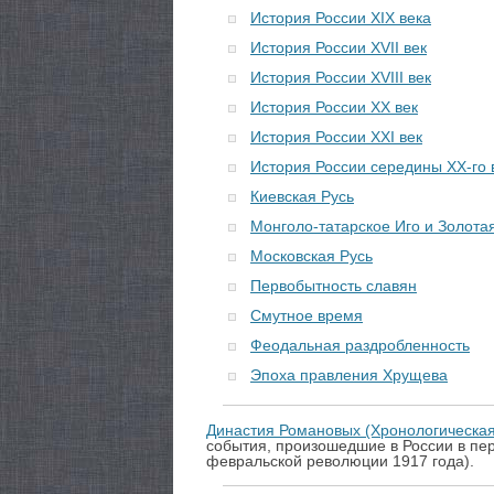
История России XIX века
История России XVII век
История России XVIII век
История России XX век
История России XXI век
История России середины XX-го 
Киевская Русь
Монголо-татарское Иго и Золота
Московская Русь
Первобытность славян
Смутное время
Феодальная раздробленность
Эпоха правления Хрущева
Династия Романовых (Хронологическая
события, произошедшие в России в пер
февральской революции 1917 года).