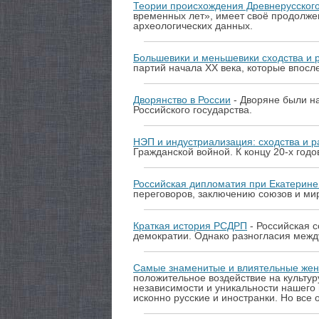
Теории происхождения Древнерусского
временных лет», имеет своё продолже
археологических данных.
Большевики и меньшевики сходства и 
партий начала XX века, которые впос
Дворянство в России
- Дворяне были н
Российского государства.
НЭП и индустриализация: сходства и р
Гражданской войной. К концу 20-х год
Российская дипломатия при Екатерине 
переговоров, заключению союзов и ми
Краткая история РСДРП
- Российская 
демократии. Однако разногласия между
Самые знаменитые и влиятельные жен
положительное воздействие на культур
независимости и уникальности нашего 
исконно русские и иностранки. Но все