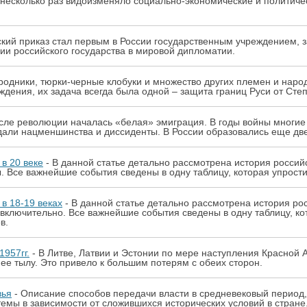
 несколько раз видоизменяло социально-экономические и политиче
ский приказ стал первым в России государственным учреждением
ции российского государства в мировой дипломатии.
одники, тюрки-черные клобуки и множество других племен и народн
ждения, их задача всегда была одной – защита границ Руси от Степ
сле революции началась «белая» эмиграция. В годы войны многи
идали нацменшинства и диссиденты. В России образовались еще дв
в 20 веке
- В данной статье детально рассмотрена история россий
. Все важнейшие события сведены в одну таблицу, которая упрост
в 18-19 веках
- В данной статье детально рассмотрена история ро
включительно. Все важнейшие события сведены в одну таблицу, ко
в.
1957гг.
- В Литве, Латвии и Эстонии по мере наступления Красной
ее тылу. Это привело к большим потерям с обеих сторон.
вья
- Описание способов передачи власти в средневековый период, к
емы в зависимости от сложившихся исторических условий в стране