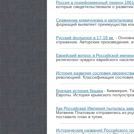
Россия в пореформенный период 1861 
которые свидетельствовали о развити
Сравнение коммунизма и капитализма
формаций выявляет преимущества комм
Русский фольклор в 17-18 вв.
- Основны
отражение. Авторские произведения, 
Еврейский вопрос в Российской импер
религиозно чуждого еврейского населен
История развития сословия дворянства
революцией. Классификация сословия,
Краткая история Крыма
- Киммерия, Та
Европы. История крымского полуострова
Как Российская Империя пыталась зав
Матвеем Платовым отправились из род
поставило план в тупик.
Исторические названия Российского го