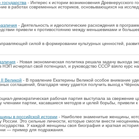
 государства
- Интерес к истории возникновения Древнерусского г
ние в работах современных историков, основывающихся на иссле
различия
- Деятельность и идеологические расхождения в програм
ледствии привели к противостоянию между меньшевиками и больше
аправляющей силой в формировании культурных ценностей, разви
азличия
- Новая экономическая политика решала задачу выхода эко
ов НЭП исчерпал свой потенциал, и руководство СССР взяло курс 
II Великой
- В правление Екатерины Великой особое внимание уд
рных соглашений, благодаря чему удается получить выход к Чёрно
социал-демократическая рабочая партия выступала за свержение ц
 членами партии, касавшиеся методов и целей борьбы, привели к 
щины в российской истории
- Наиболее знаменитые женщины, кото
у России. Это сильные личности, которые смогли внести неоценимы
государства. У каждой женщины своя биография и краткая история,
 они — пример для подражания.