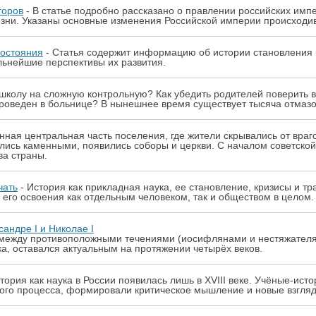
торов
- В статье подробно рассказано о правлении российских имп
жизни. Указаны основные изменения Российской империи происходи
востояния
- Статья содержит информацию об истории становления 
льнейшие перспективы их развития.
в школу на сложную контрольную? Как убедить родителей поверить 
проведен в больнице? В нынешнее время существует тысяча отмазо
нная центральная часть поселения, где жители скрывались от враго
ись каменными, появились соборы и церкви. С началом советской 
а страны.
чать
- История как прикладная наука, ее становление, кризисы и т
 его освоения как отдельным человеком, так и обществом в целом.
сандре I и Николае I
между противоположными течениями (иосифлянами и нестяжателям
а, оставался актуальным на протяжении четырёх веков.
тория как наука в России появилась лишь в XVIII веке. Учёные-ис
ого процесса, формировали критическое мышление и новые взгляд