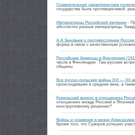
Сравнительная характеристика полити
государства была противоречивой: ре
Императрицы Российской империи
- П
абсолютно разные императрицы. Кажда
А.А.Зиновьев о противостоянии России
форму в связи с качественным усложн
Российские беженцы в Финляндии (19
числе в Финляндию. Там русские встр
общины.
Все русско-польские войны XVI — XX в
происходившие в средние века, а такж
Курильский вопрос в отношениях Росс
отношениях между Россией и Японией 
конструктивному решению?
Войны и сражения в жизни Александра
Кроме того, что Суворов успешно учас