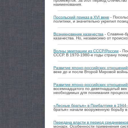
промежуток. За этот период Отечество
наименования.
Посольский приказ в XVI веке
- Посоль
политики, и значительно укрепил пози
Возникновение казачества
- Славяне-бр
казачества. Но, независимо от происхо
Волны эмиграции из СССР/России
- По
СССР. В 1970-1980-е годы страну пок
Развитие японо-российских отношений 
веке до и после Второй Мировой войны
Развитие японо-российских отношений 
восемнадцатого по девятнадцатый век 
необходимых для понимания процессо
«Лесные братья» в Прибалтике в 1944-
братья» начали вооруженную борьбу в 
Передача власти в период средневеко
монарх. Особенности применения сист