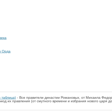
века
я Орда
 таблица)
- Все правители династии Романовых, от Михаила Федор
иод их правления (от смутного времени и избрания нового царя до 