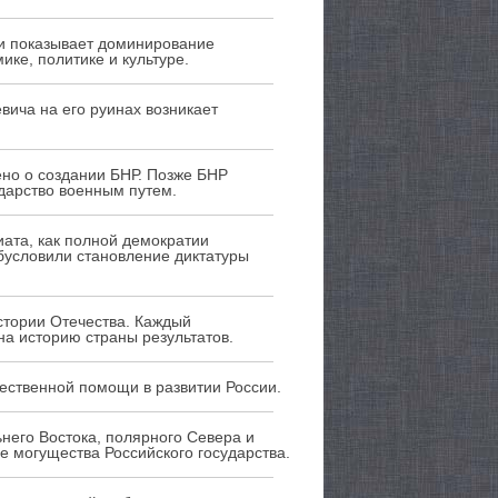
ти показывает доминирование
ке, политике и культуре.
вича на его руинах возникает
ено о создании БНР. Позже БНР
дарство военным путем.
ата, как полной демократии
обусловили становление диктатуры
стории Отечества. Каждый
а историю страны результатов.
щественной помощи в развитии России.
него Востока, полярного Севера и
е могущества Российского государства.