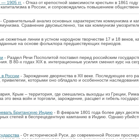
— 1905 гг.
- Отказ от крепостной зависимости крестьян в 1861 го
и капитализма в России, и сопровождались повышением общественн
- Сравнительный анализ основных характеристик коммунизма и ка
унизма. Сравнение двусмысленно, так как коммунизм умозрителе
е сюжетные линии в устном народном творчестве 17 и 18 веков, к
изданные на основе фольклора предшествующих периодов.
ии
- Раздел Речи Посполитой поставил перед российским государст
ия. В 80-х годах XIX в. интеграционные усилия сменил курс на сег
 в России
- Зарождение дворянства в ХII веке. Последующее его раз
 привилегии, которыми оно обладало и особенности наследования
врия, Крым – территория, где смешались выходцы из Греции, Рима, 
 это века войн и торговли, зарождение, расцвет и гибель государс
оевать Британскую Индию
- В феврале 1801 года более двух десятк
ных степей в беспрецедентную кампанию в Индию. Однако убийств
сударства
- От исторической Руси, до современной России прости