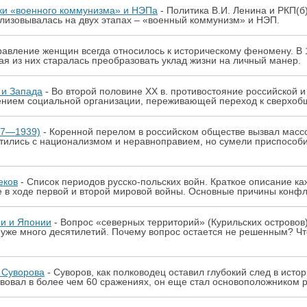
ки «военного коммунизма» и НЭПа
- Политика В.И. Ленина и РКП(б
ализовывалась на двух этапах – «военный коммунизм» и НЭП.
равление женщин всегда относилось к историческому феномену. В 
я из них старалась преобразовать уклад жизни на личный манер.
 и Запада
- Во второй половине XX в. противостояние российской 
ением социальной организации, переживающей переход к сверхобщ
17—1939)
- Коренной перелом в российском обществе вызвал масс
етились с национализмом и неравноправием, но сумели приспособи
еков
- Список периодов русско-польских войн. Краткое описание ка
е в ходе первой и второй мировой войны. Основные причины конфл
ии и Японии
- Вопрос «северных территорий» (Курильских островов
уже много десятилетий. Почему вопрос остается не решенным? Чт
 Суворова
- Суворов, как полководец оставил глубокий след в истор
твовал в более чем 60 сражениях, он еще стал основоположником р