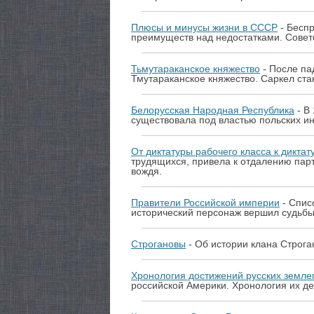
Плюсы и минусы жизни в СССР
- Беспр
преимуществ над недостатками. Советс
Тьмутараканское княжество
- После па
Тмутараканское княжество. Саркел ста
Белорусская Народная Республика
- В
существовала под властью польских ин
От диктатуры рабочего класса к диктат
трудящихся, привела к отдалению парт
вождя.
Правители Российской империи
- Спис
исторический персонаж вершил судьбы
Строгановы
- Об истории клана Строга
Хронология достижений русских земле
российской Америки. Хронология их де