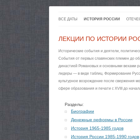
ВСЕ ДАТЫ
ИСТОРИЯ РОССИИ
ОТЕЧЕ
ЛЕКЦИИ ПО ИСТОРИИ РО
Исторические события и деятели, политическ
События от первых славянских племен до обр
династией Романовых и основными вехами раз
лидеры — в виде таблиц. Формирование Русс
культурное возрождение после свержения мон
сфере образования и печати с XVIII до начал
Разделы:
Биографии
Денежные реформы в России
История 1965-1985 годов
История России 1985-1990 годов