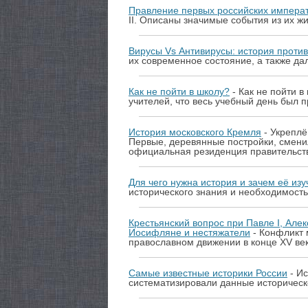
Правление первых российских импера
II. Описаны значимые события из их 
Вирусы Vs Антивирусы: история проти
их современное состояние, а также да
Как не пойти в школу?
- Как не пойти 
учителей, что весь учебный день был 
История московского Кремля
- Укреплё
Первые, деревянные постройки, сменил
официальная резиденция правительств
Для чего нужна история и зачем её изу
исторического знания и необходимость
Крестьянский вопрос при Павле I, Алек
Иосифляне и нестяжатели
- Конфликт 
православном движении в конце XV век
Самые известные историки России
- Ис
систематизировали данные историческ