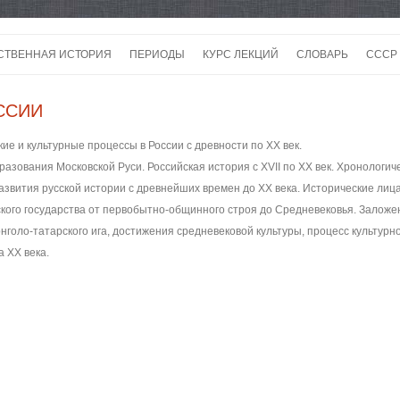
Перейти
к
СТВЕННАЯ ИСТОРИЯ
ПЕРИОДЫ
КУРС ЛЕКЦИЙ
СЛОВАРЬ
СССР
содержимому
СССР
ССИИ
ССС
ие и культурные процессы в России с древности по ХХ век.
ВОЙ
азования Московской Руси. Российская история с XVII по ХХ век. Хронологич
вития русской истории с древнейших времен до ХХ века. Исторические лица 
кого государства от первобытно-общинного строя до Средневековья. Заложени
голо-татарского ига, достижения средневековой культуры, процесс культурног
а XX века.