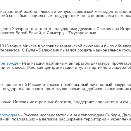
истрастный разбор плюсов и минусов советской жизнедеятельнос
кий союз был социальным государством, но с перекосами в экономи
дения Хазарского каганата под ударами дружины Святослава Игоре
новится Белой Вежей, а Самкерц – Тмутараканью.
 1918 году в Минске в условиях германской оккупации было объявл
тервентов. С.Булак-Балахович пытался создать национальное госу
уре вождя
- Реализация партийным аппаратом диктатуры пролетари
ии от класса. Жесткая централизация и культ партийного лидера 
ок правителей России открывает любопытный личностный ракурс и
 государства на своем промежутке времени, добиваясь влияющих н
новых. Истоках их огромных богатств, поддержке правителям и су
проходцев
- Русские исследователи и землепроходцы Сибири, Даль
яний, повлиявших на великое расширение территории и укреплени