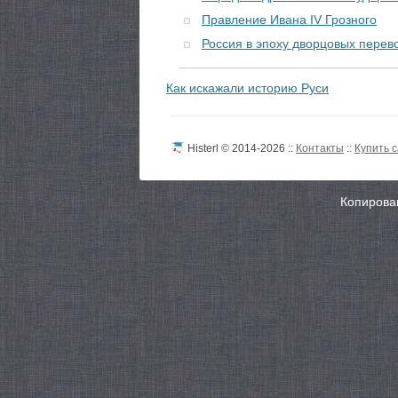
Правление Ивана IV Грозного
Россия в эпоху дворцовых перев
Как искажали историю Руси
Histerl © 2014-2026 ::
Контакты
::
Купить 
Копирован