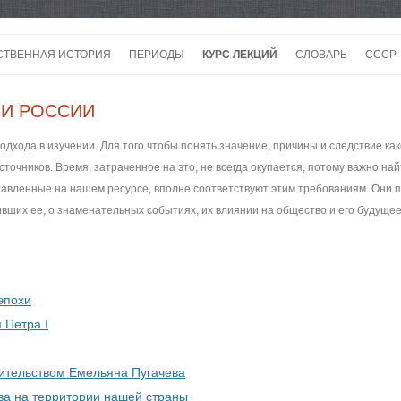
Перейти
к
СТВЕННАЯ ИСТОРИЯ
ПЕРИОДЫ
КУРС ЛЕКЦИЙ
СЛОВАРЬ
СССР
содержимому
СССР
ИИ РОССИИ
СССР
дхода в изучении. Для того чтобы понять значение, причины и следствие как
ВОЙ
точников. Время, затраченное на это, не всегда окупается, потому важно на
авленные на нашем ресурсе, вполне соответствуют этим требованиям. Они 
ивших ее, о знаменательных событиях, их влиянии на общество и его будущее
эпохи
 Петра I
дительством Емельяна Пугачева
ва на территории нашей страны