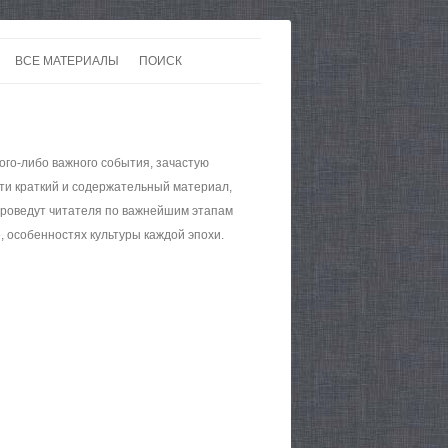
ВСЕ МАТЕРИАЛЫ
ПОИСК
 В 20-30 ГОДЫ ХХ ВЕКА
ЛИТЕРАТУРА
 ДО ВТОРОЙ МИРОВОЙ
ЕВРОПА
ого-либо важного события, зачастую
НЫ
КАРТЫ
йти краткий и содержательный материал,
проведут читателя по важнейшим этапам
, особенностях культуры каждой эпохи.