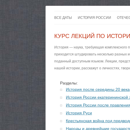
ВСЕ ДАТЫ
ИСТОРИЯ РОССИИ
ОТЕЧЕ
КУРС ЛЕКЦИЙ ПО ИСТОР
История — наука, требующая комплексного по
приходится штудировать несколько разных ис
поданный доступным языком. Лекции, предст
нашей истории, расскажут о личностях, твор
Разделы:
История после середины 20 века
История России екатерининской 
История России после правления
История Руси
Крестьянская война под предво
Народы и древнейшие государст