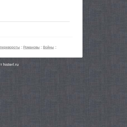
 перевороты
::
Романовы
::
Войны
::
histerl.ru