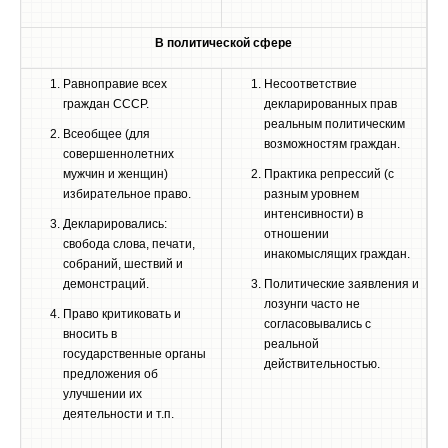
В политической сфере
Равноправие всех
Несоответствие
граждан СССР.
декларированных прав
реальным политическим
Всеобщее (для
возможностям граждан.
совершеннолетних
мужчин и женщин)
Практика репрессий (с
избирательное право.
разным уровнем
интенсивности) в
Декларировались:
отношении
свобода слова, печати,
инакомыслящих граждан.
собраний, шествий и
демонстраций.
Политические заявления и
лозунги часто не
Право критиковать и
согласовывались с
вносить в
реальной
государственные органы
действительностью.
предложения об
улучшении их
деятельности и т.п.