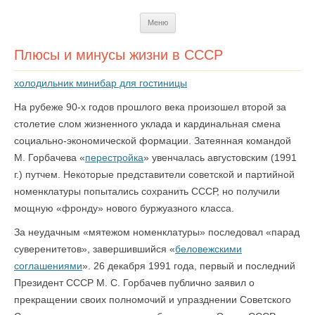
Перейти
Меню
к
содержимому
Плюсы и минусы жизни в СССР
холодильник минибар для гостиницы
На рубеже 90-х годов прошлого века произошел второй за
столетие слом жизненного уклада и кардинальная смена
социально-экономической формации. Затеянная командой
М. Горбачева «
перестройка
» увенчалась августовским (1991
г.) путчем. Некоторые представители советской и партийной
номенклатуры попытались сохранить СССР, но получили
мощную «фронду» нового буржуазного класса.
За неудачным «мятежом номенклатуры» последовал «парад
суверенитетов», завершившийся «
беловежскими
соглашениями
». 26 декабря 1991 года, первый и последний
Президент СССР М. С. Горбачев публично заявил о
прекращении своих полномочий и упразднении Советского