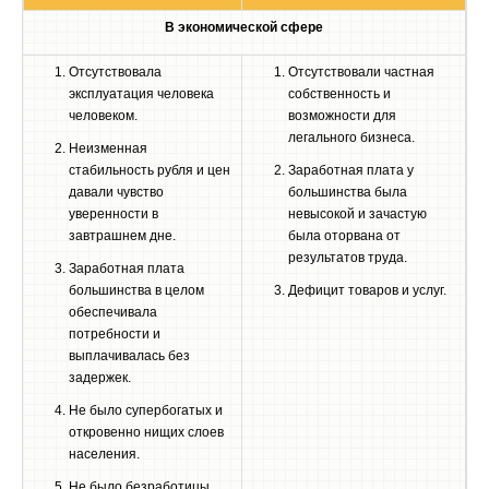
В экономической сфере
Отсутствовала
Отсутствовали частная
эксплуатация человека
собственность и
человеком.
возможности для
легального бизнеса.
Неизменная
стабильность рубля и цен
Заработная плата у
давали чувство
большинства была
уверенности в
невысокой и зачастую
завтрашнем дне.
была оторвана от
результатов труда.
Заработная плата
большинства в целом
Дефицит товаров и услуг.
обеспечивала
потребности и
выплачивалась без
задержек.
Не было супербогатых и
откровенно нищих слоев
населения.
Не было безработицы.