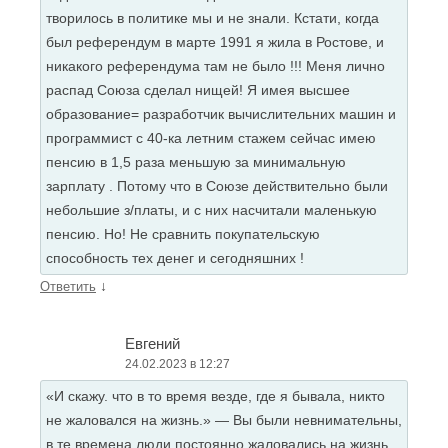
творилось в политике мы и не знали. Кстати, когда
был референдум в марте 1991 я жила в Ростове, и
никакого референдума там не было !!! Меня лично
распад Союза сделал нищей! Я имея высшее
образование= разработчик вычислительних машин и
программист с 40-ка летним стажем сейчас имею
пенсию в 1,5 раза меньшую за минимальную
зарплату . Потому что в Союзе действительно были
небольшие з/платы, и с них насчитали маленькую
пенсию. Но! Не сравнить покупательскую
способность тех денег и сегодняшних !
↓
Ответить
Евгений
24.02.2023 в 12:27
«И скажу. что в то время везде, где я бывала, никто
не жаловался на жизнь.» — Вы были невнимательны,
в те времена люди постоянно жаловались на жизнь.