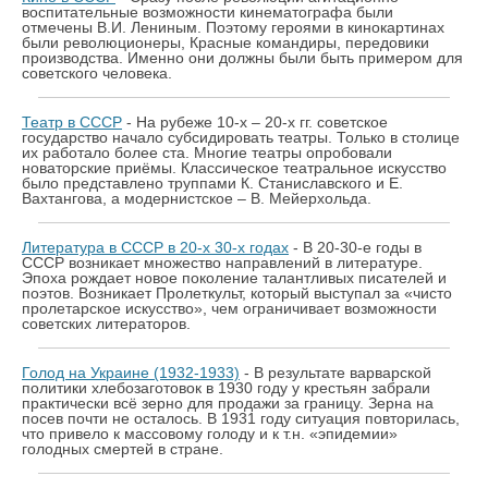
воспитательные возможности кинематографа были
отмечены В.И. Лениным. Поэтому героями в кинокартинах
были революционеры, Красные командиры, передовики
производства. Именно они должны были быть примером для
советского человека.
Театр в СССР
- На рубеже 10-х – 20-х гг. советское
государство начало субсидировать театры. Только в столице
их работало более ста. Многие театры опробовали
новаторские приёмы. Классическое театральное искусство
было представлено труппами К. Станиславского и Е.
Вахтангова, а модернистское – В. Мейерхольда.
Литература в СССР в 20-х 30-х годах
- В 20-30-е годы в
СССР возникает множество направлений в литературе.
Эпоха рождает новое поколение талантливых писателей и
поэтов. Возникает Пролеткульт, который выступал за «чисто
пролетарское искусство», чем ограничивает возможности
советских литераторов.
Голод на Украине (1932-1933)
- В результате варварской
политики хлебозаготовок в 1930 году у крестьян забрали
практически всё зерно для продажи за границу. Зерна на
посев почти не осталось. В 1931 году ситуация повторилась,
что привело к массовому голоду и к т.н. «эпидемии»
голодных смертей в стране.