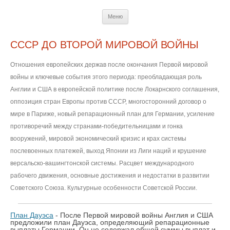
Перейти
Меню
к
содержимому
СССР ДО ВТОРОЙ МИРОВОЙ ВОЙНЫ
Отношения европейских держав после окончания Первой мировой
войны и ключевые события этого периода: преобладающая роль
Англии и США в европейской политике после Локарнского соглашения,
оппозиция стран Европы против СССР, многосторонний договор о
мире в Париже, новый репарационный план для Германии, усиление
противоречий между странами-победительницами и гонка
вооружений, мировой экономический кризис и крах системы
послевоенных платежей, выход Японии из Лиги наций и крушение
версальско-вашингтонской системы. Расцвет международного
рабочего движения, основные достижения и недостатки в развитии
Советского Союза. Культурные особенности Советской России.
План Дауэса
- После Первой мировой войны Англия и США
предложили план Дауэса, определяющий репарационные
выплаты Германии. Он не содержал общей суммы выплат и