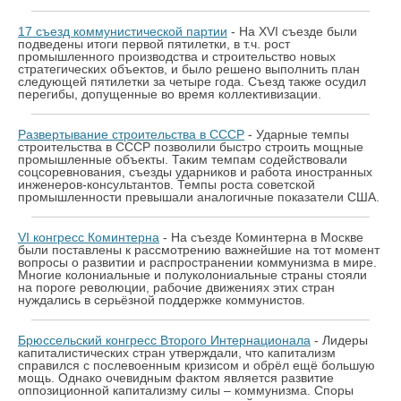
17 съезд коммунистической партии
- На ХVI съезде были
подведены итоги первой пятилетки, в т.ч. рост
промышленного производства и строительство новых
стратегических объектов, и было решено выполнить план
следующей пятилетки за четыре года. Съезд также осудил
перегибы, допущенные во время коллективизации.
Развертывание строительства в СССР
- Ударные темпы
строительства в СССР позволили быстро строить мощные
промышленные объекты. Таким темпам содействовали
соцсоревнования, съезды ударников и работа иностранных
инженеров-консультантов. Темпы роста советской
промышленности превышали аналогичные показатели США.
VI конгресс Коминтерна
- На съезде Коминтерна в Москве
были поставлены к рассмотрению важнейшие на тот момент
вопросы о развитии и распространении коммунизма в мире.
Многие колониальные и полуколониальные страны стояли
на пороге революции, рабочие движениях этих стран
нуждались в серьёзной поддержке коммунистов.
Брюссельский конгресс Второго Интернационала
- Лидеры
капиталистических стран утверждали, что капитализм
справился с послевоенным кризисом и обрёл ещё большую
мощь. Однако очевидным фактом является развитие
оппозиционной капитализму силы – коммунизма. Споры