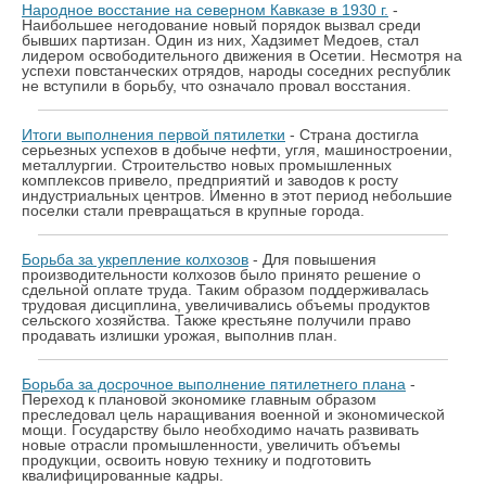
Народное восстание на северном Кавказе в 1930 г.
-
Наибольшее негодование новый порядок вызвал среди
бывших партизан. Один из них, Хадзимет Медоев, стал
лидером освободительного движения в Осетии. Несмотря на
успехи повстанческих отрядов, народы соседних республик
не вступили в борьбу, что означало провал восстания.
Итоги выполнения первой пятилетки
- Страна достигла
серьезных успехов в добыче нефти, угля, машиностроении,
металлургии. Строительство новых промышленных
комплексов привело, предприятий и заводов к росту
индустриальных центров. Именно в этот период небольшие
поселки стали превращаться в крупные города.
Борьба за укрепление колхозов
- Для повышения
производительности колхозов было принято решение о
сдельной оплате труда. Таким образом поддерживалась
трудовая дисциплина, увеличивались объемы продуктов
сельского хозяйства. Также крестьяне получили право
продавать излишки урожая, выполнив план.
Борьба за досрочное выполнение пятилетнего плана
-
Переход к плановой экономике главным образом
преследовал цель наращивания военной и экономической
мощи. Государству было необходимо начать развивать
новые отрасли промышленности, увеличить объемы
продукции, освоить новую технику и подготовить
квалифицированные кадры.