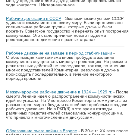
между представителями двух движений продолжались ив
ходе конгресса II Интернационала.
Рабочие делегации в СССР
- Экономические успехи СССР
удивляли коммунистов по всему миру. Были организованы
специальные рабочие группы, которые должны были
посетить Советское государство и перенять опыт построения
коммунизма. Это стало причиной нового подъёма
революционного движения в разных странах.
Рабочее движение на западе в период стабилизации
-
Стабилизация капитализма вновь пробудила желание
коммунистов осуществить мировую революцию. Но резких и
решительных действий не последовало, так как, по мнению
многих представителей Коминтерна, революция должна
происходить последовательно, в течение некоторого
периода времени.
Международное рабочее движение в 1924 — 1929 гг.
- После
смерти Ленина идея о распространении коммунистических
идей не угасала. На V конгрессе Коминтерна коммунисты из
разных стран мира обсудили важнейшие проблемы и задачи
рабочего движения. Но в РКП(б) в это время взгляды
различных представителей становились конкурирующими,
что привело к многочисленным дискуссиям.
Образование очага войны в Европе
- В 30-е гг. ХХ века после