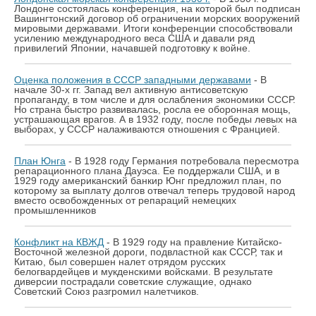
Лондоне состоялась конференция, на которой был подписан
Вашингтонский договор об ограничении морских вооружений
мировыми державами. Итоги конференции способствовали
усилению международного веса США и давали ряд
привилегий Японии, начавшей подготовку к войне.
Оценка положения в СССР западными державами
- В
начале 30-х гг. Запад вел активную антисоветскую
пропаганду, в том числе и для ослабления экономики СССР.
Но страна быстро развивалась, росла ее оборонная мощь,
устрашающая врагов. А в 1932 году, после победы левых на
выборах, у СССР налаживаются отношения с Францией.
План Юнга
- В 1928 году Германия потребовала пересмотра
репарационного плана Дауэса. Ее поддержали США, и в
1929 году американский банкир Юнг предложил план, по
которому за выплату долгов отвечал теперь трудовой народ
вместо освобожденных от репараций немецких
промышленников
Конфликт на КВЖД
- В 1929 году на правление Китайско-
Восточной железной дороги, подвластной как СССР, так и
Китаю, был совершен налет отрядом русских
белогвардейцев и мукденскими войсками. В результате
диверсии пострадали советские служащие, однако
Советский Союз разгромил налетчиков.