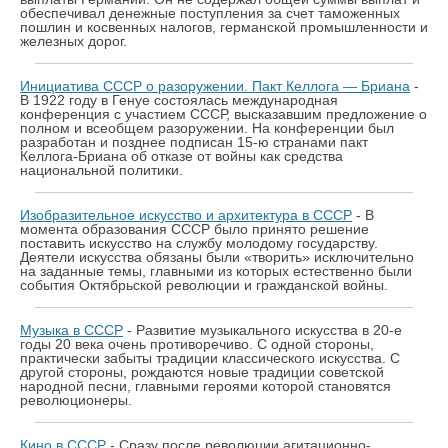
обеспечивал денежные поступления за счет таможенных
пошлин и косвенных налогов, германской промышленности и
железных дорог.
Инициатива СССР о разоружении. Пакт Келлога — Бриана
-
В 1922 году в Генуе состоялась международная
конференция с участием СССР, высказавшим предложение о
полном и всеобщем разоружении. На конференции был
разработан и позднее подписан 15-ю странами пакт
Келлога-Бриана об отказе от войны как средства
национальной политики.
Изобразительное искусство и архитектура в СССР
- В
момента образования СССР было принято решение
поставить искусство на службу молодому государству.
Деятели искусства обязаны были «творить» исключительно
на заданные темы, главными из которых естественно были
события Октябрьской революции и гражданской войны.
Музыка в СССР
- Развитие музыкального искусства в 20-е
годы 20 века очень противоречиво. С одной стороны,
практически забыты традиции классического искусства. С
другой стороны, рождаются новые традиции советской
народной песни, главными героями которой становятся
революционеры.
Кино в СССР
- Сразу после революции агитационно-