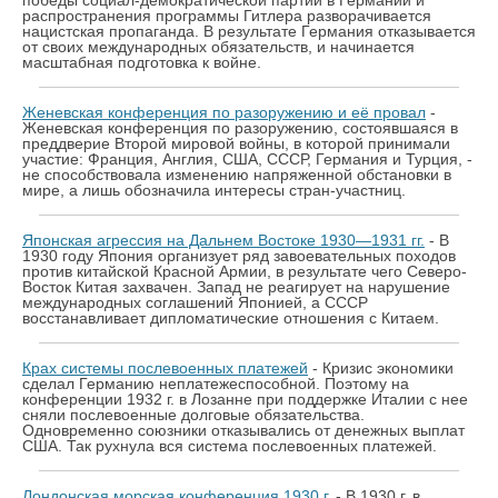
победы социал-демократической партии в Германии и
распространения программы Гитлера разворачивается
нацистская пропаганда. В результате Германия отказывается
от своих международных обязательств, и начинается
масштабная подготовка к войне.
Женевская конференция по разоружению и её провал
-
Женевская конференция по разоружению, состоявшаяся в
преддверие Второй мировой войны, в которой принимали
участие: Франция, Англия, США, СССР, Германия и Турция, -
не способствовала изменению напряженной обстановки в
мире, а лишь обозначила интересы стран-участниц.
Японская агрессия на Дальнем Востоке 1930—1931 гг.
- В
1930 году Япония организует ряд завоевательных походов
против китайской Красной Армии, в результате чего Северо-
Восток Китая захвачен. Запад не реагирует на нарушение
международных соглашений Японией, а СССР
восстанавливает дипломатические отношения с Китаем.
Крах системы послевоенных платежей
- Кризис экономики
сделал Германию неплатежеспособной. Поэтому на
конференции 1932 г. в Лозанне при поддержке Италии с нее
сняли послевоенные долговые обязательства.
Одновременно союзники отказывались от денежных выплат
США. Так рухнула вся система послевоенных платежей.
Лондонская морская конференция 1930 г.
- В 1930 г. в