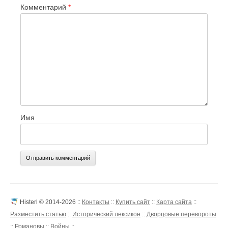
Комментарий
*
Имя
Histerl © 2014-2026 ::
Контакты
::
Купить сайт
::
Карта сайта
::
Разместить статью
::
Исторический лексикон
::
Дворцовые перевороты
::
Романовы
::
Войны
::