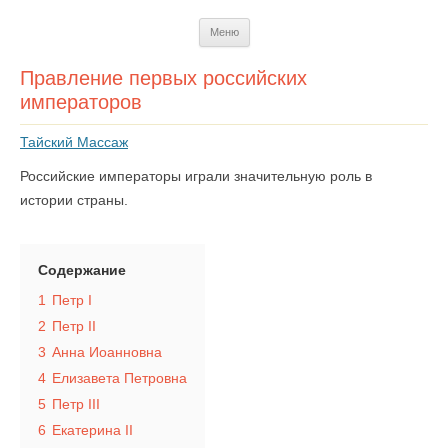
Перейти
Меню
к
содержимому
Правление первых российских
императоров
Тайский Массаж
Российские императоры играли значительную роль в
истории страны.
Содержание
1
Петр I
2
Петр II
3
Анна Иоанновна
4
Елизавета Петровна
5
Петр III
6
Екатерина II