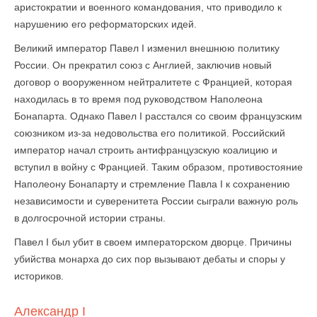
аристократии и военного командования, что приводило к
нарушению его реформаторских идей.
Великий император Павел I изменил внешнюю политику
России. Он прекратил союз с Англией, заключив новый
договор о вооруженном нейтралитете с Францией, которая
находилась в то время под руководством Наполеона
Бонапарта. Однако Павел I расстался со своим французским
союзником из-за недовольства его политикой. Российский
император начал строить антифранцузскую коалицию и
вступил в войну с Францией. Таким образом, противостояние
Наполеону Бонапарту и стремление Павла I к сохранению
независимости и суверенитета России сыграли важную роль
в долгосрочной истории страны.
Павел I был убит в своем императорском дворце. Причины
убийства монарха до сих пор вызывают дебаты и споры у
историков.
Александр I