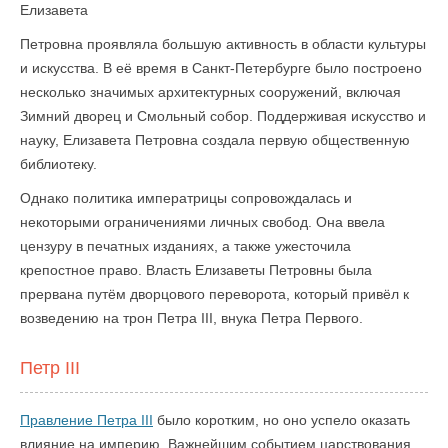
Елизавета
Петровна проявляла большую активность в области культуры
и искусства. В её время в Санкт-Петербурге было построено
несколько значимых архитектурных сооружений, включая
Зимний дворец и Смольный собор. Поддерживая искусство и
науку, Елизавета Петровна создала первую общественную
библиотеку.
Однако политика императрицы сопровождалась и
некоторыми ограничениями личных свобод. Она ввела
цензуру в печатных изданиях, а также ужесточила
крепостное право. Власть Елизаветы Петровны была
прервана путём дворцового переворота, который привёл к
возведению на трон Петра III, внука Петра Первого.
Петр III
Правление Петра III
было коротким, но оно успело оказать
влияние на империю. Важнейшим событием царствования