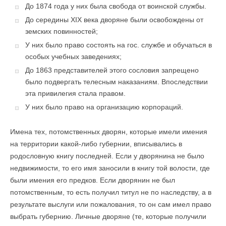
До 1874 года у них была свобода от воинской службы.
До середины XIX века дворяне были освобождены от
земских повинностей;
У них было право состоять на гос. службе и обучаться в
особых учебных заведениях;
До 1863 представителей этого сословия запрещено
было подвергать телесным наказаниям. Впоследствии
эта привилегия стала правом.
У них было право на организацию корпораций.
Имена тех, потомственных дворян, которые имели имения
на территории какой-либо губернии, вписывались в
родословную книгу последней. Если у дворянина не было
недвижимости, то его имя заносили в книгу той волости, где
были имения его предков. Если дворянин не был
потомственным, то есть получил титул не по наследству, а в
результате выслуги или пожалования, то он сам имел право
выбрать губернию. Личные дворяне (те, которые получили