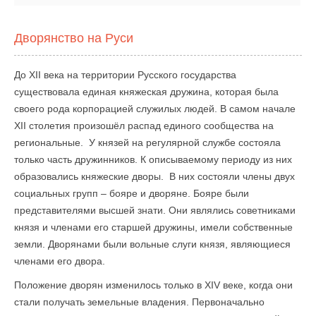
Дворянство на Руси
До XII века на территории Русского государства
существовала единая княжеская дружина, которая была
своего рода корпорацией служилых людей. В самом начале
XII столетия произошёл распад единого сообщества на
региональные. У князей на регулярной службе состояла
только часть дружинников. К описываемому периоду из них
образовались княжеские дворы. В них состояли члены двух
социальных групп – бояре и дворяне. Бояре были
представителями высшей знати. Они являлись советниками
князя и членами его старшей дружины, имели собственные
земли. Дворянами были вольные слуги князя, являющиеся
членами его двора.
Положение дворян изменилось только в XIV веке, когда они
стали получать земельные владения. Первоначально