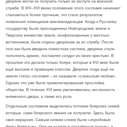
дворяне могли их получить только за заслуги на военной
службе. В XIV–XVI веках положение этого сословия начинает
становиться более прочным, что стало результатом
появления помещиков-землевладельцев. Когда к Русскому
государству были присоединены Новгородские земли и
Тверское княжество земли, конфискованные у местных
вотчинников, были отданы дворянам за их службу. После
того как была введена поместная система, дворяне стали
пополнять армию, поставляя солдат из своих крестьян. В
прошлом это делали только бояре, которые в XVI веке были
ещё высшим и правящим классом. Дворяне тогда ещё не
имели статус сословия – их называли «
служилым людом
».
Однако это уже была привилегированная прослойка
общества. В течение XVI века увеличивалась численность
княжеского двора, а также его роль.
Отдельным сословием выделились потомки боярских семей,
которые, сами боярского звания не получили. Здесь была
своя иерархия. Самым низким слоем были «
городовые
дети боярски
е». Они не ходили в отдалённые походы, а