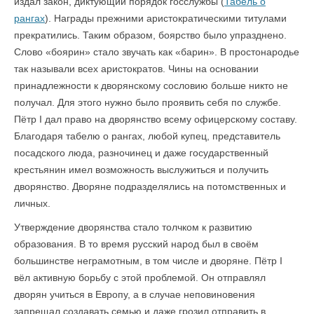
издал закон, диктующий порядок госслужбы (
Табель о
рангах
). Награды прежними аристократическими титулами
прекратились. Таким образом, боярство было упразднено.
Слово «боярин» стало звучать как «барин». В простонародье
так называли всех аристократов. Чины на основании
принадлежности к дворянскому сословию больше никто не
получал. Для этого нужно было проявить себя по службе.
Пётр I дал право на дворянство всему офицерскому составу.
Благодаря табелю о рангах, любой купец, представитель
посадского люда, разночинец и даже государственный
крестьянин имел возможность выслужиться и получить
дворянство. Дворяне подразделялись на потомственных и
личных.
Утверждение дворянства стало толчком к развитию
образования. В то время русский народ был в своём
большинстве неграмотным, в том числе и дворяне. Пётр I
вёл активную борьбу с этой проблемой. Он отправлял
дворян учиться в Европу, а в случае неповиновения
запрещал создавать семью и даже грозил отправить в