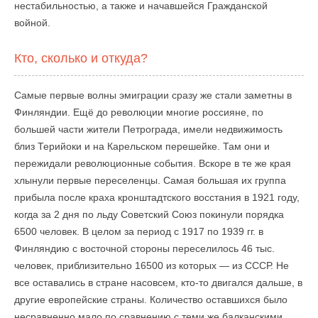
нестабильностью, а также и начавшейся Гражданской
войной.
Кто, сколько и откуда?
Самые первые волны эмиграции сразу же стали заметны в
Финляндии. Ещё до революции многие россияне, по
большей части жители Петрограда, имели недвижимость
близ Терийоки и на Карельском перешейке. Там они и
пережидали революционные события. Вскоре в те же края
хлынули первые переселенцы. Самая большая их группа
прибыла после краха кронштадтского восстания в 1921 году,
когда за 2 дня по льду Советский Союз покинули порядка
6500 человек. В целом за период с 1917 по 1939 гг. в
Финляндию с восточной стороны переселилось 46 тыс.
человек, приблизительно 16500 из которых — из СССР. Не
все оставались в стране насовсем, кто-то двигался дальше, в
другие европейские страны. Количество оставшихся было
несравненно мало по сравнению с теми же балканскими