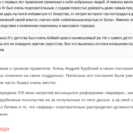
 с первых лет правления привлекал к себе избранных людей. И именно милос
н IV был очень подозрительным, с годами перестал доверять даже самым пре
и царь пытался избавиться от боярства, от интриг которого так пострадал в 
ничений своей власти, считал себя «обличенным властью от Бога». Именно э
следствии к появлению опричнины и массового террора.
ана IV с детства был очень бойкий нрав и насмешливый ум. Но с самого детст
ь его не покидало чувство сиротства. Все это вылилось потом в излишнюю п
ям.
ов о грозном правителе. Князь Андрей Курбский в своих послани
ых гонениях на своих подданных. Написаны его послания были уже 
ом часто бывал очень жесток.
середине XVI века напротив восхищался реформами «варвара», как
арубежные посольства не за полученные от него деньги, а за свой сч
л Литвин и то, что «варвар» осмотрительно распределял должности
ьна.
иода