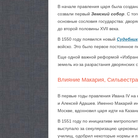
В начале правления царя была созда
созвали первый
Земский собор
. С то
основные сословия государства: дворя
до второй половины XVII века.
В 1550 году появился новый
Судебник
войско. Это было первое постоянное пе
Еще одной важной реформой «Избран
земель из-за разрастания дворянских
Влияние Макария, Сильвестра
В первые годы правления Ивана IV на
и Алексей Адашев. Именно Макарий ин
Москве, вдохновил царя идти на Казан
В 1551 году по инициативе митрополи
выступало за секуляризацию церковны
училищ, одобрил некоторые нормы и пр