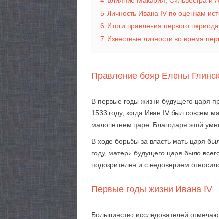
4
Влияние Макария, Сильвестра и А
5
Личность Ивана IV по оценкам ис
6
Итоги правления первого периода
7
Известные личности во время пер
Правление бояр Елены Глинск
В первые годы жизни будущего царя пр
1533 году, когда Иван IV был совсем 
малолетнем царе. Благодаря этой умн
В ходе борьбы за власть мать царя бы
году, матери будущего царя было всего
подозрителен и с недоверием относилс
Первые годы жизни Ивана IV
Большинство исследователей отмечают 