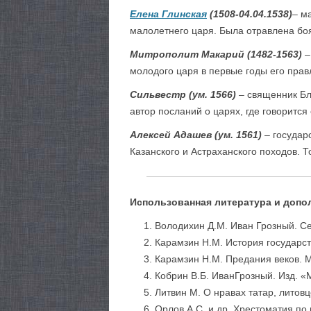
Елена Глинская
(1508-04.04.1538)
– м
малолетнего царя. Была отравлена бо
Митрополит Макарий (1482-1563)
–
молодого царя в первые годы его прав
Сильвестр (ум. 1566)
– священник Бл
автор посланий о царях, где говорится
Алексей Адашев (ум. 1561)
– государ
Казанского и Астраханского походов. Т
Использованная литература и допо
Володихин Д.М. Иван Грозный. Се
Карамзин Н.М. История государств
Карамзин Н.М. Предания веков. М
Кобрин В.Б. ИванГрозный. Изд. «
Литвин М. О нравах татар, литовц
Орлов А.С. и др. Хрестоматия по