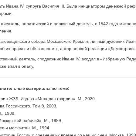
ать Ивана IV, супруга Василия III. Была инициатором денежной реф
ярами.
 писатель, политический и церковный деятель, с 1542 года митроп
ления.
аговещенского собора Московского Кремля, личный духовник Ивана
 об их правах и обязанностях, автор первой редакции «Домостроя»
ственный деятель, сподвижник Ивана IV, входил в «Избранную Рад
оже впал в опалу.
лнительные материалы по теме:
рия ЖЗЛ. Изд-во «Молодая гвардия». М., 2020.
а Российского. Том 8. 2003.
., 1988.
Московский рабочий». М., 1989.
ев и москвитян. М., 1994.
 истории России с древнейших времен до наших дней. Москва, 1999