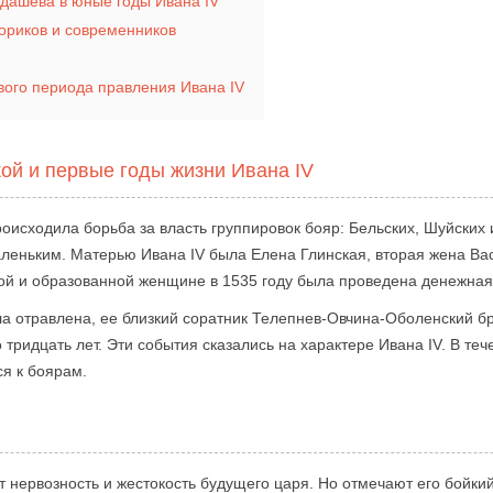
дашева в юные годы Ивана IV
ториков и современников
вого периода правления Ивана IV
ой и первые годы жизни Ивана IV
оисходила борьба за власть группировок бояр: Бельских, Шуйских 
маленьким. Матерью Ивана IV была Елена Глинская, вторая жена Вас
ой и образованной женщине в 1535 году была проведена денежна
ла отравлена, ее близкий соратник Телепнев-Овчина-Оболенский б
 тридцать лет. Эти события сказались на характере Ивана IV. В те
я к боярам.
нервозность и жестокость будущего царя. Но отмечают его бойкий 