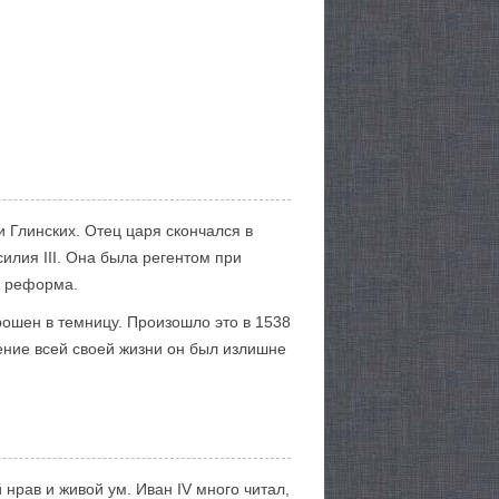
и Глинских. Отец царя скончался в
илия III. Она была регентом при
я реформа.
рошен в темницу. Произошло это в 1538
чение всей своей жизни он был излишне
нрав и живой ум. Иван IV много читал,