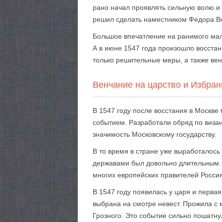
рано начал проявлять сильную волю и х
решил сделать наместником Федора Во
Большое впечатление на ранимого ма
А в июне 1547 года произошло восстани
только решительные меры, а также венч
Венчание на царство и Избра
В 1547 году после восстания в Москве
событием. Разработали обряд по визан
значимость Московскому государству.
В то время в стране уже выработалось
державами был довольно длительным. Д
многих европейских правителей Росси
В 1547 году появилась у царя и перва
выбрана на смотре невест. Прожила с 
Грозного. Это событие сильно пошатну