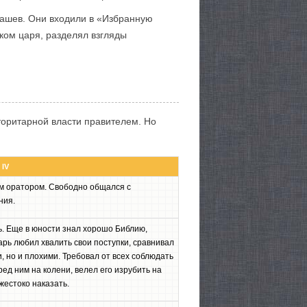
дашев. Они входили в «Избранную
ком царя, разделял взгляды
торитарной власти правителем. Но
IV
м оратором. Свободно общался с
ния.
ь. Еще в юности знал хорошо Библию,
арь любил хвалить свои поступки, сравнивал
, но и плохими. Требовал от всех соблюдать
ед ним на колени, велел его изрубить на
жестоко наказать.