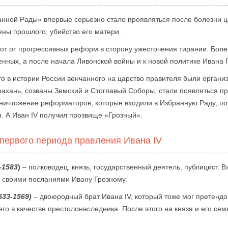
ной Рады» впервые серьезно стало проявляться после болезни цар
ны прошлого, убийство его матери.
от от прогрессивных реформ в сторону ужесточения тирании. Боле
нных, а после начала Ливонской войны и к новой политике Ивана 
го в истории России венчанного на царство правителя были орган
трахань, созваны Земский и Стоглавый Соборы, стали появляться 
уничтожение реформаторов, которые входили в Избранную Раду, пов
. А Иван IV получил прозвище «Грозный».
 первого периода правления Ивана IV
-1583
)
– полководец, князь, государственный деятель, публицист. 
н своими посланиями Ивану Грозному.
33-1569)
– двоюродный брат Ивана IV, который тоже мог претендо
го в качестве престолонаследника. После этого на князя и его се