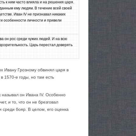
ть к ним часто влияла и на решения царя.
данным ему людям. В течение всей своей
детстве. Иван IV не признавал никаких
ти особенности личности и привели
ва он рос среди чужих людей. И на всю
одозрительность. Царь перестал доверять
ях Ивану Грозному обвинял царя в
в 1570-е годы, но там есть
 называл он Ивана IV. Особенно
ет, и то, что он не брезговал
 среди бояр. В целом, его оценка