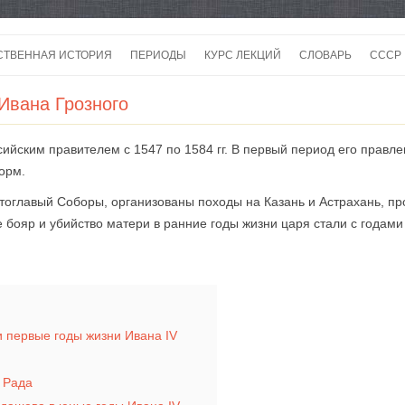
Перейти
к
СТВЕННАЯ ИСТОРИЯ
ПЕРИОДЫ
КУРС ЛЕКЦИЙ
СЛОВАРЬ
СССР
содержимому
СССР
 Ивана Грозного
СССР
сийским правителем с 1547 по 1584 гг. В первый период его прав
ВОЙ
орм.
тоглавый Соборы, организованы походы на Казань и Астрахань, п
 бояр и убийство матери в ранние годы жизни царя стали с годами
 первые годы жизни Ивана IV
 Рада