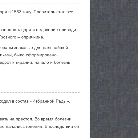
я в 1553 году. Правитель стал все
зненность царя и недоверие приводит
Грозного – опричнине.
изованы знаковые для дальнейшей
приказы, было сформировано
орот к тирании, начало и болезнь
Входил в состав «Избранной Рады»,
вать на престол. Во время болезни
мью начались гонения. Впоследствии он