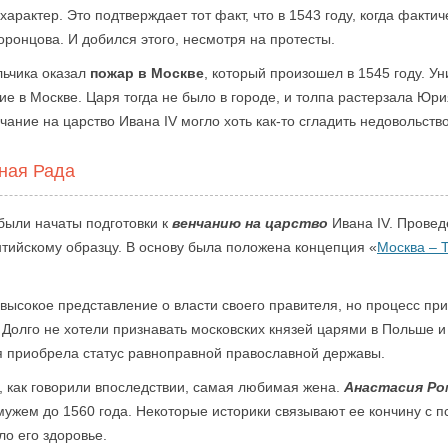
арактер. Это подтверждает тот факт, что в 1543 году, когда факти
ронцова. И добился этого, несмотря на протесты.
льчика оказал
пожар в Москве
, который произошел в 1545 году. У
е в Москве. Царя тогда не было в городе, и толпа растерзала Юрия
ание на царство Ивана IV могло хоть как-то сгладить недовольств
нная Рада
 были начаты подготовки к
венчанию на царство
Ивана IV. Провед
тийскому образцу. В основу была положена концепция «
Москва – 
 высокое представление о власти своего правителя, но процесс пр
олго не хотели признавать московских князей царями в Польше и 
я приобрела статус равноправной православной державы.
я, как говорили впоследствии, самая любимая жена.
Анастасия Ро
мужем до 1560 года. Некоторые историки связывают ее кончину с 
ло его здоровье.