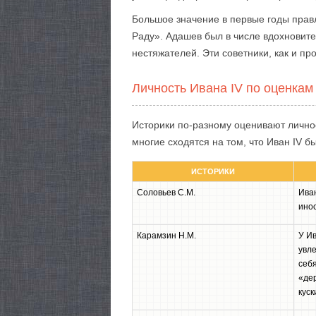
Большое значение в первые годы прав
Раду». Адашев был в числе вдохновите
нестяжателей. Эти советники, как и пр
Личность Ивана IV по оценкам
Историки по-разному оценивают лично
многие сходятся на том, что Иван IV 
ИСТОРИКИ
Соловьев С.М.
Ива
инос
Карамзин Н.М.
У И
увле
себя
«дер
куск