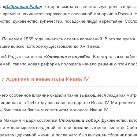
на
«
Избранная Рада
»
, которая сыграла значительную роль в первы
го времени начинается зарождение сословной монархии в России.
нство, духовенство, купечество, посадские люди и крестьяне. Сос
. По нему в 1555 году началась отмена кормлений. В это же врем
шее войско, которое существовало до XVIII века.
ной Рады» считается
«Уложение о службе»
. В центральных район
 семей, так что новая реформа положила начало решению этой про
 и Адашева в юные годы Ивана IV
 него особенное влияние оказали такие выдающиеся люди как мит
ициировал в 1547 году венчание на царство Ивана IV. Митрополит
ь, был самым близким советником молодого Ивана IV.
та Макария и царя состоялся
Стоглавый собор
. Духовенство, ко
х и монастырских владений, но они оказались в меньшинстве. Соб
авила церковной жизни, а после него был выпущен сборник приня