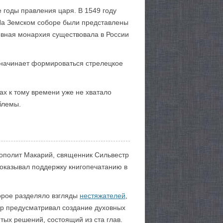
е годы правления царя. В 1549 году
 На Земском соборе были представлены
ловная монархия существовала в России
я начинает формироваться стрелецкое
ах к тому времени уже не хватало
блемы.
рополит Макарий, священник Сильвестр
 оказывал поддержку книгопечатанию в
торое разделяло взгляды
нестяжателей
,
ор предусматривал создание духовных
тых решений, состоящий из ста глав.