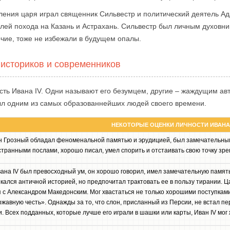
ления царя играл священник Сильвестр и политический деятель А
лей похода на Казань и Астрахань. Сильвестр был личным духовни
очие, тоже не избежали в будущем опалы.
 историков и современников
сть Ивана IV. Одни называют его безумцем, другие – жаждущим ав
был одним из самых образованнейших людей своего времени.
НЕКОТОРЫЕ ОЦЕНКИ ЛИЧНОСТИ ИВАНА 
н Грозный обладал феноменальной памятью и эрудицией, был замечательны
транными послами, хорошо писал, умел спорить и отстаивать свою точку зре
вана IV был превосходный ум, он хорошо говорил, имел замечательную памят
кался античной историей, но предпочитал трактовать ее в пользу тирании. Ц
 с Александром Македонским. Мог хвастаться не только хорошими поступками
жавную честь». Однажды за то, что слон, присланный из Персии, не встал пер
и. Всех подданных, которые лучше его играли в шашки или карты, Иван IV мог 