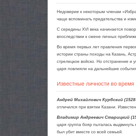
Недоверие к некоторым членам «Избран
чаще вспоминать предательства и изме
С середины XVI века начинается повор
впоследствии к смене личных приближе
Во время первых лет правления перво
истории страны походы на Казань, Ас
стрелецкое войско. Но отстранение и 
царя повлияли на дальнейшие события
Известные личности во время
Андрей Михайлович Курбский (1528
отличился при взятии Казани. Известе
Владимир Андреевич Старицкий (15
царя группа бояр пыталась выдвинуть е
был убит вместе со всей семьей.