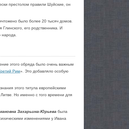
чески престолом правили Шуйские, он
ничтожено было более 20 тысяч домов.
 Глинского, его родственника. И
о народа.
ение этого обряда было очень важным
Третий Рим
». Это добавляло особую
изнания этого титула европейскими
Литве. Но именно с того времени для
мановна Захарьина-Юрьева
была
психическими изменениями у Ивана