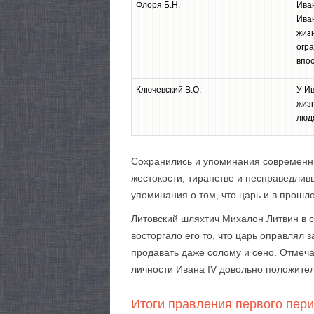
Флоря Б.Н.
Иван
Ива
жизн
огра
впо
Ключевский В.О.
У Ив
жизн
люд
Сохранились и упоминания современник
жестокости, тиранстве и несправедлив
упоминания о том, что царь и в прошл
Литовский шляхтич Михалон Литвин в 
восторгало его то, что царь оправлял з
продавать даже солому и сено. Отмеча
личности Ивана IV довольно положител
Итоги правления первого пер