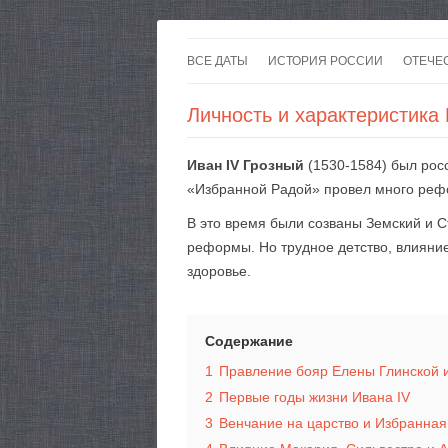
ВСЕ ДАТЫ
ИСТОРИЯ РОССИИ
ОТЕЧЕ
Личность и характеристика
Иван IV Грозный
(1530-1584) был рос
«Избранной Радой» провел много реф
В это время были созваны Земский и С
реформы. Но трудное детство, влияние
здоровье.
Содержание
1
Правление бояр Елены Глинской и
2
Первые годы жизни Ивана IV
3
Венчание на царство и Избранная