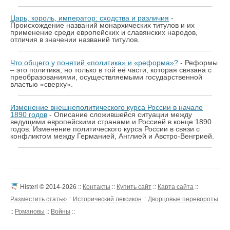
Царь, король, император: сходства и различия
-
Происхождение названий монархических титулов и их
применение среди европейских и славянских народов,
отличия в значении названий титулов.
Что общего у понятий «политика» и «реформа»?
- Реформы
– это политика, но только в той её части, которая связана с
преобразованиями, осуществляемыми государственной
властью «сверху».
Изменение внешнеполитического курса России в начале
1890 годов
- Описание сложившейся ситуации между
ведущими европейскими странами и Россией в конце 1890
годов. Изменение политического курса России в связи с
конфликтом между Германией, Англией и Австро-Венгрией.
Histerl © 2014-2026 ::
Контакты
::
Купить сайт
::
Карта сайта
::
Разместить статью
::
Исторический лексикон
::
Дворцовые перевороты
::
Романовы
::
Войны
::