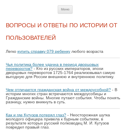
Перейти
Меню
к
содержимому
ВОПРОСЫ И ОТВЕТЫ ПО ИСТОРИИ ОТ
ПОЛЬЗОВАТЕЛЕЙ
Легко
купить справку 079 ребенку
любого возраста
Чья политика более удачна в период дворцовых
переворотов?
- Кто из русских императоров, эпохи
дворцовых переворотов 1725-1764 реализовывал самую
выгодную для России внешнюю и внутреннюю политику.
Чем отличается гражданская война от междоусобной?
- В
истории многих стран встречаются междоусобицы и
Гражданские войны. Многие путают события. Чтобы понять
разницу, нужно вникнуть в суть.
Как и где Кутузов потерял глаз?
- Неосторожная шутка
молодого офицера привела к бурным событиям, в
результате которых русский полководец М. И. Кутузов
повредил правый глаз.