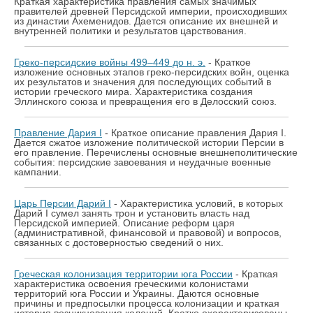
Краткая характеристика правления самых значимых
правителей древней Персидской империи, происходивших
из династии Ахеменидов. Дается описание их внешней и
внутренней политики и результатов царствования.
Греко-персидские войны 499–449 до н. э.
- Краткое
изложение основных этапов греко-персидских войн, оценка
их результатов и значения для последующих событий в
истории греческого мира. Характеристика создания
Эллинского союза и превращения его в Делосский союз.
Правление Дария I
- Краткое описание правления Дария I.
Дается сжатое изложение политической истории Персии в
его правление. Перечислены основные внешнеполитические
события: персидские завоевания и неудачные военные
кампании.
Царь Персии Дарий I
- Характеристика условий, в которых
Дарий I сумел занять трон и установить власть над
Персидской империей. Описание реформ царя
(административной, финансовой и правовой) и вопросов,
связанных с достоверностью сведений о них.
Греческая колонизация территории юга России
- Краткая
характеристика освоения греческими колонистами
территорий юга России и Украины. Даются основные
причины и предпосылки процесса колонизации и краткая