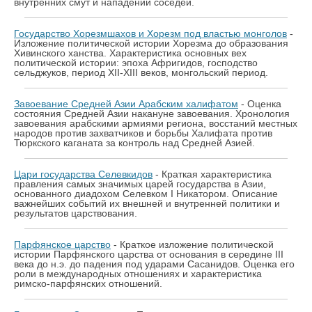
внутренних смут и нападений соседей.
Государство Хорезмшахов и Хорезм под властью монголов
-
Изложение политической истории Хорезма до образования
Хивинского ханства. Характеристика основных вех
политической истории: эпоха Афригидов, господство
сельджуков, период XII-XIII веков, монгольский период.
Завоевание Средней Азии Арабским халифатом
- Оценка
состояния Средней Азии накануне завоевания. Хронология
завоевания арабскими армиями региона, восстаний местных
народов против захватчиков и борьбы Халифата против
Тюркского каганата за контроль над Средней Азией.
Цари государства Селевкидов
- Краткая характеристика
правления самых значимых царей государства в Азии,
основанного диадохом Селевком I Никатором. Описание
важнейших событий их внешней и внутренней политики и
результатов царствования.
Парфянское царство
- Краткое изложение политической
истории Парфянского царства от основания в середине III
века до н.э. до падения под ударами Сасанидов. Оценка его
роли в международных отношениях и характеристика
римско-парфянских отношений.