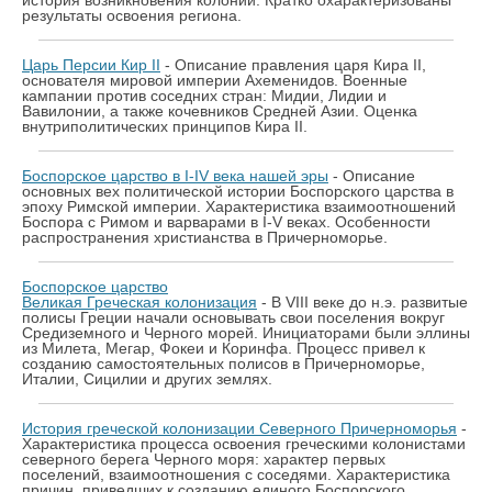
история возникновения колоний. Кратко охарактеризованы
результаты освоения региона.
Царь Персии Кир II
- Описание правления царя Кира II,
основателя мировой империи Ахеменидов. Военные
кампании против соседних стран: Мидии, Лидии и
Вавилонии, а также кочевников Средней Азии. Оценка
внутриполитических принципов Кира II.
Боспорское царство в I-IV века нашей эры
- Описание
основных вех политической истории Боспорского царства в
эпоху Римской империи. Характеристика взаимоотношений
Боспора с Римом и варварами в I-V веках. Особенности
распространения христианства в Причерноморье.
Боспорское царство
Великая Греческая колонизация
- В VIII веке до н.э. развитые
полисы Греции начали основывать свои поселения вокруг
Средиземного и Черного морей. Инициаторами были эллины
из Милета, Мегар, Фокеи и Коринфа. Процесс привел к
созданию самостоятельных полисов в Причерноморье,
Италии, Сицилии и других землях.
История греческой колонизации Северного Причерноморья
-
Характеристика процесса освоения греческими колонистами
северного берега Черного моря: характер первых
поселений, взаимоотношения с соседями. Характеристика
причин, приведших к созданию единого Боспорского