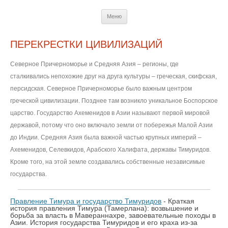
Перейти
Меню
к
содержимому
ПЕРЕКРЕСТКИ ЦИВИЛИЗАЦИЙ
Северное Причерноморье и Средняя Азия – регионы, где
сталкивались непохожие друг на друга культуры – греческая, скифская,
персидская. Северное Причерноморье было важным центром
греческой цивилизации. Позднее там возникло уникальное Боспорское
царство. Государство Ахеменидов в Азии называют первой мировой
державой, потому что оно включало земли от побережья Малой Азии
до Индии. Средняя Азия была важной частью крупных империй –
Ахеменидов, Селевкидов, Арабского Халифата, державы Тимуридов.
Кроме того, на этой земле создавались собственные независимые
государства.
Правление Тимура и государство Тимуридов
- Краткая
история правления Тимура (Тамерлана): возвышение и
борьба за власть в Мавераннахре, завоевательные походы в
Азии. История государства Тимуридов и его краха из-за