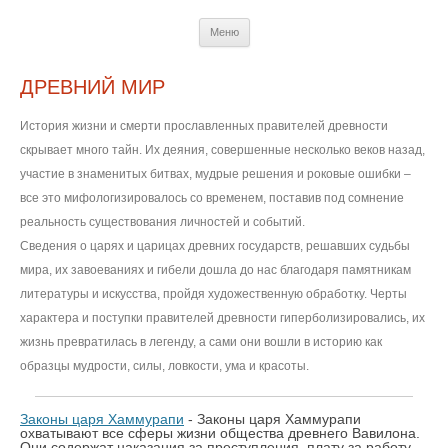
Перейти
Меню
к
содержимому
ДРЕВНИЙ МИР
История жизни и смерти прославленных правителей древности
скрывает много тайн. Их деяния, совершенные несколько веков назад,
участие в знаменитых битвах, мудрые решения и роковые ошибки –
все это мифологизировалось со временем, поставив под сомнение
реальность существования личностей и событий.
Сведения о царях и царицах древних государств, решавших судьбы
мира, их завоеваниях и гибели дошла до нас благодаря памятникам
литературы и искусства, пройдя художественную обработку. Черты
характера и поступки правителей древности гиперболизировались, их
жизнь превратилась в легенду, а сами они вошли в историю как
образцы мудрости, силы, ловкости, ума и красоты.
Законы царя Хаммурапи
- Законы царя Хаммурапи
охватывают все сферы жизни общества древнего Вавилона.
Они содержат наказания за преступления, плату за работу,