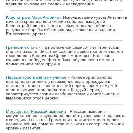
правила заключения сделок и наследования.
Клеопатра и Марк Антоний
- Использование чувств Антония в
качестве средства достижения собственных целей
Клеопатрой привело к печальному концу для обоих в
результате борьбы с Октавианом, а также к ликвидации
Египетского царства.
Греческий огонь
- На протяжении семисот лет «греческий
огонь» позволял Византии сохранять свое геополитическое
господство в Восточном Средиземноморье. Большое
количество побед ее флота было обусловлено именно
применением этого оружия.
Первые христиане и их учение
- Раннее христианство
претерпело гонения, утверждение веры проходило в
несколько этапов – апостольский период, время «мужей
апостольских», этап апологетов. Каждый период
характеризуется своими особенностями и деятельностью
выдающихся отцов церкви.
Могущество Римской империи
- Римская империя —
могущественное государство, достигнувшее своего расцвета
к середине I века н.э. Грамотная политика императоров и
удачные войны, помогли стране выйти на совершенно иной
уровень развития.