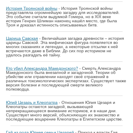
История Троянской войны
- История Троянской войны
представляла огромнейшую загадку для исследователей.
Это событие считали выдумкой Гомера, но в XIX веке
историк Генрих Шлиман наконец нашёл место, где была
Троя и доказал истинность описываемых битв.
Царица Савская
- Величайшая загадка древности – история
царицы Савской. Эта мифическая фигура появляется во
многих сказаниях и легендах, а некоторые отсылки к ней
встречаются даже в Библии. До сих пор историком не
удалось разгадать её тайну.
Кто убил Александра Македонского?
- Смерть Александра
Македонского была внезапной и загадочной. Теории об
убийстве или отравлении находят своё отражений в
различных токсикологических экспертизах. Существует также
версия болезни и последующей смерти великого
полководца.
Юлий Цезарь и Клеопатра
- Отношения Юлия Цезаря и
Клеопатры остаются загадкой, вызывающей
непрекращающееся внимание историков, и в наши дни.
Существует много версий, объясняющих их знакомство и
последующее воцарение Клеопатры в Египетском царстве.
Гай из рода Юлиев семьи Цезарей
- Приход к власти Гая