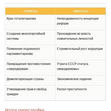
«ПЛЮСЫ»
«МИНУСЫ»
Крах тоталитаризма
Непродуманность концепции
реформ
Создание многопартийной
Прохождение во власть
системы
сомнительных личностей
Появление подлинного
Стремительный рост коррупции
парламентаризма
Прекращения противостояния
Утрата СССР статуса
«сверхдержав»
сверхдержавы»
Демилитаризация страны
Экономическое падение
Утверждение прав и свобод
Разгул преступности
граждан
Итоги перестройки