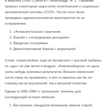
В майской (1985 г.) речи в г. Ленинграде, М. С. Горбачёв
признал «некоторые недостатки политической и социально-
экономической системы СССР». После этого были
проведены административные мероприятия по их
исправлению:
«Антиалкогольная» кампания.
Борьба с «нетрудовыми доходами».
Введение госприёмки.
Демонстративная борьба с коррупцией.
Слово «перестройка» ещё не прозвучало с высокой трибуны,
но «дух» её уже витал в воздухе. «Кампанейщина» не дала
сколь-нибудь значимых результатов. Внешне изменения
почти никак не проявились, и всё оставалось как бы по-
старому как во внутренней, так и внешней политике.
Однако в 1985-1986 гг. произошли, значимы для
последующей истории явления:
Без громких скандалов произошла замена старой