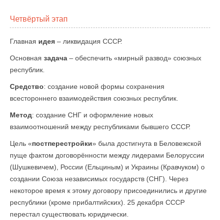
Четвёртый этап
Главная
идея
– ликвидация СССР.
Основная
задача
– обеспечить «мирный развод» союзных
республик.
Средство
: создание новой формы сохранения
всестороннего взаимодействия союзных республик.
Метод
: создание СНГ и оформление новых
взаимоотношений между республиками бывшего СССР.
Цель «
постперестройки
» была достигнута в Беловежской
пуще фактом договорённости между лидерами Белоруссии
(Шушкевичем), России (Ельциным) и Украины (Кравчуком) о
создании Союза независимых государств (СНГ). Через
некоторое время к этому договору присоединились и другие
республики (кроме прибалтийских). 25 декабря СССР
перестал существовать юридически.