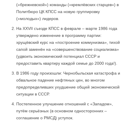
(«брежневской») команды («кремлёвских старцев») в
Политбюро ЦК КПСС на новую группировку
(«молодых») лидеров.
На XXVII съезде КПСС в феврале – марте 1986 года
утверждено изменение в программу партии:
хрущёвский курс на «построение коммунизма», тихой
сапой заменён на «совершенствование социализма»
(удвоить экономический потенциал СССР и
предоставить квартиру каждой семье до 2000 года!).
В 1986 году произошли: Чернобыльская катастрофа и
обвальное падение нефтяных цен, во многом
предопределивших ухудшение общей экономической
ситуации в СССР.
Постепенное улучшение отношений с «Западом»,
путём серьёзных (в основном односторонних –
соглашение о РМСД) уступок.