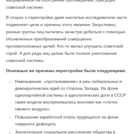
направленной на обострение противоречий, присущих
советской системе.
В спорах о перестройке даже маститые исследователи часто
подменяют цели и причины этого явления. Безусловно,
разные группы лиц пытались зачастую добиться с помощью
объявленных преобразований совершенно
противоположных целей. Кто-то желал улучшить советский
строй. А для ряда лиц целью было полное уничтожение
советской системы.
Основные же причины перестройки были следующими
:
Навязывание, «проталкивание» в умы либеральных и
демократических идей со стороны Запада. На фоне
однопартийной системы и идеологических догм в СССР
такие модели воспринимались многими как «глоток
свежего воздуха».
Повышение заработной платы трудящихся на фоне
товарного дефицита.
Значительное социальное расслоение общества в