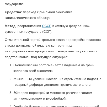
государстве.
Средства
: переход к рыночной экономике
капиталистического образца.
Метод
: реорганизация
СССР
в «мягкую федерацию»
суверенных государств (ССГ).
Отличительной чертой третьего этапа перестройки является
утрата центральной властью контроля над
инициированными процессами. Теперь власти уже только
подстраивались под текущую ситуацию:
Экономический рост сменяется падением на грань
коллапса всей экономики.
Жизненный уровень населения стремительно падает, а
товарный дефицит достигает критического апогея.
Эйфория перестройки меняется разочарованием,
антикоммунизмом и русофобией.
Горбачёв быстро терял «рычаги управления» страной,