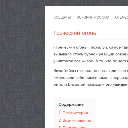
ВСЕ ДАТЫ
ИСТОРИЯ РОССИИ
ОТЕЧЕ
Греческий огонь
«Греческий огонь», пожалуй, самое та
вызывало столь бурной реакции соврем
уничтожал все живое. А то, что от нег
Византийцы никогда не называли свое 
именовали себя римлянами, в перевод
жители Византии называли его «
жидки
Содержание
1
Предыстория
2
Возникновение
3
Применение