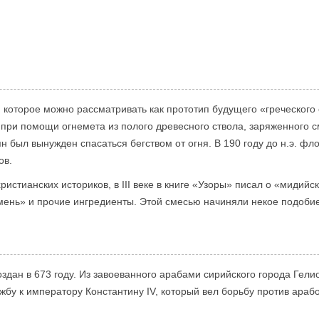
оторое можно рассматривать как прототип будущего «греческого ог
ри помощи огнемета из полого древесного ствола, заряженного см
 был вынужден спасаться бегством от огня. В 190 году до н.э. фл
ов.
истианских историков, в III веке в книге «Узоры» писал о «мидийс
камень» и прочие ингредиенты. Этой смесью начиняли некое подобие
оздан в 673 году. Из завоеванного арабами сирийского города Гел
жбу к императору Константину IV, который вел борьбу против ара