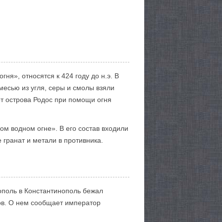
ня», относятся к 424 году до н.э. В
есью из угля, серы и смолы взяли
от острова Родос при помощи огня
ком водном огне». В его состав входили
 гранат и метали в противника.
иополь в Константинополь бежал
бов. О нем сообщает император