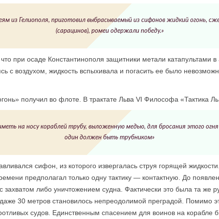
еям из Гелиополя, приготовил выбрасываемый из сифонов жидкий огонь, сж
(сарацинов), ромеи одержали победу.»
 что при осаде Константинополя защитники метали катапультами в
сь с воздухом, жидкость вспыхивала и погасить ее было невозмож
гонь» получил во флоте. В трактате Льва VI Философа «Тактика Ль
меть на носу кораблей трубу, выложенную медью, для бросания этого огня 
один должен быть трубником»
авливался сифон, из которого извергалась струя горящей жидкост
времени предполагал только одну тактику — контактную. До появл
с захватом либо уничтожением судна. Фактически это была та же р
 даже 30 метров становилось непреодолимой преградой. Помимо э
отливых судов. Единственным спасением для воинов на корабле бы