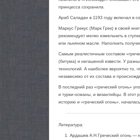
принцесса сохранила.
Араб Саладан в 1193 году включал в со
Маркус Грекус (Марк Грек) в своей кни
рекомендует мелко измельчить в ступк
или льняном масле. Наполнить получи
Самым реалистичным составом «греческ
(битума) и негашеной извести. У разн
технологий. А наиболее вероятно то, 
независимо от их состава и происхожд
В последний раз «греческий огонь» у
и турки-османы, и византийцы. В этот 
историю и «греческий огонь», началась
Литература:
Ардашев А.Н.Греческий огонь — н