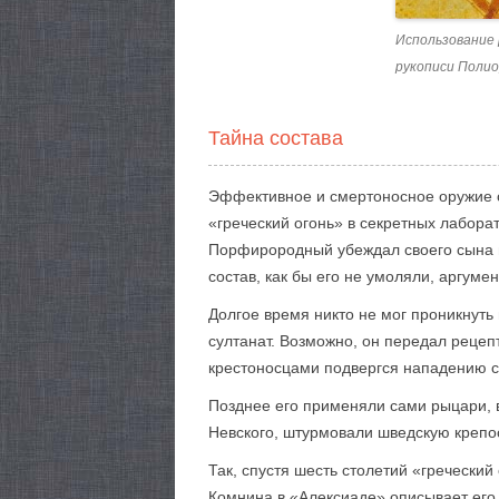
Использование 
рукописи Полио
Тайна состава
Эффективное и смертоносное оружие с
«греческий огонь» в секретных лабора
Порфирородный убеждал своего сына на
состав, как бы его не умоляли, аргуме
Долгое время никто не мог проникнуть 
султанат. Возможно, он передал рецепт
крестоносцами подвергся нападению с
Позднее его применяли сами рыцари, в
Невского, штурмовали шведскую крепо
Так, спустя шесть столетий «гречески
Комнина в «Алексиаде» описывает его