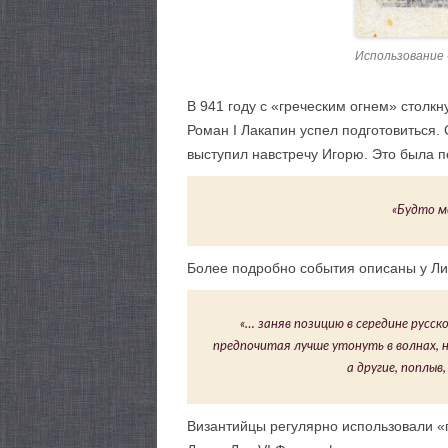
Использование 
В 941 году с «греческим огнем» столк
Роман I Лакапин успел подготовиться
выступил навстречу Игорю. Это была пе
«Будто мо
Более подробно события описаны у Ли
«… заняв позицию в середине русско
предпочитая лучше утонуть в волнах, н
а другие, поплыв
Византийцы регулярно использовали «г