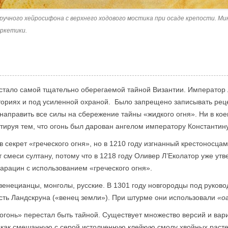
ручного хейросифона с верхнего ходового мостика при осаде крепости. М
ркетики.
тало самой тщательно оберегаемой тайной Византии. Император 
ториях и под усиленной охраной. Было запрещено записывать реце
править все силы на сбережение тайны «жидкого огня». Ни в кое
нтируя тем, что огонь был дарован ангелом императору Константину
в секрет «греческого огня», но в 1210 году изгнанный крестоносцам
 смеси султану, потому что в 1218 году Оливер Л’Еколатор уже утв
арацин с использованием «греческого огня».
енецианцы, монголы, русские. В 1301 году новгородцы под руково
сть Ландскруна («венец земли»). При штурме они использовали
«о
й огонь» перестал быть тайной. Существует множество версий и вар
 как смешанную с серой истолченную клейкую смолу хвойных расте