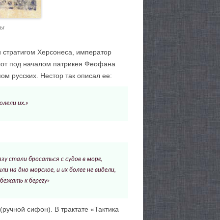
цы
 стратигом Херсонеса, император
флот под началом патрикея Феофана
ом русских. Нестор так описал ее:
олели их.»
азу стали бросаться с судов в море,
 на дно морское, и их более не видели,
 бежать к берегу»
(ручной сифон). В трактате «Тактика