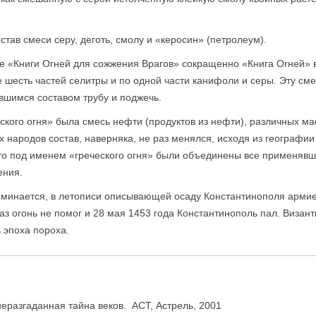
став смеси серу, деготь, смолу и «керосин» (петролеум).
ге «Книги Огней для сожжения Врагов» сокращенно «Книга Огней» в
е шесть частей селитры и по одной части канифоли и серы. Эту см
вшимся составом трубу и поджечь.
ого огня» была смесь нефти (продуктов из нефти), различных ма
ых народов состав, наверняка, не раз менялся, исходя из географ
что под именем «греческого огня» были объединены все применявш
ения.
поминается, в летописи описывающей осаду Константинополя армие
раз огонь не помог и 28 мая 1453 года Константинополь пал. Визан
 эпоха пороха.
еразгаданная тайна веков. АСТ, Астрель, 2001