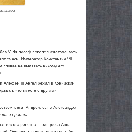
иниатюра
Лев VI Философ повелел изготавливать
пт смеси. Император Константин VII
м случае не выдавать никому его
.
и Алексей III Ангел бежал в Конийский
ерждал, что вместе с другими
дством князя Андрея, сына Александра
гонь и пращи».
иантов его рецепта. Принцесса Анна
ний. Очевидно, рецепт неверен, тайну