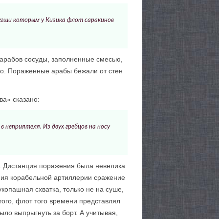
егши которым у Кизика флот саракинов
 арабов сосуды, заполненные смесью,
но. Пораженные арабы бежали от стен
ва» сказано:
в неприятеля. Из двух гребцов на носу
и. Дистанция поражения была невелика
ения корабельной артиллерии сражение
укопашная схватка, только не на суше,
того, флот того времени представлял
ло выпрыгнуть за борт. А учитывая,