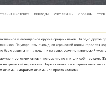
Перейти
к
СТВЕННАЯ ИСТОРИЯ
ПЕРИОДЫ
КУРС ЛЕКЦИЙ
СЛОВАРЬ
СССР
содержимому
СССР
СССР
инственное и легендарное оружие средних веков. Ни одно другое с
ВОЙ
енников. По уверениям очевидцев «греческий огонь» горел так жар
о не было защиты ни на воде, ни на суше, вселяло панический ужас 
оружие «греческим огнем», потому что не считали себя греками. 
е на греческий — ромеями. Термин появился во время печально из
м огнем
», «
морским огнем
» или просто «
огнем
».