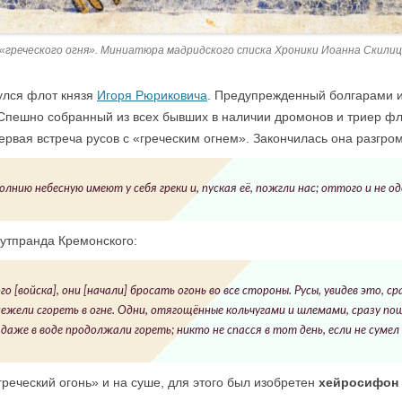
«греческого огня». Миниатюра мадридского списка Хроники Иоанна Скили
нулся флот князя
Игоря Рюриковича
. Предупрежденный болгарами и
. Спешно собранный из всех бывших в наличии дромонов и триер 
рвая встреча русов с «греческим огнем». Закончилась она разгром
лнию небесную имеют у себя греки и, пуская её, пожгли нас; оттого и не од
утпранда Кремонского:
го [войска], они [начали] бросать огонь во все стороны. Русы, увидев это, ср
ежели сгореть в огне. Одни, отягощённые кольчугами и шлемами, сразу пошли
, даже в воде продолжали гореть; никто не спасся в тот день, если не сумел
реческий огонь» и на суше, для этого был изобретен
хейросифон