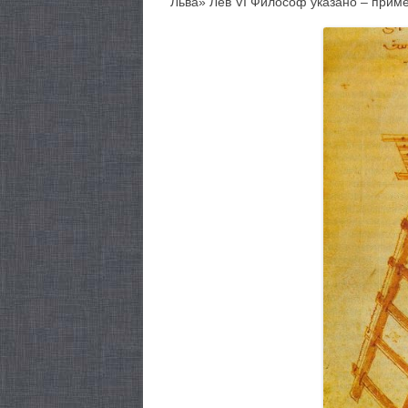
Льва» Лев VI Философ указано – прим