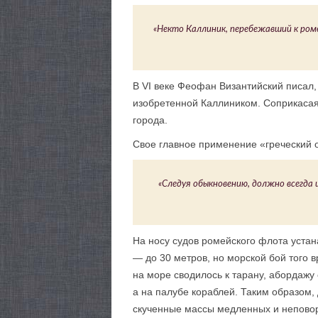
«Некто Каллиник, перебежавший к ром
В VI веке Феофан Византийский писал,
изобретенной Каллиником. Соприкасая
города.
Свое главное применение «греческий о
«Следуя обыкновению, должно всегда и
На носу судов ромейского флота устан
— до 30 метров, но морской бой того 
на море сводилось к тарану, абордажу 
а на палубе кораблей. Таким образом,
скученные массы медленных и неповор