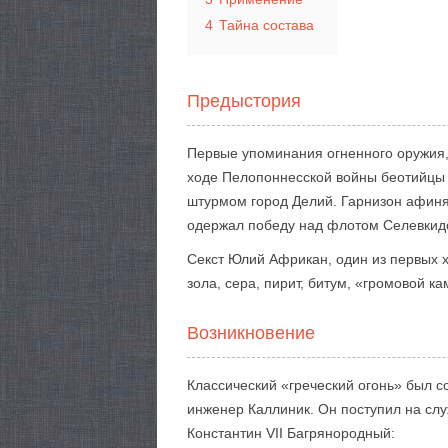
4
Тайна состава
Предыстория
Первые упоминания огненного оружия, к
ходе Пелопоннесской войны беотийцы п
штурмом город Делий. Гарнизон афинян
одержал победу над флотом Селевкид
Секст Юлий Африкан, один из первых хр
зола, сера, пирит, битум, «громовой 
Возникновение
Классический «греческий огонь» был с
инженер Каллиник. Он поступил на слу
Константин VII Багрянородный: