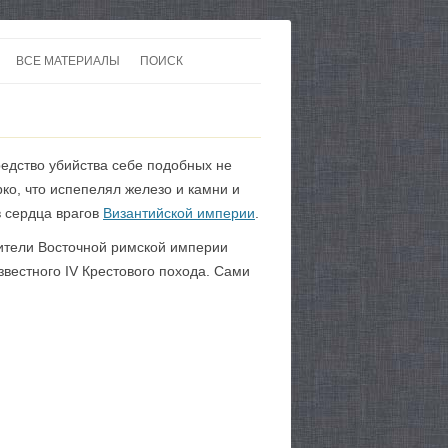
ВСЕ МАТЕРИАЛЫ
ПОИСК
 В 20-30 ГОДЫ ХХ ВЕКА
ЛИТЕРАТУРА
 ДО ВТОРОЙ МИРОВОЙ
ЕВРОПА
редство убийства себе подобных не
НЫ
КАРТЫ
ко, что испепелял железо и камни и
в сердца врагов
Византийской империи
.
Жители Восточной римской империи
вестного IV Крестового похода. Сами