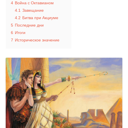
4
Война с Октавианом
4.1
Завещание
4.2
Битва при Акциуме
5
Последние дни
6
Итоги
7
Историческое значение