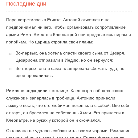
Последние дни
Пара встретилась в Египте. Антоний отчаялся и не
предпринимал ничего, чтобы организовать сопротивление
армии Рима. Вместе с Клеопатрой они предавались пирам и
попойкам. Но царица строила свои планы:
Во-первых, она хотела спасти своего сына от Цезаря.
Цезариона отправили в Индию, но он вернулся;
Во-вторых, она и сама планировала сбежать туда, но
идея провалилась.
Римляне подходили к столице. Клеопатра собрала своих
служанок и заперлась в гробнице. Антонию принесли
ложную весть, что его любимая покончила с собой. Вне себя
от горя, он бросился на собственный меч. Его принесли к
Клеопатре, на руках у которой он и скончался.
Октавиана не удалось соблазнить своими чарами. Римлянин
угрожал убить ее детей, если царица Египта будет морить