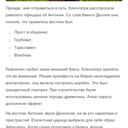
Прежде, чем отправиться в путь, Клеопатра расспросила
римского офицера об Антонии. Со слов Квинта Деллия она
поняла, что правитель востока был:
Прост в общении;
Грубоват;
Тщеславен;
Влюбчив.
Римлянин любил также внешний блеск. Клеопатра приняла
это во внимание. Решив произвести на Марка неизгладимое
впечатление, она велела построить корабль. Это был
грандиозный сюрприз. При строительстве были
использованы ценные породы древесины. Алые паруса
дополняли эффект.
На востоке Антония звали Дионисом, из-за его характера и
пристрастий. Египетская царица выбрала для себя образ
Афродиты. Когда судно подходило к берегу, играла