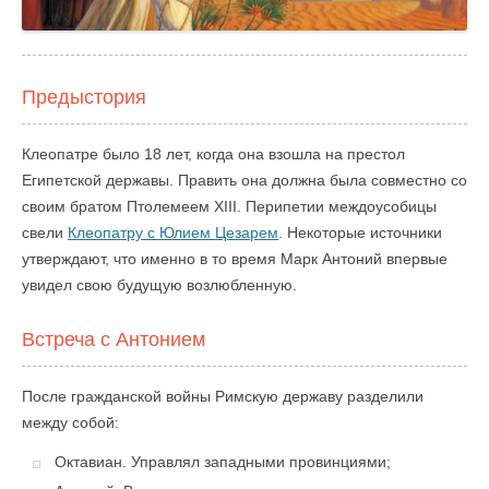
Предыстория
Клеопатре было 18 лет, когда она взошла на престол
Египетской державы. Править она должна была совместно со
своим братом Птолемеем XIII. Перипетии междоусобицы
свели
Клеопатру с Юлием Цезарем
. Некоторые источники
утверждают, что именно в то время Марк Антоний впервые
увидел свою будущую возлюбленную.
Встреча с Антонием
После гражданской войны Римскую державу разделили
между собой:
Октавиан. Управлял западными провинциями;