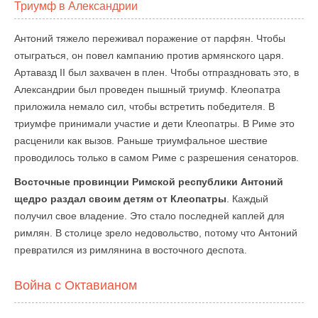
Триумф в Александрии
Антоний тяжело переживал поражение от парфян. Чтобы
отыграться, он повел кампанию против армянского царя.
Артавазд II был захвачен в плен. Чтобы отпраздновать это, в
Александрии был проведен пышный триумф. Клеопатра
приложила немало сил, чтобы встретить победителя. В
триумфе принимали участие и дети Клеопатры. В Риме это
расценили как вызов. Раньше триумфальное шествие
проводилось только в самом Риме с разрешения сенаторов.
Восточные провинции Римской республики Антоний
щедро раздал своим детям от Клеопатры
. Каждый
получил свое владение. Это стало последней каплей для
римлян. В столице зрело недовольство, потому что Антоний
превратился из римлянина в восточного деспота.
Война с Октавианом