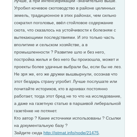
лучше, а при интенсификации -значительно выше.
Угробил кочевое скотоводство в районе целинных
земель, традиционное в этих районах, чем сильно
сократил поголовье, ввёл стойловое содержание
скота, что сказалось на устойчивости к болезням с
вытекающими последствиями. И это только часть
вполитике и сельском хозяйстве, а в
промышленности ? Развитие шло и без него,
постройка жилья и без него бы произошла, может и
проекты более удачные выбрали бы, если бы не лез.
Не зря же, его же дружки вышвырнули, осознав что
этот бездарь страну угробит. Лучше послушате или
почитайте историков, кто в архивах постоянно
работает, тогда этот бред не то что на исследование,
а даже на газетную статью в паршивой либеральной
газетёнке не потянет.
Кто автор ? Какие источники использованы ? Ссылки
на документальную базу ?
Зайдите сюда
http://istmat.info/node/21475
.