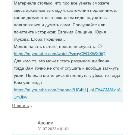
Материала столько, что про всё узнать сможете,
здесь архивные выкладки, фотокопии подлинников,
копии документов в текстовом виде, научитесь
пользоваться и думать сами. Послушайте или
почитайте историков: Евгения Спицина, Юрия
Жукова, Егора Яковлева…
Можно начать с этого, просто послушать. 🙂
https://m.youtube.com/watch?v=qyCEOXWX0tQ
Для кого то, это может стать разрывом шаблона,
тогда Вам точно не стоит слушать и вообще заткнуть
ушки. Но если кто то рискнёт копнуть глубже, то тогда
Вам уже сюда
https://m.youtube.com/channel/UC4hLj_gLFA4CM8LqtA
1mJkw
↓
Ответить
Аноним
31.07.2023 в 01:01