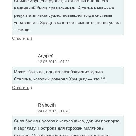
Сейчас Хрущева ругают, хотя большинство его
начинаний были правильными. А такие неважные
результаты из-за существовавшей тогда системы
управления. Хрущев хотел ее поменять, но не успел
– сняли.
↓
Ответить
Андрей
12.05.2019 в 07:31
Может быть да, однако разоблачение культа
Сталина, который доверял Хрущеву — это ***.
↓
Ответить
Rjvbccfh
24.08.2016 в 17:41
Сняв бремя налогов с колхозников, дав им паспорта
и зарплату. Построив для горожан миллионы
квартир. Освободив политзаключенных и много