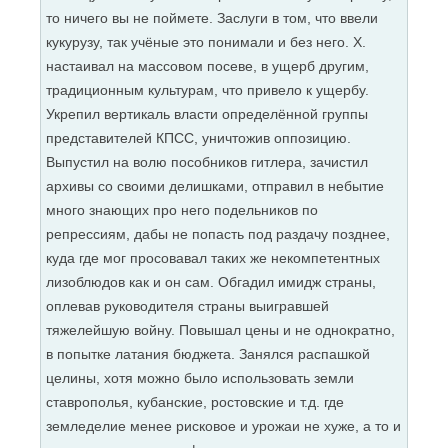
то ничего вы не поймете. Заслуги в том, что ввели
кукурузу, так учёные это понимали и без него. Х.
настаивал на массовом посеве, в ущерб другим,
традиционным культурам, что привело к ущербу.
Укрепил вертикаль власти определённой группы
представителей КПСС, уничтожив оппозицию.
Выпустил на волю пособников гитлера, зачистил
архивы со своими делишками, отправил в небытие
много знающих про него подельников по
репрессиям, дабы не попасть под раздачу позднее,
куда где мог просовавал таких же некомпетентных
лизоблюдов как и он сам. Обгадил имидж страны,
оплевав руководителя страны выигравшей
тяжелейшую войну. Повышал цены и не однократно,
в попытке латания бюджета. Занялся распашкой
целины, хотя можно было использовать земли
ставрополья, кубанские, ростовские и т.д. где
земледелие менее рисковое и урожаи не хуже, а то и