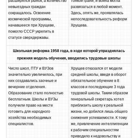
расширялся рынок, а количество
тонкой грани, и война могла
невыездных граждан
развязаться в любой момент.
сокращалось. Освоение
Здесь, опять же, проявлялась
космической программы,
непоследовательность реформ
начавшееся при Хрущеве,
Хрущева.
помогло СССР укрепить в
статусе сверхдержавы.
Школьная реформа 1958 года, в ходе которой упразднялась
прежняя модель обучения, вводились трудовые школы
Число школ, ПТУ и ВУЗов
Хрущев отказался от модели
значительно увеличилось, при
средней школы, введя в оборот
них создавались заочные и
обязательное обучение в 8
вечерние отделения.
классов и последующие 3 года
Образование стало полностью
трудовой школы. Таким образом
бесплатным. Школы и ВУЗы
генеральный секретарь хотел
получили право на месте
приблизить школу к реальной
готовить для народного
жизни, но добился лишь общего
хозяйства необходимых
снижения успеваемости. К тому
специалистов.
же, привлечение интеллигенции
к рабочим специальностям
приводило к недовольству и