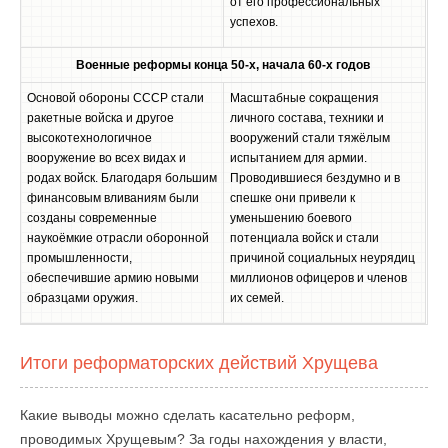
от его профессиональных
успехов.
Военные реформы конца 50-х, начала 60-х годов
Основой обороны СССР стали
Масштабные сокращения
ракетные войска и другое
личного состава, техники и
высокотехнологичное
вооружений стали тяжёлым
вооружение во всех видах и
испытанием для армии.
родах войск. Благодаря большим
Проводившиеся бездумно и в
финансовым вливаниям были
спешке они привели к
созданы современные
уменьшению боевого
наукоёмкие отрасли оборонной
потенциала войск и стали
промышленности,
причиной социальных неурядиц
обеспечившие армию новыми
миллионов офицеров и членов
образцами оружия.
их семей.
Итоги реформаторских действий Хрущева
Какие выводы можно сделать касательно реформ,
проводимых Хрущевым? За годы нахождения у власти,