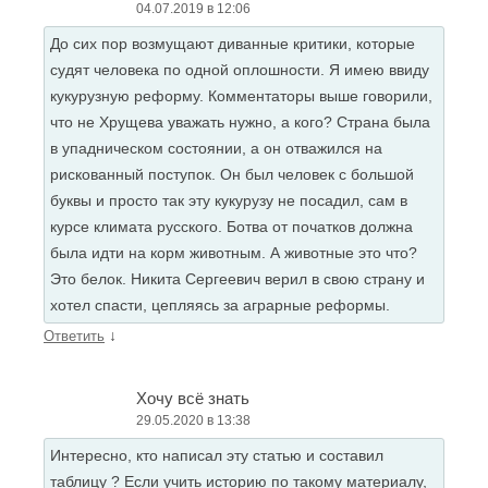
04.07.2019 в 12:06
До сих пор возмущают диванные критики, которые
судят человека по одной оплошности. Я имею ввиду
кукурузную реформу. Комментаторы выше говорили,
что не Хрущева уважать нужно, а кого? Страна была
в упадническом состоянии, а он отважился на
рискованный поступок. Он был человек с большой
буквы и просто так эту кукурузу не посадил, сам в
курсе климата русского. Ботва от початков должна
была идти на корм животным. А животные это что?
Это белок. Никита Сергеевич верил в свою страну и
хотел спасти, цепляясь за аграрные реформы.
↓
Ответить
Хочу всё знать
29.05.2020 в 13:38
Интересно, кто написал эту статью и составил
таблицу ? Если учить историю по такому материалу,