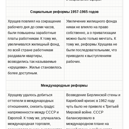
Социальные реформы 1957-1965 годов
Хрущев повлиял на сокращение
Увеличение жилищного фонда
рабочего дня до семи часов,
никак не влияло на право
были повышены заработные
собственно, а о приватизации
платы работникам. К тому же,
можно было только мечтать. К
увеличивался жилищный фонд,
тому же, реформы Хрущева не
по всей стране работникам
были последовательными, что
раздавали квартиры,
приводило к выступлениям
возводились так называемые
рабочих.
«хрущевки». Жилье становилось
более доступным.
Международные реформы
Хрущеву удалось добиться
Возведение Берлинской стены и
оттепели в международных
Карибский кризис в 1962 году
отношениях, снизить градус
чуть было не привело к Третьей
напряженности между СССР и
Мировой войне. СССР
Европой. К тому же, улучшалась
балансировало в
международная торговля,
международном плане на