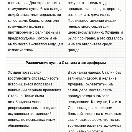
воспитания. Для строительства
результатов, ведь люди
коммунизма нужна была плеяда
продолжали посещать церковь,
людей с высокими моральными
развешивать дома иконы.
качествами. Кодекс строителя
Противопоставление власти
коммунизма входил в
генерального секретаря
противоречие с религиозными
церковному влиянию, Хрущевым
предрассудками, которым не
было проиграно, а это сказалось
было место в «светлом будущем
и на его авторитете среди
человечества».
граждан.
Развенчание культа Сталина и антиреформы
Хрущев постарался
В сознании народа, Сталин был
восстановить справедливость
великим лидером, и желание
истории, внеся поправки в
Хрущева «оклеветать» (на
понимании периода правления
самом деле, восстановить
Сталина. Также были
правду) вождя вызывало
освобождены многие
негодование. К тому же, Никита
репрессированные граждане,
Сергеевич делал слишком
осужденные в сталинский
большой акцент на отмене всех
период по несправедливым
сталинских реформ, что только
обвинениям.
тормозило развитие экономики
и социальной сферы.