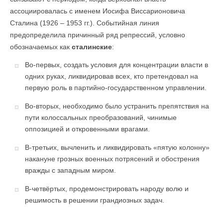
ассоциировалась с именем Иосифа Виссарионовича
Сталина (1926 – 1953 гг.). Событийная линия
предопределила причинный ряд репрессий, условно
обозначаемых как
сталинские
:
Во-первых, создать условия для концентрации власти в
одних руках, ликвидировав всех, кто претендовал на
первую роль в партийно-государственном управлении.
Во-вторых, необходимо было устранить препятствия на
пути колоссальных преобразований, чинимые
оппозицией и откровенными врагами.
В-третьих, вычленить и ликвидировать «пятую колонну»
накануне грозных военных потрясений и обострения
вражды с западным миром.
В-четвёртых, продемонстрировать народу волю и
решимость в решении грандиозных задач.