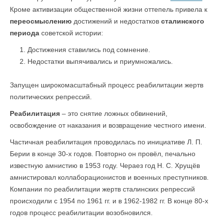
Кроме активизации общественной жизни оттепель привела к
переосмыслению
достижений и недостатков
сталинского
периода
советской истории:
Достижения ставились под сомнение.
Недостатки выпячивались и приумножались.
Запущен широкомасштабный процесс реабилитации жертв
политических репрессий.
Реабилитация
– это снятие ложных обвинений,
освобождение от наказания и возвращение честного имени.
Частичная реабилитация проводилась по инициативе Л. П.
Берии в конце 30-х годов. Повторно он провёл, печально
известную амнистию в 1953 году. Черaез год Н. С. Хрущёв
амнистировал коллаборационистов и военных преступников.
Компании по реабилитации жертв сталинских репрессий
происходили с 1954 по 1961 гг. и в 1962-1982 гг. В конце 80-х
годов процесс реабилитации возобновился.