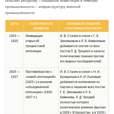
сельских ресурсов) – обширные инвестиции в тяжелую
промышленность – инфраструктуру военной
промышленности.
ДАТЫ
ПОЛИТИЧЕСКИЕ
ОСНОВНЫЕ СОБЫТИЯ,
МОМЕНТЫ
УЧАСТНИКИ И РЕЗУЛЬТАТ
1923 —
Ликвидация
И. В. Сталин в союзе с Г. Е.
1925
открытой
Зиновьевым и Л. Б. Каменевым
троцкистской
добиваются снятия со всех
оппозиции
постов Л. Д. Троцкого и начаты
политические гонения против
его видных последователей.
1925 —
Противоборство с
И. В. Сталин в союзе с Н. И.
1927
«новой оппозицией»
Бухариным и А. И. Рыковым
(1925 г.) и разгром
добиваются исключения из
«объединённой
партии и лишения всех постов
оппозиции» (1926-
Г. Е. Зиновьева и Л. Б.
1927 гг.)
Каменева. Л. Д. Троцкий
полностью потерял
политическое влияние (выслан
в 1928 г. В Казахстан, а в 1929 г.