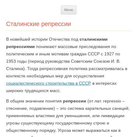
Перейти
Меню
к
содержимому
Сталинские репрессии
В новейшей истории Отечества под
сталинскими
репрессиями
понимают массовые преследования по
политическим и иным мотивам граждан СССР с 1927 по
1953 годы (период руководства Советским Союзом И. В.
Сталина). Тогда репрессивная политика рассматривалась в
контексте необходимых мер для осуществления
социалистического строительства в СССР
, в интересах
широких трудящихся масс.
В общем значении понятия
репрессии
(от лат. repressio –
стеснение, подавление) – это система карательных санкций,
применяемых властями для уменьшения, или ликвидации
угрозы существующему государственному строю и
общественному порядку. Угроза может выражаться как в