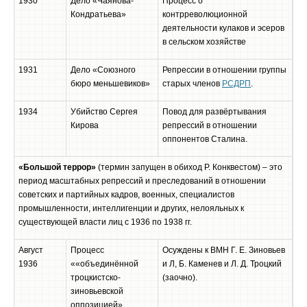
1930
Дело «Чаянова-
Процесс о
Кондратьева»
контрреволюционной
деятельности кулаков и эсеров
в сельском хозяйстве
1931
Дело «Союзного
Репрессии в отношении группы
бюро меньшевиков»
старых членов
РСДРП
.
1934
Убийство Сергея
Повод для развёртывания
Кирова
репрессий в отношении
оппонентов Сталина.
«Большой террор»
(термин запущен в обиход Р. Конквестом) – это
период масштабных репрессий и преследований в отношении
советских и партийных кадров, военных, специалистов
промышленности, интеллигенции и других, нелояльных к
существующей власти лиц с 1936 по 1938 гг.
Август
Процесс
Осуждены к ВМН Г. Е. Зиновьев
1936
««объединённой
и Л, Б. Каменев и Л. Д. Троцкий
троцкистско-
(заочно).
зиновьевской
оппозицией»