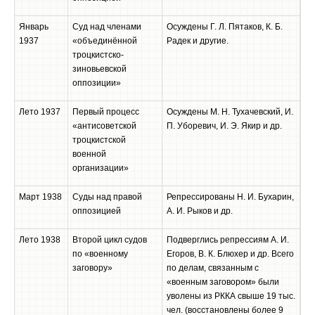
Январь
Суд над членами
Осуждены Г. Л. Пятаков, К. Б.
1937
«объединённой
Радек и другие.
троцкистско-
зиновьевской
оппозиции»
Лето 1937
Первый процесс
Осуждены М. Н. Тухачевский, И.
«антисоветской
П. Уборевич, И. Э. Якир и др.
троцкистской
военной
организации»
Март 1938
Суды над правой
Репрессированы Н. И. Бухарин,
оппозицией
А. И. Рыков и др.
Лето 1938
Второй цикл судов
Подверглись репрессиям А. И.
по «военному
Егоров, В. К. Блюхер и др. Всего
заговору»
по делам, связанным с
«военным заговором» были
уволены из РККА свыше 19 тыс.
чел. (восстановлены более 9