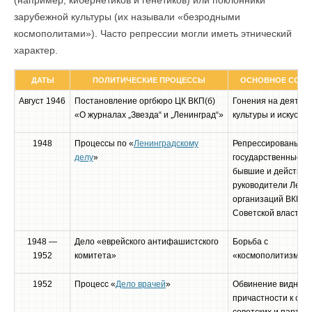
(например, кибернетиков и генетиков) или поклонники
зарубежной культуры (их называли «безродными
космополитами»). Часто репрессии могли иметь этнический
характер.
ДАТЫ
ПОЛИТИЧЕСКИЕ ПРОЦЕССЫ
ОСНОВНОЕ СОДЕ
Август 1946
Постановление оргбюро ЦК ВКП(б)
Гонения на деятел
«О журналах „Звезда“ и „Ленинград“»
культуры и искусств
1948
Процессы по «
Ленинградскому
Репрессированы со
делу
»
государственные д
бывшие и действу
руководители Лени
организаций ВКП(б)
Советской власти.
1948 —
Дело «еврейского антифашистского
Борьба с
1952
комитета»
«космополитизмом»
1952
Процесс «
Дело врачей
»
Обвинение видных 
причастности к сме