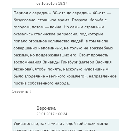
03.10.2015 в 18:37
Период с середины 30-х гг. до середины 40-х гг. —
безусловно, страшное время. Разруха, борьба с
голодом, потом — война. Но самым страшным
оказались сталинские репрессии, под которые
попало огромное количество людей, в том числе
совершенно неповинных, не только не враждебных
режиму, но поддерживавших его. Стоит прочесть
воспоминания Зинаиды Гинзбург (матери Василия
Аксенова), чтобы понять, насколько чудовищным
было злодеяние «великого кормчего», направленное
против собственного народа.
↓
Ответить
Вероника
29.01.2017 в 00:34
Удивительно, как в жизни людей той эпохи могли
совмещаться несовместимые вещи: страх,