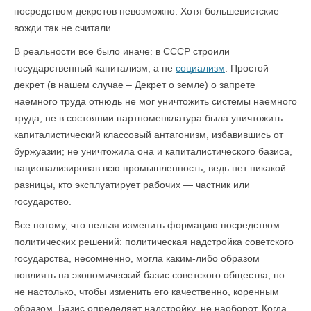
посредством декретов невозможно. Хотя большевистские
вожди так не считали.
В реальности все было иначе: в СССР строили
государственный капитализм, а не
социализм
. Простой
декрет (в нашем случае – Декрет о земле) о запрете
наемного труда отнюдь не мог уничтожить системы наемного
труда; не в состоянии партноменклатура была уничтожить
капиталистический классовый антагонизм, избавившись от
буржуазии; не уничтожила она и капиталистического базиса,
национализировав всю промышленность, ведь нет никакой
разницы, кто эксплуатирует рабочих — частник или
государство.
Все потому, что нельзя изменить формацию посредством
политических решений: политическая надстройка советского
государства, несомненно, могла каким-либо образом
повлиять на экономический базис советского общества, но
не настолько, чтобы изменить его качественно, коренным
образом. Базис определяет надстройку, не наоборот. Когда