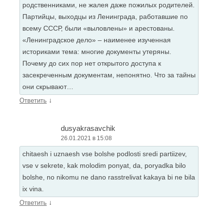
родственниками, не жалея даже пожилых родителей.
Партийцы, выходцы из Ленинграда, работавшие по
всему СССР, были «выловлены» и арестованы.
«Ленинградское дело» – наименее изученная
историками тема: многие документы утеряны.
Почему до сих пор нет открытого доступа к
засекреченным документам, непонятно. Что за тайны
они скрывают…
↓
Ответить
dusyakrasavchik
26.01.2021 в 15:08
chitaesh i uznaesh vse bolshe podlosti sredi partiizev,
vse v sekrete, kak molodim ponyat, da, poryadka bilo
bolshe, no nikomu ne dano rasstrelivat kakaya bi ne bila
ix vina.
↓
Ответить