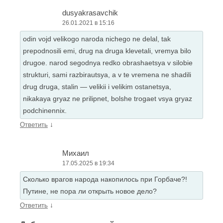
dusyakrasavchik
26.01.2021 в 15:16
odin vojd velikogo naroda nichego ne delal, tak
prepodnosili emi, drug na druga klevetali, vremya bilo
drugoe. narod segodnya redko obrashaetsya v silobie
strukturi, sami razbirautsya, a v te vremena ne shadili
drug druga, stalin — velikii i velikim ostanetsya,
nikakaya gryaz ne prilipnet, bolshe trogaet vsya gryaz
podchinennix.
↓
Ответить
Михаил
17.05.2025 в 19:34
Сколько врагов народа накопилось при Горбаче?!
Путине, не пора ли открыть новое дело?
↓
Ответить