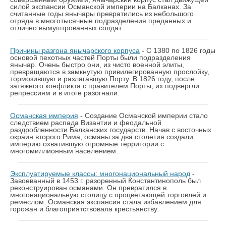
силой экспансии Османской империи на Балканах. За
считанные годы янычары превратились из небольшого
отряда в многотысячные подразделения преданных и
отлично вымуштрованных солдат.
Причины разгона янычарского корпуса
- С 1380 по 1826 годы
основой пехотных частей Порты были подразделения
янычар. Очень быстро они, из чисто военной элиты,
превращаются в замкнутую привилегированную прослойку,
тормозившую и разлагавшую Порту. В 1826 году, после
затяжного конфликта с правителем Порты, их подвергли
репрессиям и в итоге разогнали.
Османская империя
- Создание Османской империи стало
следствием распада Византии и феодальной
раздробленности Балканских государств. Начав с восточных
окраин второго Рима, османы за два столетия создали
империю охватившую огромные территории с
многомиллионным населением.
Эксплуатируемые классы: многонациональный народ
-
Завоеванный в 1453 г. разоренный Константинополь был
реконструирован османами. Он превратился в
многонациональную столицу с процветающей торговлей и
ремеслом. Османская экспансия стала избавлением для
горожан и благоприятствовала крестьянству.