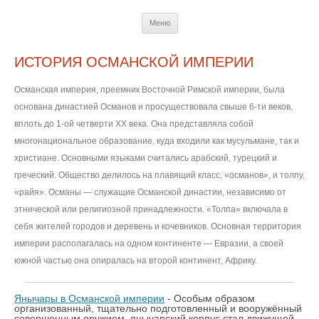
Перейти
Меню
к
содержимому
ИСТОРИЯ ОСМАНСКОЙ ИМПЕРИИ
Османская империя, преемник Восточной Римской империи, была
основана династией Османов и просуществовала свыше 6-ти веков,
вплоть до 1-ой четверти ХХ века. Она представляла собой
многонациональное образование, куда входили как мусульмане, так и
христиане. Основными языками считались арабский, турецкий и
греческий. Общество делилось на плавящий класс, «османов», и толпу,
«райя». Османы — служащие Османской династии, независимо от
этнической или религиозной принадлежности. «Толпа» включала в
себя жителей городов и деревень и кочевников. Основная территория
империи располагалась на одном континенте — Евразии, а своей
южной частью она опиралась на второй континент, Африку.
Янычары в Османской империи
- Особым образом
организованный, тщательно подготовленный и вооружённый
совершенным оружием, янычарский корпус стал движущей