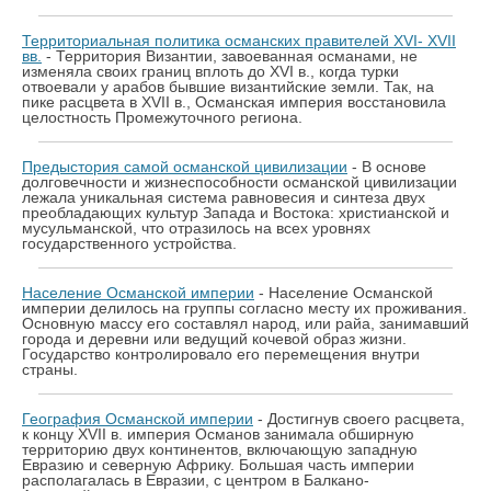
Территориальная политика османских правителей XVI- XVII
вв.
- Территория Византии, завоеванная османами, не
изменяла своих границ вплоть до XVI в., когда турки
отвоевали у арабов бывшие византийские земли. Так, на
пике расцвета в XVII в., Османская империя восстановила
целостность Промежуточного региона.
Предыстория самой османской цивилизации
- В основе
долговечности и жизнеспособности османской цивилизации
лежала уникальная система равновесия и синтеза двух
преобладающих культур Запада и Востока: христианской и
мусульманской, что отразилось на всех уровнях
государственного устройства.
Население Османской империи
- Население Османской
империи делилось на группы согласно месту их проживания.
Основную массу его составлял народ, или райа, занимавший
города и деревни или ведущий кочевой образ жизни.
Государство контролировало его перемещения внутри
страны.
География Османской империи
- Достигнув своего расцвета,
к концу XVII в. империя Османов занимала обширную
территорию двух континентов, включающую западную
Евразию и северную Африку. Большая часть империи
располагалась в Евразии, с центром в Балкано-