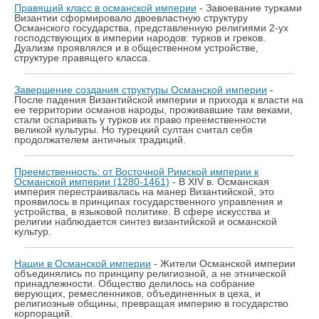
Правящий класс в османской империи
- Завоевание турками
Византии сформировало двоевластную структуру
Османского государства, представленную религиями 2-ух
господствующих в империи народов: турков и греков.
Дуализм проявлялся и в общественном устройстве,
структуре правящего класса.
Завершение создания структуры Османской империи
-
После падения Византийской империи и прихода к власти на
ее территории османов народы, проживавшие там веками,
стали оспаривать у турков их право преемственности
великой культуры. Но турецкий султан считал себя
продолжателем античных традиций.
Преемственность: от Восточной Римской империи к
Османской империи (1280-1461)
- В XIV в. Османская
империя перестраивалась на манер Византийской, это
проявилось в принципах государственного управления и
устройства, в языковой политике. В сфере искусства и
религии наблюдается синтез византийской и османской
культур.
Нации в Османской империи
- Жители Османской империи
объединялись по принципу религиозной, а не этнической
принадлежности. Общество делилось на собрание
верующих, ремесленников, объединенных в цеха, и
религиозные общины, превращая империю в государство
корпораций.