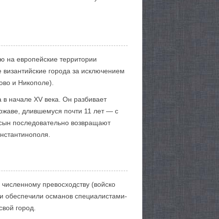
ию на европейские территории
е византийские города за исключением
ово и Никополе).
 в начале XV века. Он разбивает
ержаве, длившемуся почти 11 лет — с
о сын последовательно возвращают
онстантинополя.
 численному превосходству (войско
ни обеспечили османов специалистами-
свой город.