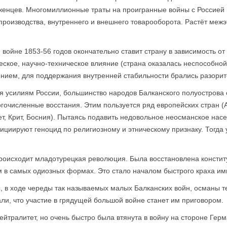
женцев. Многомиллионные траты на проигранные войны с Россией 
производства, внутреннего и внешнего товарооборота. Растёт ме
войне 1853-56 годов окончательно ставит страну в зависимость от
ческое, научно-техническое влияние (страна оказалась неспособ
нием, для поддержания внутренней стабильности брались разорит
ря усилиям России, большинство народов Балканского полуострова
гочисленные восстания. Этим пользуется ряд европейских стран (
т, Крит, Босния). Пытаясь подавить недовольное неосманское нас
нициируют геноцид по религиозному и этническому признаку. Тогда
 происходит младотурецкая революция. Была восстановлена консти
м в самых одиозных формах. Это стало началом быстрого краха им
 в ходе череды так называемых малых Балканских войн, османы те
ли, что участие в грядущей большой войне станет им приговором.
йтралитет, но очень быстро была втянута в войну на стороне Герм