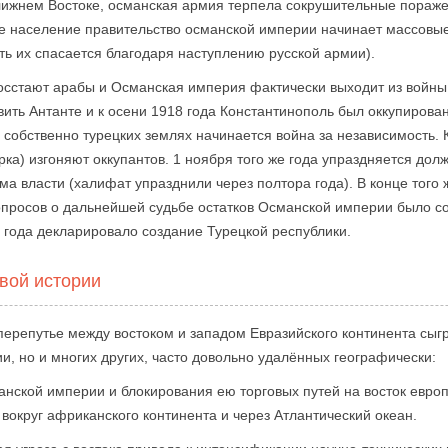
лижнем Востоке, османская армия терпела сокрушительные пораже
ое население правительство османской империи начинает массовы
сть их спасается благодаря наступлению русской армии).
восстают арабы и Османская империя фактически выходит из войны
ить Антанте и к осени 1918 года Константинополь был оккупирован
в собственно турецких землях начинается война за независимость. 
а) изгоняют оккупантов. 1 ноября того же года упраздняется долж
ема власти (халифат упразднили через полтора года). В конце тог
вопросов о дальнейшей судьбе остатков Османской империи было 
 года декларировало создание Турецкой республики.
вой истории
ерепутье между востоком и западом Евразийского континента сыгр
и, но и многих других, часто довольно удалённых географически:
анской империи и блокирования ею торговых путей на восток евро
вокруг африканского континента и через Атлантический океан.