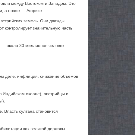
говли между Востоком и Западом. Это
и, а позже — Африке.
-австрийских земель. Они дважды
т контролирует значительную часть
 — около 30 миллионов человек.
ном деле, инфляция, снижение объёмов
в Индийском океане), австрийцы и
ы).
е. Власть султана становится
еабилитации как великой державы.