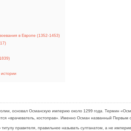
воевания в Европе (1352-1453)
17)
1839)
 истории
атолии, основал Османскую империю около 1299 года. Термин «Ос
ится «врачеватель, костоправ». Именно Осман названный Первым 
о титулу правителя, правильнее называть султанатом, а не империе