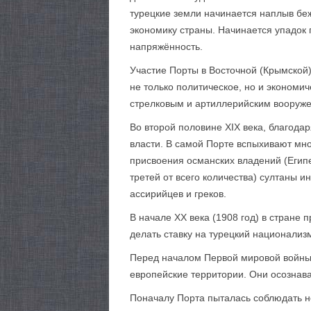
турецкие земли начинается наплыв бе
экономику страны. Начинается упадок 
напряжённость.
Участие Порты в Восточной (Крымской) 
не только политическое, но и экономи
стрелковым и артиллерийским вооруже
Во второй половине XIX века, благода
власти. В самой Порте вспыхивают мно
присвоения османских владений (Египе
третей от всего количества) султаны и
ассирийцев и греков.
В начале XX века (1908 год) в стране
делать ставку на турецкий национализ
Перед началом Первой мировой войны,
европейские территории. Они осознава
Поначалу Порта пыталась соблюдать не