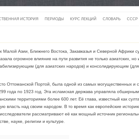
Перейти
к
СТВЕННАЯ ИСТОРИЯ
ПЕРИОДЫ
КУРС ЛЕКЦИЙ
СЛОВАРЬ
СССР
содержимому
СССР
СССР
ях Малой Азии, Ближнего Востока, Закавказья и Северной Африки 
ВОЙ
зала огромное влияние на пути развития не только азиатских, но 
абилизирующим (для азиатских народов) и консолидирующим (для
то Оттоманской Портой, была одной из самых могущественных и 
299 года по 1923 год. Эта исламская держава управляла обширны
скими территориями более 600 лет. Её глава, известный как султа
ую власть над своим народом. В то время как европейские истор
 исследователи рассматривают её как мощный источник региональн
тве, науке, религии и культуре.