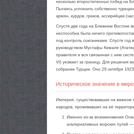
несколько второстепенных побед на Б
Пытаясь успокоить собственно турецк
армян, курдов, греков, ассирийцев (ча
Спустя два года на Ближнем Востоке 
неспособна была ничего противопостав
под контроль союзниками. Спустя год 
руководством Мустафы Кемаля (Ататюрк
правителя и вся связанная с ним сист
VI) уезжает за границу. Для решения 
собрание Турции. Оно 29 октября 1923
Историческое значение в миро
Империя, существовавшая на важном п
народов, проживавших на её территори
Именно из-за возникновения Осм
альтернативных морских путей — 