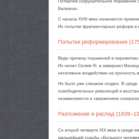
Потерпев сокрушительное поражение о
Балканах.
С начала XVIII века начинается прямо
Их попытки фрагментарных реформ в 
Попытки реформирования (17
Видя причину поражений в пережитках
Их начал Селим III, а завершил Махму
негативное воздействие на прочность в
Но было уже слишком поздно. В среде
освободительных революций и восстан
независимости и свержением османско
Разложение и распад (1839–1
Со второй четверти XIX века в среде 
дальнейшей судьбы «Больного человек