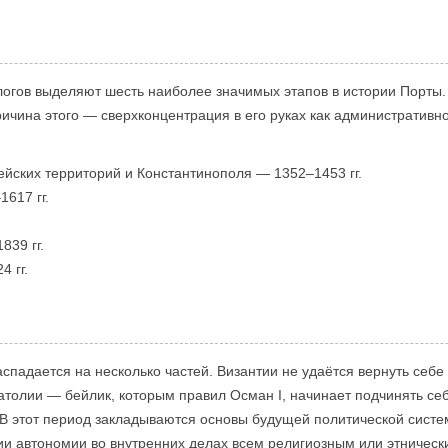
огов выделяют шесть наиболее значимых этапов в истории Порты. 
ичина этого — сверхконцентрация в его руках как административной
ейских территорий и Константинополя — 1352–1453 гг.
617 гг.
39 гг.
 гг.
распадается на несколько частей. Византии не удаётся вернуть себе
толии — бейлик, которым правил Осман I, начинает подчинять себ
 В этот период закладываются основы будущей политической систе
нии автономии во внутренних делах всем религиозным или этничес