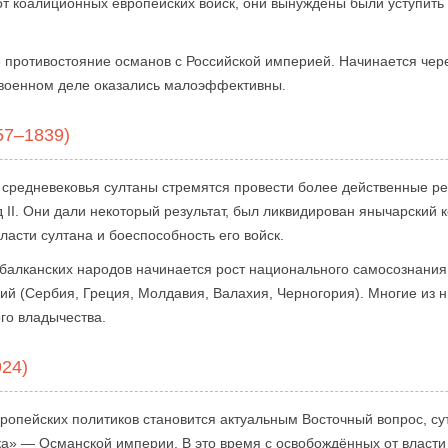
т коалиционных европейских войск, они вынуждены были уступить
е противостояние османов с Российской империей. Начинается чер
военном деле оказались малоэффективны.
57–1839)
 средневековья султаны стремятся провести более действенные р
д II. Они дали некоторый результат, был ликвидирован янычарский 
ласти султана и боеспособность его войск.
 балканских народов начинается рост национального самосознания
ий (Сербия, Греция, Молдавия, Валахия, Черногория). Многие из 
го владычества.
924)
европейских политиков становится актуальным Восточный вопрос, су
а» — Османской империи. В это время с освобождённых от власти