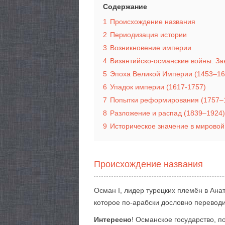
Содержание
1
Происхождение названия
2
Периодизация истории
3
Возникновение империи
4
Византийско-османские войны. За
5
Эпоха Великой Империи (1453–16
6
Упадок империи (1617-1757)
7
Попытки реформирования (1757–
8
Разложение и распад (1839–1924)
9
Историческое значение в мировой
Происхождение названия
Осман I, лидер турецких племён в Ан
которое по-арабски дословно перевод
Интересно
! Османское государство, п