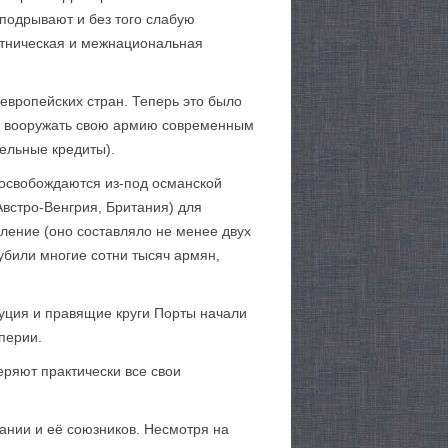
подрывают и без того слабую
жэтническая и межнациональная
 европейских стран. Теперь это было
ной вооружать свою армию современным
ельные кредиты).
 освобождаются из-под османской
Австро-Венгрия, Британия) для
еление (оно составляло не менее двух
 убили многие сотни тысяч армян,
туция и правящие круги Порты начали
перии.
ряют практически все свои
ании и её союзников. Несмотря на