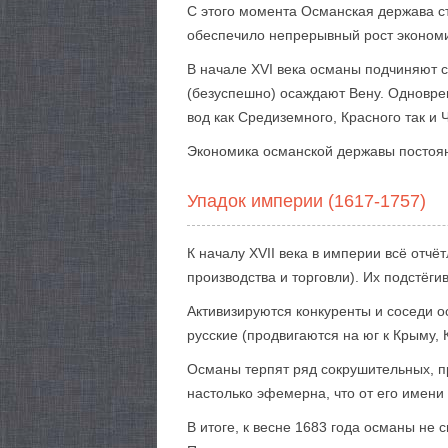
С этого момента Османская держава с
обеспечило непрерывный рост экономик
В начале XVI века османы подчиняют с
(безуспешно) осаждают Вену. Одновре
вод как Средиземного, Красного так и 
Экономика османской державы постоянн
Упадок империи (1617-1757)
К началу XVII века в империи всё отч
производства и торговли). Их подстёг
Активизируются конкуренты и соседи о
русские (продвигаются на юг к Крыму, 
Османы терпят ряд сокрушительных, пр
настолько эфемерна, что от его имени
В итоге, к весне 1683 года османы не