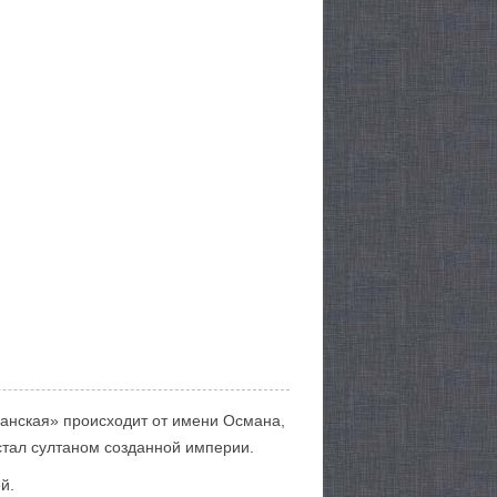
манская» происходит от имени Османа,
стал султаном созданной империи.
й.