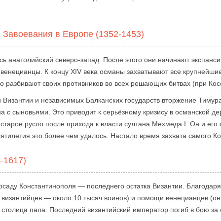
 Завоевания в Европе (1352-1453)
ь анатолийский северо-запад. После этого они начинают экспанс
 венецианцы. К концу XIV века османы захватывают все крупнейши
 разбивают своих противников во всех решающих битвах (при Кос
 Византии и независимых Балканских государств вторжение Тимура
на с сыновьями. Это приводит к серьёзному кризису в османской д
в старое русло после прихода к власти султана Мехмеда I. Он и ег
ятилетия это более чем удалось. Настало время захвата самого К
–1617)
осаду Константинополя — последнего остатка Византии. Благодаря
а византийцев — около 10 тысяч воинов) и помощи венецианцев (о
столица пала. Последний византийский император погиб в бою за 