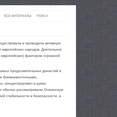
ВСЕ МАТЕРИАЛЫ
ПОИСК
 В 20-30 ГОДЫ ХХ ВЕКА
ЛИТЕРАТУРА
 ДО ВТОРОЙ МИРОВОЙ
ЕВРОПА
существовала и проводила активную
НЫ
КАРТЫ
и европейских народов. Длительное
 европейских) фактором огромной
самых продолжительных династий в
ми ближневосточными,
н, концентрировал в руках
ики обычно рассматривали Османскую
ой стабильности и безопасности, а