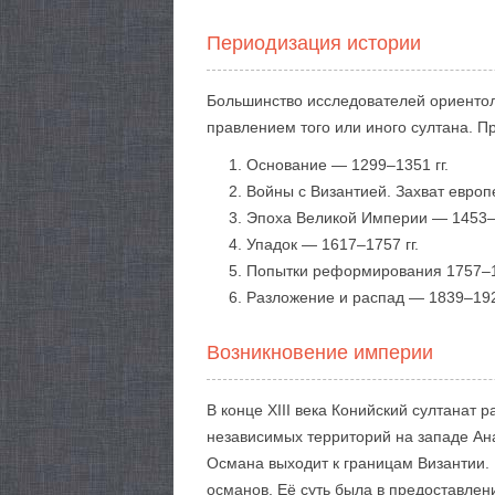
Периодизация истории
Большинство исследователей ориентол
правлением того или иного султана. Пр
Основание — 1299–1351 гг.
Войны с Византией. Захват европ
Эпоха Великой Империи — 1453–1
Упадок — 1617–1757 гг.
Попытки реформирования 1757–18
Разложение и распад — 1839–1924
Возникновение империи
В конце XIII века Конийский султанат 
независимых территорий на западе Ана
Османа выходит к границам Византии.
османов. Её суть была в предоставле