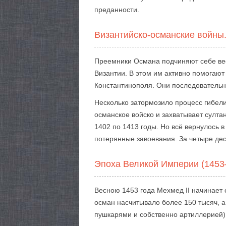
преданности.
Византийско-османские войны.
Преемники Османа подчиняют себе вес
Византии. В этом им активно помогают
Константинополя. Они последовательно
Несколько затормозило процесс гибели
османское войско и захватывает султа
1402 по 1413 годы. Но всё вернулось 
потерянные завоевания. За четыре дес
Эпоха Великой Империи (1453
Весною 1453 года Мехмед II начинает 
осман насчитывало более 150 тысяч, 
пушкарями и собственно артиллерией) 