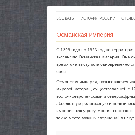
ВСЕ ДАТЫ
ИСТОРИЯ РОССИИ
ОТЕЧЕ
Османская империя
С 1299 года по 1923 год на территори
экспансию Османская империя. Она ока
время она выступала одновременно ст
силы.
Османская империя, называвшаяся час
мировой истории, существовавшей с 1
восточноевропейскими и североафрикан
абсолютную религиозную и политическ
империю как угрозу, многие восточные
также место важных свершений в искусс