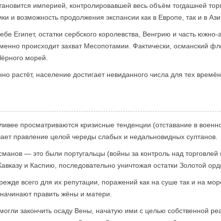
тановится империей, контролировавшей весь объём тогдашней тор
и и возможность продолжения экспансии как в Европе, так и в Ази
ебе Египет, остатки сербского королевства, Венгрию и часть южно
менно происходит захват Месопотамии. Фактически, османский фло
Чёрного морей.
о растёт, население достигает невиданного числа для тех времён
ётливее просматриваются кризисные тенденции (отставание в воен
ивает правление целой череды слабых и недальновидных султанов.
сманов — это были португальцы (войны за контроль над торговлей 
Кавказу и Каспию, последовательно уничтожая остатки Золотой орд
ежде всего для их репутации, поражений как на суше так и на мор
 начинают править жёны и матери.
 смогли закончить осаду Вены, начатую ими с целью собственной р