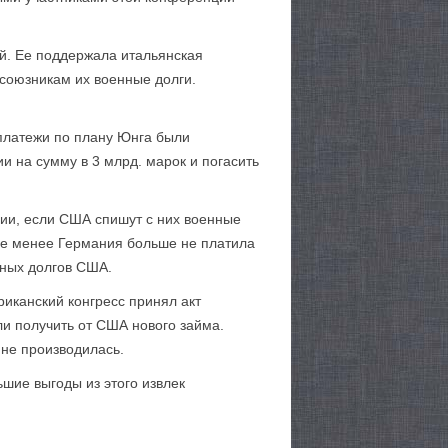
й. Ее поддержала итальянская
союзникам их военные долги.
 платежи по плану Юнга были
 на сумму в 3 млрд. марок и погасить
вии, если США спишут с них военные
 не менее Германия больше не платила
нных долгов США.
риканский конгресс принял акт
и получить от США нового займа.
не производилась.
шие выгоды из этого извлек