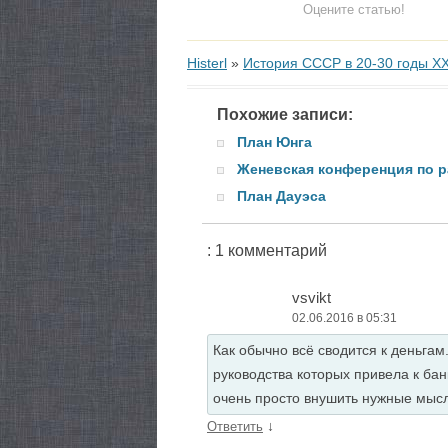
Оцените статью!
Histerl
»
История СССР в 20-30 годы ХХ
Похожие записи:
План Юнга
Женевская конференция по р
План Дауэса
: 1 комментарий
vsvikt
02.06.2016 в 05:31
Как обычно всё сводится к деньга
руководства которых привела к ба
очень просто внушить нужные мыс
↓
Ответить