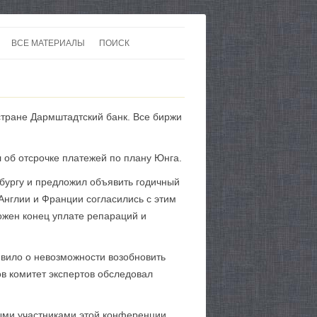
ВСЕ МАТЕРИАЛЫ
ПОИСК
 В 20-30 ГОДЫ ХХ ВЕКА
ЛИТЕРАТУРА
 ДО ВТОРОЙ МИРОВОЙ
ЕВРОПА
стране Дармштадтский банк. Все биржи
НЫ
КАРТЫ
л об отсрочке платежей по плану Юнга.
бургу и предложил объявить годичный
Англии и Франции согласились с этим
ожен конец уплате репараций и
явило о невозможности возобновить
в комитет экспертов обследовал
ыми участниками этой конференции