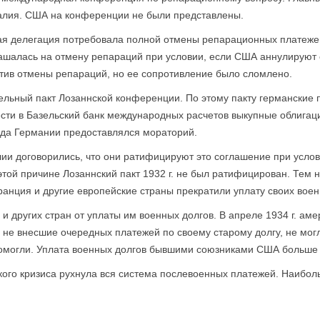
талия. США на конференции не были представлены.
ая делегация потребовала полной отмены репарационных платеже
лашалась на отмену репараций при условии, если США аннулируют 
тив отмены репа­раций, но ее сопротивление было сломлено.
ельный пакт Лозаннской конференции. По этому пакту германские
ти в Базельский банк международных расчетов выкупные облигации
года Германии предоставлялся мораторий.
ии договори­лись, что они ратифицируют это соглашение при усло
 этой причине Лозаннский пакт 1932 г. не был ратифицирован. Тем
ранция и другие европейские страны прекратили уплату своих вое
и других стран от уплаты им военных долгов. В апреле 1934 г. аме
не внесшие очередных платежей по своему старому долгу, не могл
омогли. Уплата военных долгов бывшими союзниками США больше 
ого кризиса рухнула вся система послевоенных платежей. Наиболь