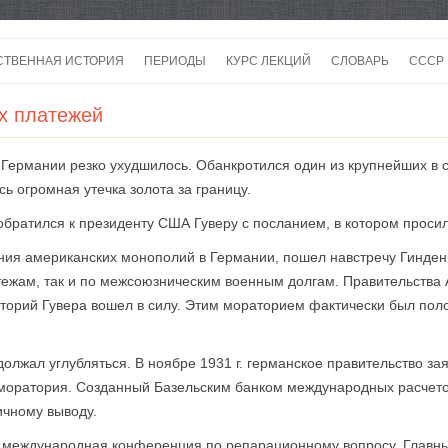
Перейти
к
СТВЕННАЯ ИСТОРИЯ
ПЕРИОДЫ
КУРС ЛЕКЦИЙ
СЛОВАРЬ
СССР
содержимому
СССР
х платежей
СССР
 Германии резко ухудшилось. Обанкротился один из крупнейших в 
ВОЙ
ь огромная утечка золота за границу.
 обратился к президенту США Гуверу с посланием, в котором проси
ения американских монополий в Германии, пошел навстречу Гинден
ежам, так и по межсоюзническим военным долгам. Правительства 
аторий Гувера вошел в силу. Этим мораторием фактически был пол
олжал углубляться. В ноябре 1931 г. германское правительство за
 моратория. Созданный Базельским банком международных расчето
ичному выводу.
на международная конференция по репарационному вопросу. Главн