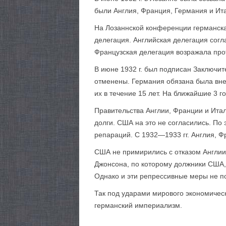
были Англия, Фран­ция, Германия и И
На Лозаннской конференции германск
делегация. Английская делегация сог
Французская делегация возражала про
В июне 1932 г. был подписан Заключит
отменены. Германия обязана была внес
их в течение 15 лет. На ближайшие 3 
Правительства Англии, Франции и Итал
долги. США на это не согласились. По
репараций. С 1932—1933 гг. Англия, Ф
США не примирились с отказом Англии 
Джонсона, по которому должники США, 
Однако и эти репрессивные меры не п
Так под ударами мирового экономическ
германский империализм.