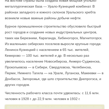
На востоке страны была создана новая мощная уголь­но-
металлургическая база — Урало-Кузнецкий комбинат. В
районах западного и южного склонов Уральского хребта
возникли новые важные районы добычи нефти.
Бурное промышленное строительство обусловило бы­стрый
рост городов и создание новых индустриальных центров,
таких как Березники, Караганда, Хибиногорск, Магнитогорск.
Из маленьких сибирских поселков выросли крупные города:
Ленинск-Кузнецкий с населением в 65 тыс. жителей,
Кемерово — 100 тыс. жителей и др. В несколько раз
увеличилось население Новосибирска, Анжеро-Судженска,
Прокопьевска — в Сибири, Свердловска, Челябинска,
Перми, Нижнего Тагила — на Урале, Луганска, Макеевки — в
Донбассе, Запорожья, где шло строительство Днепрогэса, и
других городов.
Численность рабочего класса почти удвоилась: с 11,6 млн.
человек в 1928 г. до 22,9 млн. человек в 1932 г.