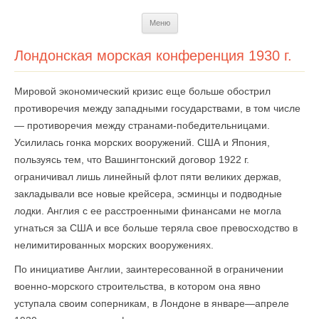
Перейти
Меню
к
содержимому
Лондонская морская конференция 1930 г.
Мировой экономический кризис еще больше обострил
противоречия между западными государствами, в том числе
— противоречия между странами-победительницами.
Усилилась гонка морских вооружений. США и Япония,
пользуясь тем, что Вашингтонский договор 1922 г.
ограничивал лишь линейный флот пяти великих держав,
закладывали все новые крейсера, эсминцы и подводные
лодки. Англия с ее расстроенными финансами не могла
угнаться за США и все больше теряла свое превосходство в
нелимитированных морских воо­ружениях.
По инициативе Англии, заинтересованной в ограни­чении
военно-морского строительства, в котором она явно
уступала своим соперникам, в Лондоне в январе—апреле