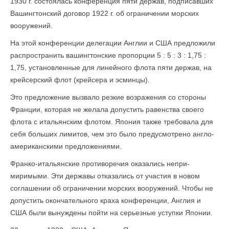
1930 г. состоялась конференция пяти держав, подписавших
Вашингтонский договор 1922 г. об ограни­чении морских
вооружений.
На этой конференции делегации Англии и США предложили
распространить вашингтонские пропорции 5 : 5 : 3 : 1,75 :
1,75, установленные для линейно­го флота пяти держав, на
крейсерский флот (крейсера и эсминцы).
Это предложение вызвало резкие возражения со сто­роны
Франции, которая не желала допустить равенства своего
флота с итальянским флотом. Япония также требовала для
себя больших лимитов, чем это было предусмотрено англо-
американскими предложениями.
Франко-итальянские противоречия оказались непри­
миримыми. Эти державы отказались от участия в новом
соглашении об ограничении морских вооружений. Чтобы не
допустить окончательного краха конференции, Англия и
США были вынуждены пойти на серьезные уступки Японии.