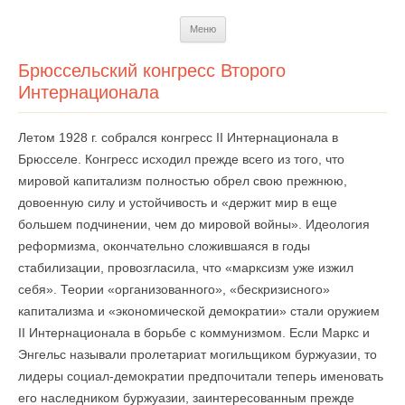
Перейти
Меню
к
содержимому
Брюссельский конгресс Второго
Интернационала
Летом 1928 г. собрался конгресс II Интернационала в
Брюсселе. Конгресс исходил прежде всего из того, что
мировой капитализм полностью обрел свою прежнюю,
довоенную силу и устойчивость и «держит мир в еще
большем подчинении, чем до мировой войны». Идеология
реформизма, окончательно сложившаяся в годы
стабилизации, провозгласила, что «марксизм уже изжил
себя». Теории «организованного», «бескризисного»
капитализма и «экономической демократии» стали оружием
II Интернационала в борьбе с коммунизмом. Если Маркс и
Энгельс называли пролетариат могильщиком буржуазии, то
лидеры социал-демократии предпочитали теперь именовать
его наследником буржуазии, заинтересованным прежде