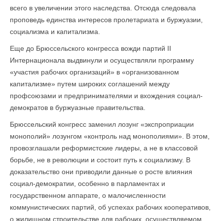
всего в увеличении этого наследства. Отсю­да следовала
проповедь единства интересов пролетариата и буржуазии,
социализма и капитализма.
Еще до Брюссельского конгресса вожди партий II
Интернационала выдвинули и осуществляли программу
«участия рабочих организаций» в «организованном
капитализме» путем широких соглашений между
профсоюзами и предпринимателями и вхождения социал-
демократов в буржуазные правительства.
Брюссельский конгресс заменил лозунг «экспроприации
монополий» лозунгом «контроль над монополиями». В этом,
провозглашали реформистские лидеры, а не в классовой
борьбе, не в революции и состоит путь к социализму. В
доказательство они приводили данные о росте влияния
социал-демократии, особенно в парламентах и
государственном аппарате, о малочисленности
коммунистических партий, об успехах рабочих кооперативов,
о жилищном строительстве для рабочих, осуществляемом