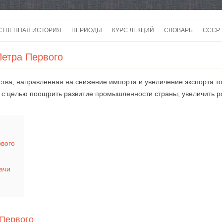
Перейти
к
СТВЕННАЯ ИСТОРИЯ
ПЕРИОДЫ
КУРС ЛЕКЦИЙ
СЛОВАРЬ
СССР
содержимому
СССР
Петра Первого
СССР
ства, направленная на снижение импорта и увеличение экспорта то
ВОЙ
 с целью поощрить развитие промышленности страны, увеличить ро
рвого
ачи
 Первого