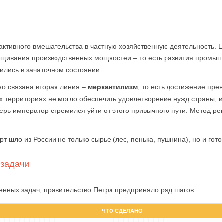
активного вмешательства в частную хозяйственную деятельность. 
ащивания производственных мощностей – то есть развития промыш
ились в зачаточном состоянии.
но связана вторая линия –
меркантилизм
, то есть достижение пр
х территориях не могло обеспечить удовлетворение нужд страны, 
перь император стремился уйти от этого привычного пути. Метод р
рт шло из России не только сырье (лес, пенька, пушнина), но и гот
 задачи
енных задач, правительство Петра предприняло ряд шагов:
ЧТО СДЕЛАНО