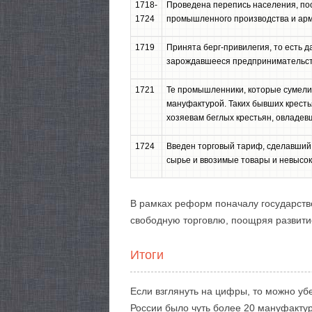
1718-
Проведена перепись населения, пос
1724
промышленного производства и арм
1719
Принята берг-привилегия, то есть 
зарождавшееся предпринимательст
1721
Те промышленники, которые сумели 
мануфактурой. Таких бывших крест
хозяевам беглых крестьян, овладев
1724
Введен торговый тариф, сделавший
сырье и ввозимые товары и невысок
В рамках реформ поначалу государство 
свободную торговлю, поощряя развити
Итоги
Если взглянуть на цифры, то можно уб
России было чуть более 20 мануфактур