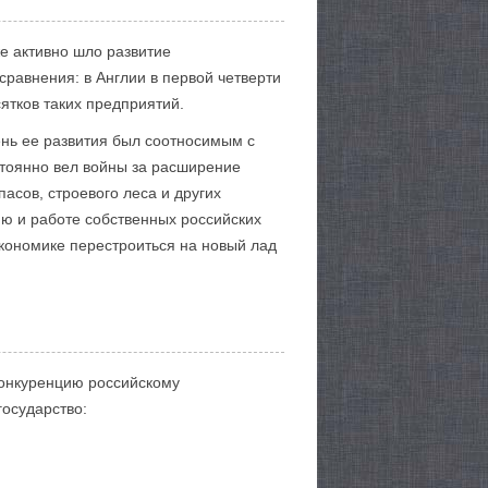
же активно шло развитие
равнения: в Англии в первой четверти
ятков таких предприятий.
ень ее развития был соотносимым с
стоянно вел войны за расширение
асов, строевого леса и других
ию и работе собственных российских
кономике перестроиться на новый лад
 конкуренцию российскому
государство: