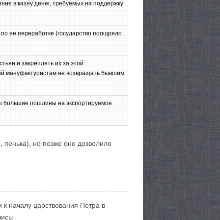
ние в казну денег, требуемых на поддержку
 по ее переработке (государство поощряло
тьян и закреплять их за этой
щий мануфактуристам не возвращать бывшим
ны большие пошлины на экспортируемое
, пенька), но позже оно дозволило
и к началу царствования Петра в
ись: