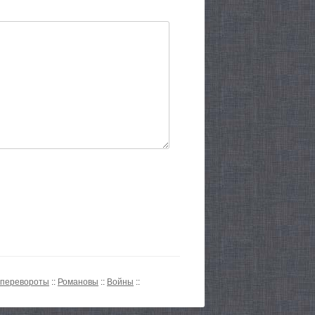
 перевороты
::
Романовы
::
Войны
::