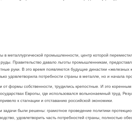
ы в металлургической промышленности, центр которой переместил
 руды. Правительство давало льготы промышленникам, предоставл
тные руки. В это время появляются будущие династии «железных к
ько удовлетворила потребности страны в металле, но и начала про
и от формы собственности, трудились крепостные. И это коренным
государствах Европы, где использовался вольнонаемный труд. Резу
 привело к стагнации и отставанию российской экономики.
м задачи были решены: грамотное проведение политики протекцио
водство, удовлетворить часть потребностей страны, полностью об