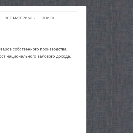
ВСЕ МАТЕРИАЛЫ
ПОИСК
 В 20-30 ГОДЫ ХХ ВЕКА
ЛИТЕРАТУРА
 ДО ВТОРОЙ МИРОВОЙ
ЕВРОПА
варов собственного производства,
НЫ
КАРТЫ
ст национального валового дохода.