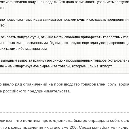
ле чего введена подушная подать. Это дало возможность увеличить поступле
ии.
дано право частным лицам заниматься поиском руды и создавать предприятия
во).
основать мануфактуры, отныне могли свободно приобретать крепостных крес
ьян называли посессионными. Годом позже издан еще один указ, разрешаю
ших каким-либо мастерством.
 выгодным вывоз за границу российских промышленных товаров. Установле
ие – на импортируемое сырье и те товары, которые шли на экспорт.
ввело ряд ограничений на производство товаров (лен, соль, водка
е российского предпринимательства.
едиться, что политика протекционизма быстро оправдала себя: есл
, то к концу правления их стало уже 200. Среди мануфактур числил