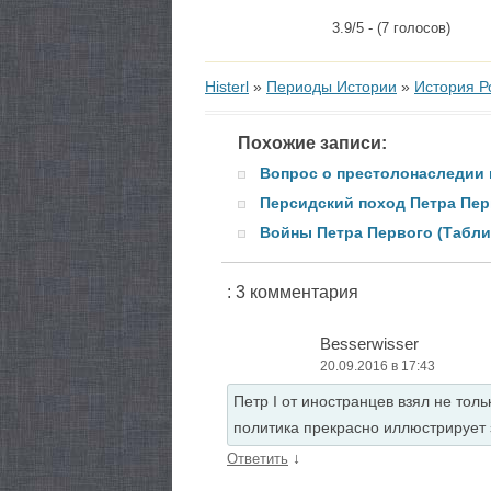
3.9/5 - (7 голосов)
Histerl
»
Периоды Истории
»
История Р
Похожие записи:
Вопрос о престолонаследии 
Персидский поход Петра Пер
Войны Петра Первого (Табли
: 3 комментария
Besserwisser
20.09.2016 в 17:43
Петр I от иностранцев взял не то
политика прекрасно иллюстрирует 
↓
Ответить