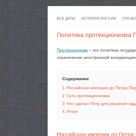
ВСЕ ДАТЫ
ИСТОРИЯ РОССИИ
ОТЕЧЕ
Политика протекционизма 
Протекционизм
– это политика государ
ограничение иностранной конкуренции
Содержание
1
Российская империя до Петра Пе
2
Суть протекционизма
3
Что сделал Петр для решения зад
4
Итоги
Российская империя до Петра