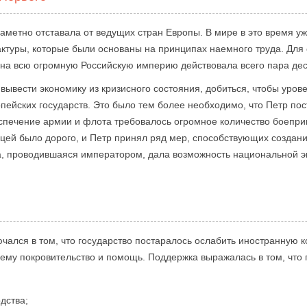
заметно отставала от ведущих стран Европы. В мире в это время у
туры, которые были основаны на принципах наемного труда. Для с
а на всю огромную Российскую империю действовала всего пара дес
вывести экономику из кризисного состояния, добиться, чтобы уров
пейских государств. Это было тем более необходимо, что Петр по
еспечение армии и флота требовалось огромное количество боеприп
ицей было дорого, и Петр принял ряд мер, способствующих создан
а, проводившаяся императором, дала возможность национальной э
ючался в том, что государство постаралось ослабить иностранную
му покровительство и помощь. Поддержка выражалась в том, что 
дства;