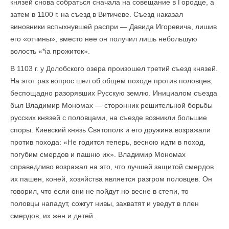
князей снова собраться сначала на совещание в Городце, а
затем в 1100 г. на съезд в Витичеве. Съезд наказал
виновники вспыхнувшей распри — Давида Игоревича, лишив
его «отчины», вместо нее он получил лишь небольшую
волость «*ia прожиток».
В 1103 г. у Долобского озера произошел третий съезд князей.
На этот раз вопрос шел об общем походе против половцев,
беспощадно разорявших Русскую землю. Инициалом съезда
был Владимир Мономах — сторонник решительной борьбы
русских князей с половцами, на съезде возникли большие
споры. Киевский князь Святополк и его дружина возражали
против похода: «Не годится теперь, весною идти в поход,
погубим смердов и пашню их». Владимир Мономах
справедливо возражал на это, что лучшей защитой смердов
их пашен, коней, хозяйства является разгром половцев. Он
говорил, что если они не пойдут но весне в степи, то
половцы нападут, сожгут нивы, захватят и уведут в плен
смердов, их жен и детей.