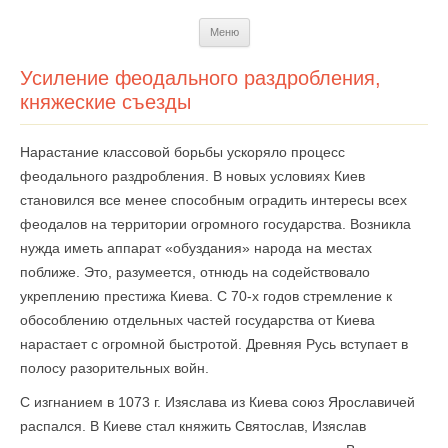
Перейти
Меню
к
содержимому
Усиление феодального раздробления,
княжеские съезды
Нарастание классовой борьбы ускоряло процесс
феодального раздробления. В новых условиях Киев
становился все менее способным оградить интересы всех
феодалов на территории огромного государства. Возникла
нужда иметь аппарат «обуздания» народа на местах
поближе. Это, разумеется, отнюдь на содействовало
укреплению престижа Киева. С 70-х годов стремление к
обособлению отдельных частей государства от Киева
нарастает с огромной быстротой. Древняя Русь вступает в
полосу разорительных войн.
С изгнанием в 1073 г. Изяслава из Киева союз Ярославичей
распался. В Киеве стал княжить Святослав, Изяслав