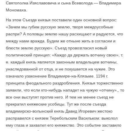
Святополка Изяславовича и сына Всеволода — Владимира
Мономаха.
На этом Съезде князья поставили один основной вопрос:
«Зачем мы губим русскую землю, творя меж­доусобные
распри? А половцы землю нашу расхи­щают и радуются, что
между нами вражда. Будем же отныне жить в согласии и
блюсти землю русскую». Съезд провозгласил новый
политический принцип: «Каждо да держать вотчину свою», т.
е. каждый князь является законным владельцем вотчины,
унаследованной от отца, и не покушается на чужие. Это
означало узаконение Владимире-на-Клязьме. 1194 г.
принципа феодального раздробления. Князья торже­ственно
заявили, что если кто-нибудь нападет на чужую «отчину»,, то
все они выступят против него. И тем не менее съезд не
прекратил княжеские усобицы. Тут же после съезда
владимирско-волынский князь Давид Игоревич жестоко
расправился с князем Теребольским Васильком: выколол
ему глаза и захватил его княжество. Это событие заставило