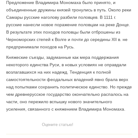
Предложение Владимира Мономаха было принято, и
объединенные дружины князей тронулись в путь. Около реки
Самары русские наголову разбили половцев. В 1111 г.
русские нанесли новое поражение половцам на реке Донце.
В результате этих походов половцы были отброшены из
Черноморских степей к Волге и почти до середины XII в. не
предпринимали походов на Русь.
Княжеские съезды, задуманные как мера поддержания
некоторого единства Руси, в новых условиях не оправдали
возлагавшихся на них надежд. Тенденция к полной
самостоятельности феодальных владений явно брала верх
над попытками сохранить политическое единство. Но прежде
чем древнерусское государство окончательно распалось на
части, оно пережило вспышку нового значительного
усиления, связанного с княжением Владимира Мономаха.
Оцените статью!