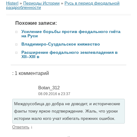
Histerl
»
Периоды Истории
»
Русь в период феодальной
раздробленности
Похожие записи:
Усиление борьбы против феодального гнёта
на Руси
Владимиро-Суздальское княжество
Расширение феодального землевладения в
ХII–ХIII в
: 1 комментарий
Botan_312
08.09.2016 в 23:37
Междоусобица до добра не доводит, и исторические
факты тому яркое подтверждение. Жаль, что уроки
истории мало кого учат избегать прежних ошибок.
↓
Ответить