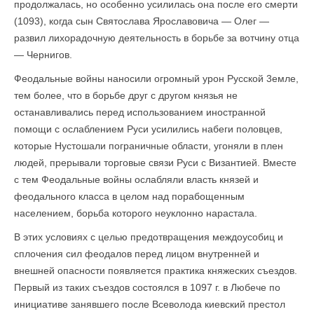
продолжалась, но особенно усилилась она после его смерти
(1093), когда сын Святослава Ярославовича — Олег —
развил лихорадочную деятельность в борьбе за вотчину отца
— Чернигов.
Феодальные войны наносили огромный урон Русской 3емле,
тем более, что в борьбе друг с другом князья не
останавливались перед использованием иностранной
помощи с ослаблением Руси усилились набеги половцев,
которые Нустошали пограничные области, угоняли в плен
людей, прерывали торговые связи Руси с Византией. Вместе
с тем Феодальные войны ослабляли власть князей и
феодального класса в целом над порабощенным
населением, борьба которого неуклонно нарастала.
В этих условиях с целью предотвращения междоусобиц и
сплочения сил феодалов перед лицом внутренней и
внешней опасности появляется практика княжеских съездов.
Первый из таких съездов состоялся в 1097 г. в Любече по
инициативе занявшего после Всеволода киевский престол