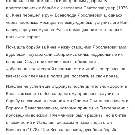
отправился за помощью к иностранным дворам. В
приготовлениях к борьбе с Изяславом Святослав умер (1076
г.), Киев перешел в руки Всеволода Ярославовича, однако
через несколько месяцев тот вынужден был уступить его Изя-
славу, вернувшемуся на Русь с помощью римского папы и
польского короля.
Пока шла борьба за Киев между старшими Ярославовичами,
в далекой Тмутаракани собирались силы, недовольные их
властью. Сюда приходили князья, обиженные,
«обделенные» киевской властью, с тем чтобы, опершись на
кавказские племена и половцев, постоять за свои права.
Изяслав не успел еще отдохнуть после длительной дороги в
Киев, как вместе с Всеволодом ему пришлось вступить в
борьбу со своими племянниками Олегом Святославовичем и
Борисом Вячеславовичем, которые пришли из Тмутаракани с
половецким войском. Племянники были разбиты, но в битве
с ними погиб и Изяслав. Киевским князем снова стал
Всеволод (1078). При Всеволоде междоусобная борьба