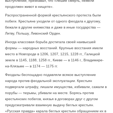
выступлений, признавал, что «лешие смерть, нежели
продолжен живот в нищете».
Распространенной формой крестьянского протеста были
побеги. Крестьяне уходили от одного феодала к другому,
бежали в другие княжества и даже в иные государства —
Литву, Польшу, Ливонский Орден.
Иногда классовая борьба достигала своей наивысшей
формы — народных восстаний. Крупные восстания имели
место в Новгороде в 1206, 1207, 1215, 1228 гг., Галицкой
земле в 1145, 1188, 1258 гг., Киеве — в 1146 г., Владимире-
на-Клязьме — в 1174 — 1175 гг.
Феодалы беспощадно подавляли всякое выступление
народа против феодальной эксплуатации. Крестьян
подвергали штрафу, лишали имущества, избивали, сажали в
порубы — тюрьмы, убивали на месте. Борясь против
крестьянских побегов, князья в договорах друг с другом
предусматривали взаимную выдачу беглых крестьян.
«Русская правда» карала беглых крестьян обращением их в