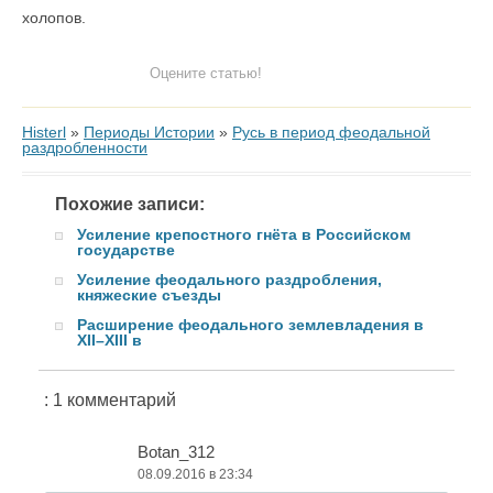
холопов.
Оцените статью!
Histerl
»
Периоды Истории
»
Русь в период феодальной
раздробленности
Похожие записи:
Усиление крепостного гнёта в Российском
государстве
Усиление феодального раздробления,
княжеские съезды
Расширение феодального землевладения в
ХII–ХIII в
: 1 комментарий
Botan_312
08.09.2016 в 23:34