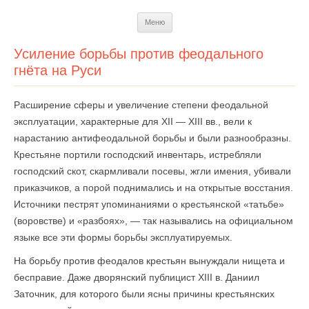
Перейти
Меню
к
содержимому
Усиление борьбы против феодального
гнёта на Руси
Расширение сферы и увеличение степени феодальной
эксплуатации, характерные для XII — XIII вв., вели к
нарастанию антифеодальной борьбы и были разнообразны.
Крестьяне портили господский инвентарь, истребляли
господский скот, скармливали посевы, жгли имения, убивали
приказчиков, а порой поднимались и на открытые восстания.
Источники пестрят упоминаниями о крестьянской «татьбе»
(воровстве) и «разбоях», — так назывались на официальном
языке все эти формы борьбы эксплуатируемых.
На борьбу против феодалов крестьян вынуждали нищета и
бесправие. Даже дворянский публицист XIII в. Даниил
Заточник, для которого были ясны причины крестьянских