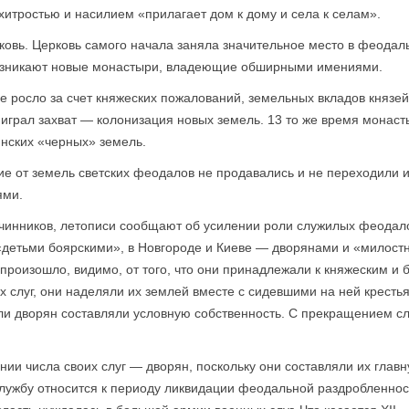
 хитростью и насилием «прилагает дом к дому и села к селам».
ковь. Церковь самого начала заняла значительное место в феодал
. возникают новые монастыри, владеющие обширными имениями.
росло за счет княжеских пожалований, земельных вкладов князей,
играл захват — колонизация новых земель. 13 то же время монасты
янских «черных» земель.
е от земель светских феодалов не продавались и не переходили из
ями.
инников, летописи сообщают об усилении роли служилых феодало
детьми боярскими», в Новгороде и Киеве — дворянами и «милост
роизошло, видимо, от того, что они принадлежали к княжеским и 
х слуг, они наделяли их землей вместе с сидевшими на ней кресть
и дворян составляли условную собственность. С прекращением с
ии числа своих слуг — дворян, поскольку они составляли их глав
лужбу относится к периоду ликвидации феодальной раздробленност