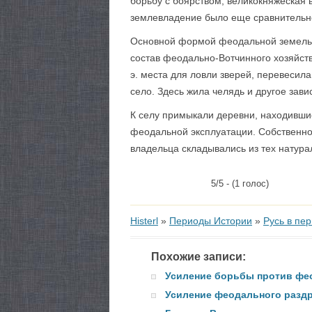
борьбу с боярством, великокняжеская в
землевладение было еще сравнительн
Основной формой феодальной земельно
состав феодально-Вотчинного хозяйств
э. места для ловли зверей, перевесил
село. Здесь жила челядь и другое зав
К селу примыкали деревни, находивши
феодальной эксплуатации. Собственно
владельца складывались из тех натура
5/5 - (1 голос)
Histerl
»
Периоды Истории
»
Русь в пе
Похожие записи:
Усиление борьбы против фео
Усиление феодального раздр