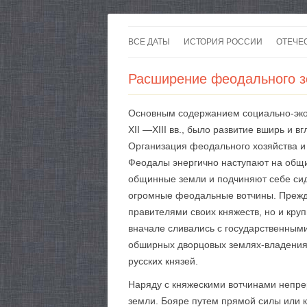
ВСЕ ДАТЫ
ИСТОРИЯ РОССИИ
ОТЕЧЕ
Расширение феодального зе
Основным содержанием социально-экон
XII —XIII вв., было развитие вширь и
Организация феодального хозяйства и 
Феодалы энергично наступают на общи
общинные земли и подчиняют себе сид
огромные феодальные вотчины. Прежде
правителями своих княжеств, но и кр
вначале сливались с государственным
обширных дворцовых землях-владениях
русских князей.
Наряду с княжескими вотчинами непр
земли. Бояре путем прямой силы или к