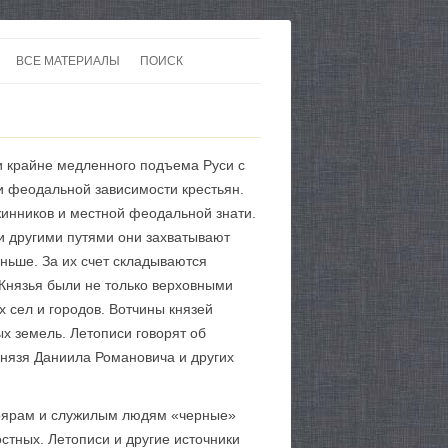
ВСЕ МАТЕРИАЛЫ
ПОИСК
 В 20-30 ГОДЫ ХХ ВЕКА
ЛИТЕРАТУРА
 ДО ВТОРОЙ МИРОВОЙ
ЕВРОПА
и крайне медленного подъема Руси с
НЫ
КАРТЫ
и феодальной зависимости крестьян.
жинников и местной феодальной знати.
и другими путями они захватывают
ньше. За их счет складываются
Князья были не только верховными
 сел и городов. Вотчины князей
х земель. Летописи говорят об
князя Даниила Романовича и других
боярам и служилым людям «черные»
стных. Летописи и другие источники