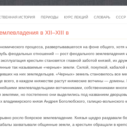
Перейти
к
СТВЕННАЯ ИСТОРИЯ
ПЕРИОДЫ
КУРС ЛЕКЦИЙ
СЛОВАРЬ
СССР
содержимому
СССР
млевладения в ХII–ХIII в
СССР
омического про­цесса, развертывавшегося на фоне общего, хотя 
ВОЙ
 вглубь феодальных отношений — рост феодального землевладения 
эксплуатация крестьян становятся главной заботой князей, их дру
нные так называемые «черные» земли. Силой, покупкой, кабалой 
евших на них земледельцев. «Черных» земель становилось все ме
 всего, в каждом княжестве растут княжеские вотчины — домены. 
упнейшими землевладельцами-вотчинниками, собственниками многих
и землями, но постепенно они выделились под названием дворцовы
 владимирского князя Андрея Боголюбского, галицко-волынского 
ерывно росло боярское землевладение. Князья щедро раздавали 
абалы захватывали общинные земли, а крестьян обращали в крепо