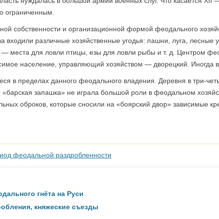
ласть нуждалась в большой армии военных слуг. Что касается XII — X
о ограниченным.
й собственности и организационной формой феодального хозяйства
а входили различные хозяйственные угодья: пашни, луга, лесные у
а — места для ловли птицы, езы для ловли рыбы и т. д. Центром ф
исимое население, управляющий хозяйством — дворецкий. Иногда в
еся в пределах данного феодального владения. Деревня в три-че
 «барская запашка» не играла большой роли в феодальном хозяйс
льных оброков, которые сносили на «боярский двор» зависимые кр
риод феодальной раздробленности
дального гнёта на Руси
обления, княжеские съезды