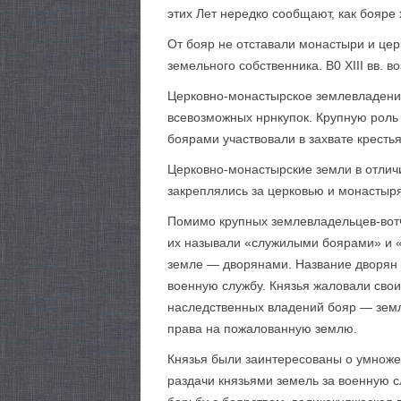
этих Лет нередко сообщают, как бояре
От бояр не отставали монастыри и цер
земельного собственника. В0 XIII вв
Церковно-монастырское землевладение 
всевозможных нрнкупок. Крупную роль 
боярами участвовали в захвате кресть
Церковно-монастырские земли в отличи
закреплялись за церковью и монастыр
Помимо крупных землевладельцев-вотч
их называли «служилыми боярами» и «
земле — дворянами. Название дворян п
военную службу. Князья жаловали свои
наследственных владений бояр — земл
права на пожалованную землю.
Князья были заинтересованы о умножен
раздачи князьями земель за военную с