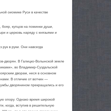
ьной оиомике Руси в качестве
 бояр, купцов на поминки души,
ри и церковь наряду с князьями и
 рук в руки. Они навсегда
в-дворян. В Галицко-Волынской земле
никами», во Владимир-Суздальской
боярским дворам, неся в основном
янами. В отличие от вотчин —
лужбы дворянином прекращались и его
ную опору. Однако время широкой
и, когда, вступив в решительную