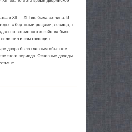
III вв., то в это время дворянское
 в XII — XIII вв. была вотчина. В
годья с бортными рощами, ловища, т.
еодально-вотчинного хозяйства было
 селе жил и сам господин.
тыре двора была главным объектом
тве этого периода. Основные доходы
естьяне.