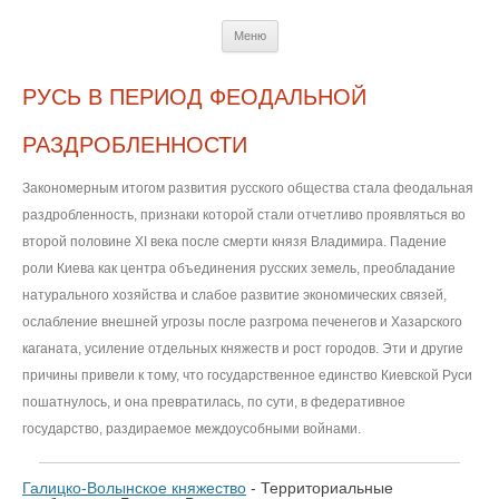
Перейти
Меню
к
содержимому
РУСЬ В ПЕРИОД ФЕОДАЛЬНОЙ
РАЗДРОБЛЕННОСТИ
Закономерным итогом развития русского общества стала феодальная
раздробленность, признаки которой стали отчетливо проявляться во
второй половине XI века после смерти князя Владимира. Падение
роли Киева как центра объединения русских земель, преобладание
натурального хозяйства и слабое развитие экономических связей,
ослабление внешней угрозы после разгрома печенегов и Хазарского
каганата, усиление отдельных княжеств и рост городов. Эти и другие
причины привели к тому, что государственное единство Киевской Руси
пошатнулось, и она превратилась, по сути, в федеративное
государство, раздираемое междоусобными войнами.
Галицко-Волынское княжество
- Территориальные