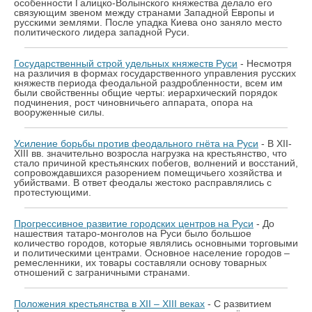
особенности Галицко-Волынского княжества делало его
связующим звеном между странами Западной Европы и
русскими землями. После упадка Киева оно заняло место
политического лидера западной Руси.
Государственный строй удельных княжеств Руси
- Несмотря
на различия в формах государственного управления русских
княжеств периода феодальной раздробленности, всем им
были свойственны общие черты: иерархический порядок
подчинения, рост чиновничьего аппарата, опора на
вооруженные силы.
Усиление борьбы против феодального гнёта на Руси
- В XII-
XIII вв. значительно возросла нагрузка на крестьянство, что
стало причиной крестьянских побегов, волнений и восстаний,
сопровождавшихся разорением помещичьего хозяйства и
убийствами. В ответ феодалы жестоко расправлялись с
протестующими.
Прогрессивное развитие городских центров на Руси
- До
нашествия татаро-монголов на Руси было большое
количество городов, которые являлись основными торговыми
и политическими центрами. Основное население городов –
ремесленники, их товары составляли основу товарных
отношений с заграничными странами.
Положения крестьянства в XII – XIII веках
- С развитием