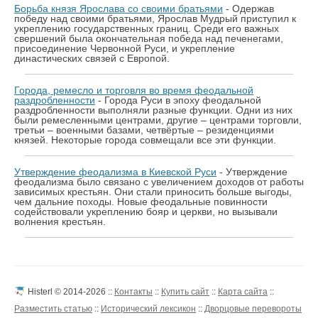
Борьба князя Ярослава со своими братьями
- Одержав
победу над своими братьями, Ярослав Мудрый приступил к
укреплению государственных границ. Среди его важных
свершений была окончательная победа над печенегами,
присоединение Червонной Руси, и укрепление
династических связей с Европой.
Города, ремесло и торговля во время феодальной
раздробленности
- Города Руси в эпоху феодальной
раздробленности выполняли разные функции. Одни из них
были ремесленными центрами, другие – центрами торговли,
третьи – военными базами, четвёртые – резиденциями
князей. Некоторые города совмещали все эти функции.
Утверждение феодализма в Киевской Руси
- Утверждение
феодализма было связано с увеличением доходов от работы
зависимых крестьян. Они стали приносить больше выгоды,
чем дальние походы. Новые феодальные повинности
содействовали укреплению бояр и церкви, но вызывали
волнения крестьян.
Histerl © 2014-2026 ::
Контакты
::
Купить сайт
::
Карта сайта
::
Разместить статью
::
Исторический лексикон
::
Дворцовые перевороты