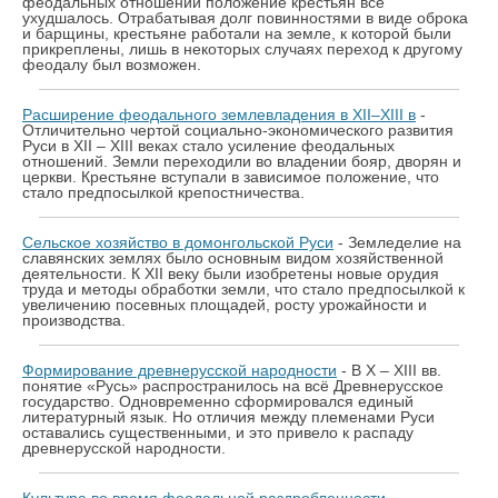
феодальных отношений положение крестьян всё
ухудшалось. Отрабатывая долг повинностями в виде оброка
и барщины, крестьяне работали на земле, к которой были
прикреплены, лишь в некоторых случаях переход к другому
феодалу был возможен.
Расширение феодального землевладения в ХII–ХIII в
-
Отличительно чертой социально-экономического развития
Руси в XII – XIII веках стало усиление феодальных
отношений. Земли переходили во владении бояр, дворян и
церкви. Крестьяне вступали в зависимое положение, что
стало предпосылкой крепостничества.
Сельское хозяйство в домонгольской Руси
- Земледелие на
славянских землях было основным видом хозяйственной
деятельности. К XII веку были изобретены новые орудия
труда и методы обработки земли, что стало предпосылкой к
увеличению посевных площадей, росту урожайности и
производства.
Формирование древнерусской народности
- В Х – ХIII вв.
понятие «Русь» распространилось на всё Древнерусское
государство. Одновременно сформировался единый
литературный язык. Но отличия между племенами Руси
оставались существенными, и это привело к распаду
древнерусской народности.