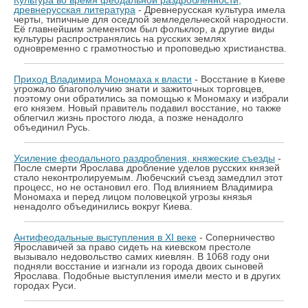
Культура во время феодальной раздробленности,
древнерусская литература
- Древнерусская культура имела
черты, типичные для оседлой земледельческой народности.
Её главнейшим элементом был фольклор, а другие виды
культуры распространялись на русских землях
одновременно с грамотностью и проповедью христианства.
Приход Владимира Мономаха к власти
- Восстание в Киеве
угрожало благополучию знати и зажиточных торговцев,
поэтому они обратились за помощью к Мономаху и избрали
его князем. Новый правитель подавил восстание, но также
облегчил жизнь простого люда, а позже ненадолго
объединил Русь.
Усиление феодального раздробления, княжеские съезды
-
После смерти Ярослава дробление уделов русских князей
стало неконтролируемым. Любечский съезд замедлил этот
процесс, но не остановил его. Под влиянием Владимира
Мономаха и перед лицом половецкой угрозы князья
ненадолго объединились вокруг Киева.
Антифеодальные выступления в ХI веке
- Соперничество
Ярославичей за право сидеть на киевском престоле
вызывало недовольство самих киевлян. В 1068 году они
подняли восстание и изгнали из города двоих сыновей
Ярослава. Подобные выступления имели место и в других
городах Руси.