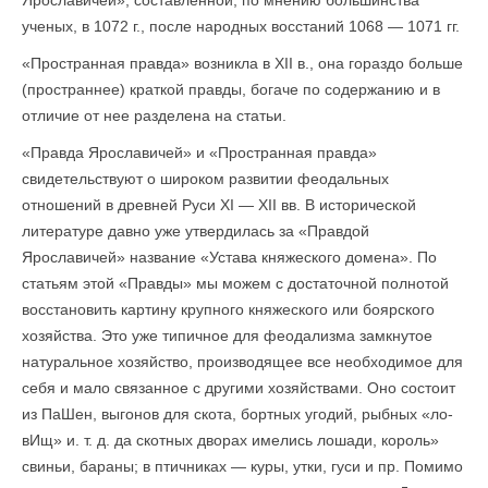
Ярославичей», составленной, по мнению большин­ства
ученых, в 1072 г., после народных восстаний 1068 — 1071 гг.
«Пространная правда» возникла в XII в., она гораздо больше
(пространнее) краткой правды, богаче по содержанию и в
отличие от нее разделена на статьи.
«Правда Ярославичей» и «Пространная правда»
свидетельствуют о широком развитии феодальных
отношений в древней Руси XI — XII вв. В исторической
литературе давно уже утвердилась за «Правдой
Ярославичей» название «Устава княжеского домена». По
статьям этой «Правды» мы можем с достаточной полнотой
восстановить картину крупного княжеского или боярского
хозяйства. Это уже типичное для феодализма замкнутое
натуральное хозяйство, производящее все необходимое для
себя и мало связанное с другими хозяйствами. Оно состоит
из ПаШен, выгонов для скота, бортных угодий, рыбных «ло-
вИщ» и. т. д. да скотных дворах имелись лошади, король»
свиньи, бараны; в птичниках — куры, утки, гуси и пр. Помимо