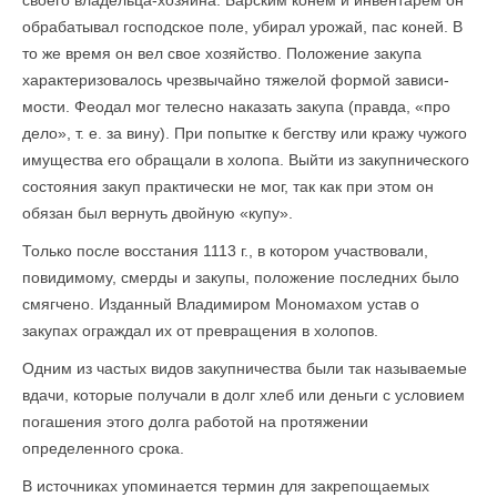
своего владельца-хозяина. Барским конем и инвентарем он
обрабатывал господское поле, убирал урожай, пас коней. В
то же время он вел свое хозяйство. Положение закупа
характеризовалось чрезвычайно тяжелой формой зависи­
мости. Феодал мог телесно наказать закупа (правда, «про
дело», т. е. за вину). При попытке к бегству или кражу чужого
имущества его обращали в холопа. Выйти из закупнического
состояния закуп практически не мог, так как при этом он
обязан был вернуть двойную «купу».
Только после восстания 1113 г., в котором участвовали,
повидимому, смерды и закупы, положение последних было
смягчено. Изданный Владимиром Мономахом устав о
закупах ограждал их от превращения в холопов.
Одним из частых видов закупничества были так называемые
вдачи, которые получали в долг хлеб или деньги с условием
погашения этого долга работой на протяжении
определенного срока.
В источниках упоминается термин для закрепощаемых