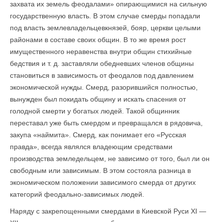
захвата их земель феодалами» опирающимися на сильную
государственную власть. В этом случае смерды попадали
под власть землевладельцев­князей, бояр, церкви целыми
районами в составе своих общин. В то же время рост
имущественного неравенства внутри общин стихийные
бедствия и т. д. заставляли обедневших членов общины
становиться в зависимость от феодалов под давлением
экономической нужды. Смерд, разорившийся полностью,
вынужден был покидать общину и искать спасения от
голодной смерти у богатых людей. Такой общинник
переставал уже быть смердом и превращался в рядовича,
закупа «наймита». Смерд, как понимает его «Русская
правда», всегда являлся владеющим средствами
производства земледельцем, не зависимо от того, был ли он
свободным или зависимым. В этом состояла разница в
экономическом положении зависимого смерда от других
категорий феодально-зависимых людей.
Наряду с закрепощенными смердами в Киевской Руси XI —