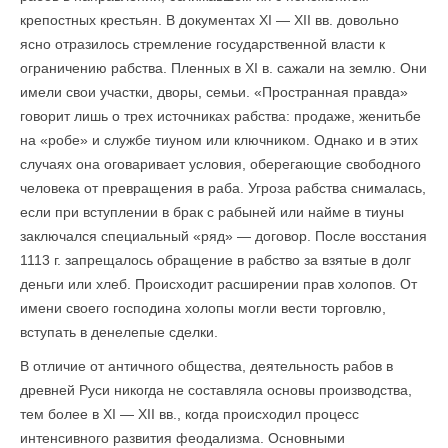
крепостных крестьян. В документах XI — XII вв. довольно
ясно отразилось стремление государственной власти к
ограничению рабства. Пленных в XI в. сажали на землю. Они
имели свои участки, дворы, семьи. «Пространная правда»
говорит лишь о трех источниках рабства: продаже, женитьбе
на «робе» и службе тиуном или ключником. Однако и в этих
случаях она оговаривает условия, оберегающие свободного
человека от превращения в раба. Угроза рабства снималась,
если при вступлении в брак с рабыней или найме в тиуны
заключался специальный «ряд» — договор. После восстания
1113 г. запрещалось обращение в рабство за взятые в долг
деньги или хлеб. Происходит расширении прав холопов. От
имени своего господина холопы могли вести торговлю,
вступать в денелепые сделки.
В отличие от античного общества, деятельность рабов в
древней Руси никогда не составляла основы производства,
тем более в XI — XII вв., когда происходил процесс
интенсивного развития феодализма. Основными