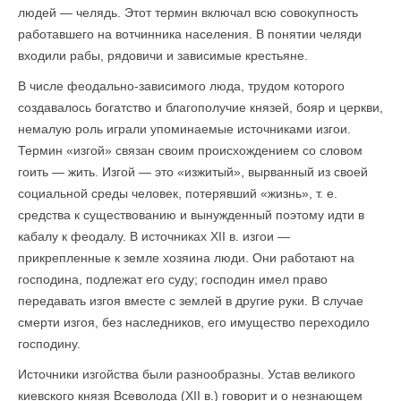
людей — челядь. Этот термин включал всю совокупность
работавшего на вотчинника населения. В понятии челяди
входили рабы, рядовичи и зависимые крестьяне.
В числе феодально-зависимого люда, трудом которого
создавалось богатство и благополучие князей, бояр и церкви,
немалую роль играли упоминаемые источниками изгои.
Термин «изгой» связан своим происхождением со словом
гоить — жить. Изгой — это «изжитый», вырванный из своей
социальной среды человек, потерявший «жизнь», т. е.
средства к существованию и вынужденный поэтому идти в
кабалу к феодалу. В источниках XII в. изгои —
прикрепленные к земле хозяина люди. Они работают на
господина, подлежат его суду; господин имел право
передавать изгоя вместе с землей в другие руки. В случае
смерти изгоя, без наследников, его имущество переходило
господину.
Источники изгойства были разнообразны. Устав великого
киевского князя Всеволода (XII в.) говорит и о незнающем