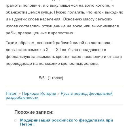
грамоты поповиче, и о выкупившемся на волю холопе, и
обанкротившемся купце. Нужно полагать, что изгои выходило
и из других слоев населения. Основную массу сельских
изгоев составляли отпущенные на волю или выкупившиеся
рабы, превращенные в крепостных.
Таким образом, основной рабочей силой на частновла­
дельческих землях в XI — XII вв. было попадавшее в
феодальную зависимость крестьянское население и отчасти
переводимые на положение крепостных холопы.
5/5 - (1 голос)
Histerl
»
Периоды Истории
»
Русь в период феодальной
раздробленности
Похожие записи:
Модернизация российского феодализма при
Петре I