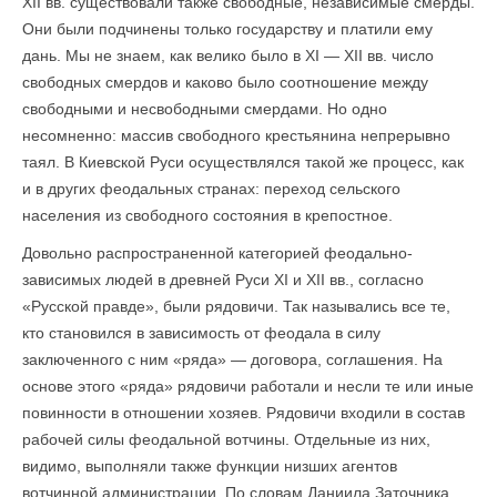
XII вв. существовали также свободные, независимые смерды.
Они были подчинены только государству и платили ему
дань. Мы не знаем, как велико было в XI — XII вв. число
свободных смердов и каково было соотношение между
свободными и несвободными смердами. Но одно
несомненно: массив свободного крестьянина непрерывно
таял. В Киевской Руси осуществлялся такой же процесс, как
и в других феодальных странах: переход сельского
населения из свободного состояния в крепостное.
Довольно распространенной категорией феодально-
зависимых людей в древней Руси XI и XII вв., согласно
«Русской правде», были рядовичи. Так назывались все те,
кто становился в зависимость от феодала в силу
заключенного с ним «ряда» — договора, соглашения. На
основе этого «ряда» рядовичи работали и несли те или иные
повинности в отношении хозяев. Рядовичи входили в состав
рабочей силы феодальной вотчины. Отдельные из них,
видимо, выполняли также функции низших агентов
вотчинной администрации. По словам Даниила Заточника,