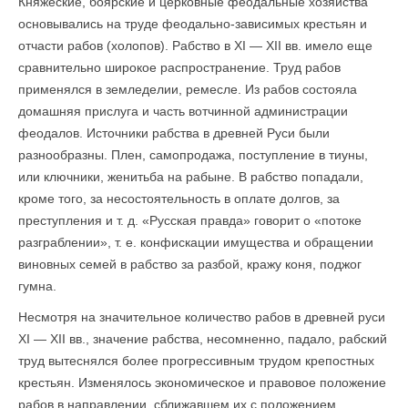
Княжеские, боярские и церковные феодальные хозяйства
основывались на труде феодально-зависимых крестьян и
отчасти рабов (холопов). Рабство в XI — XII вв. имело еще
сравнительно широкое распространение. Труд рабов
применялся в земледелии, ремесле. Из рабов состояла
домашняя прислуга и часть вотчинной администрации
феодалов. Источники рабства в древней Руси были
разнообразны. Плен, самопродажа, поступление в тиуны,
или ключники, женитьба на рабыне. В рабство попадали,
кроме того, за несостоятельность в оплате долгов, за
преступления и т. д. «Русская правда» говорит о «потоке
разграблении», т. е. конфискации имущества и обращении
виновных семей в рабство за разбой, кражу коня, поджог
гумна.
Несмотря на значительное количество рабов в древней руси
XI — XII вв., значение рабства, несомненно, падало, рабский
труд вытеснялся более прогрессивным трудом крепостных
крестьян. Изменялось экономическое и правовое положение
рабов в направлении, сближавшем их с положением