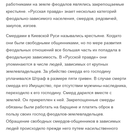
работниками на земле феодалов являлись закрепощаемые
крестьяне. «Русская правда» знает несколько категорий
феодально-зависимого населения, смердов, рядовичей,
закупов, изгоев.
Смердами в Киевской Руси назывались крестьяне. Когдато
они были свободными общинниками, но по мере развития
феодальных отношений все большая часть их попадала в
феодальную зависимость. В «Русской правде» они
упоминаются в числе людей, зависимых от крупных
землевладельцев. За убийство смерда его господину
уплачивался Штраф в размере пяти гривен. В случае смерти
смерда его Имущество, при отсутствии мужчины-наследника,
переходило к его господину. Смерд дарился вместе с
землей. Он прикреплен к ней. Закрепощенные смерды
обязаны были работать на барщине и платить оброк в
пользу своих господ феодалов-землевладельцев.
Обращение свободных смердов-общинников в зависимых
людей происходило прежде него путем насильственного