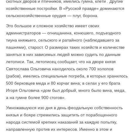
скотных дворов и птичников, имелись гумна, клети . Другие
хозяйственные постройки. В «Русской правде» доминаются
сельскохозяйственные орудия — плуг, борона.
Это большое и сложное хозяйство имеет своих
администраторов — огнищанина, конюшего, подъездного
тиуна княжьего, сельского и ратайного (наблюдавшего за
пашнями), старост. О размерах таких хозяйств и количестве
занятых в них зависимых людей можно судить по данным
летописи. Так, летописец сообщает, что на дворе князя
Святослава Ольговича находилось около 700 холопов
(рабов), имелись специальные погреба, в которых хранилось
500 берковцев меда и 80 корчаг вина; в селах у его брата
Игоря Ольговича «дом был добрый, много было вина, меда,
а на гумне более 900 стогов».
Умножавшуюся изо дня в день феодальную собственность
князья и бояре стремились защитить от порабощенного
народа системой крепких наказаний за каждую попытку,
направленную против их интересов. Именно в этом и