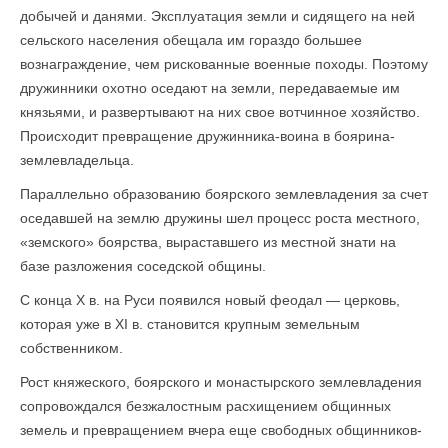
добычей и данями. Эксплуатация земли и сидящего на ней
сельского населения обещала им гораздо большее
вознаграждение, чем риско­ванные военные походы. Поэтому
дружинники охотно оседают на земли, передаваемые им
князьями, и развертывают на них свое вотчинное хозяйство.
Происходит превращение дружинника-воина в боярина-
землевладельца.
Параллельно образованию боярского землевладения за счет
оседавшей на землю дружины шел процесс роста местного,
«земского» боярства, выраставшего из местной знати на
базе разложения соседской общины.
С конца X в. на Руси появился новый феодал — церковь,
которая уже в XI в. становится крупным земельным
собственником.
Рост княжеского, боярского и монастырского землевладения
сопровождался безжалостным расхищением общинных
земель и превращением вчера еще свободных общинников-