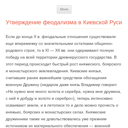
Перейти
Меню
к
содержимому
Утверждение феодализма в Киевской Руси
Если до конца X в. феодальные отношения существовали
еще вперемежку со значительными остатками общинно-
родового строя, то в XI — XII вв. они одерживают полную
победу на всей территории древнерусского государства. В
этот период происходит быстрый рост княжеского, боярского
и монастырского землевладения. Киевские князья,
считавшие ранее важнейшим средством обогащения
военную Дружину (недаром даже князь Владимир говорил:
«Не нужно мне много золота и серебра, нужна мне дружина,
с ней я добуду и золото и серебро»), теперь интенсивно
осваивают земли, и в летописи то и дело можно прочесть о
княжьих, боярских и монастырских селах. Княжеские
дружинники также не довольствовались уже прежним
источником их материального обеспечения — военной