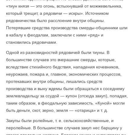
«тиун князя — это огонь, вспыхнувший от можжевельника,
который трещит, а рядовичи — искры». Источником
рядовничества было расслоение внутри общины.
Потерявшие средства производства смерды-общинники шли
в кабалу к феодалам, заключали с ними «ряд» и
становились рядовичами.
Одной из разновидностей рядовичей были тиуны. В
большинстве случаев это вчерашние смерды, которые,
вследствие стихийного бедствия, нападения кочевников,
неурожаев, пожара и, главное, экономических процессов,
протекавших внутри общины, лишались средств
производства и выну ждемы были обращаться к соседнему
землевладельцу за ссудой — купон (отсюда закуп), попадая,
таким образом, в феодальную зависимость. «Куной» могли
быть деньги, скот, зерно, земля — «отарица» и т. д.
Закупы были ролейные, т. е. сельскохозяйственные, и
перолейные. В большинстве случаев закуп нес барщину у