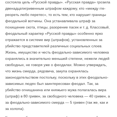
состояла цель «Русской правды». «Русская правда» грозила
двенадцатигривенным штрафом каждому, кто «между гге-
реореть любо перетес», то есть тем, кто нарушит грани­цы
феодальной вотчины. Она устанавливала штраф за
похищение скота, птицы, разорение пасек и т. д. Классовый,
феодальный характер «Русской правды» особенно ярко
отражается в системе вир (штрафов), установленных за
убийство представителей различных социальных слоев.
Жизнь, имущество и честь феодально-зависимого человека
охранялись в значительно меньшей степени, нежели людей
свободных, не говоря уже о феодалах. Можно утверждать,
что жизнь смерда, рядовича, закупа охранялась
законодательством постольку, поскольку в этих феодально-
зависимых людях был заинтересован феодал. Так, за
убийство огнищанина или княжьего мужа полагалась вира
(штраф) в 80 гривен, за свободного человека — 40 гривен, а
за феодально-зависимого смерда — 5 гривен (так же, как и
за холопа).