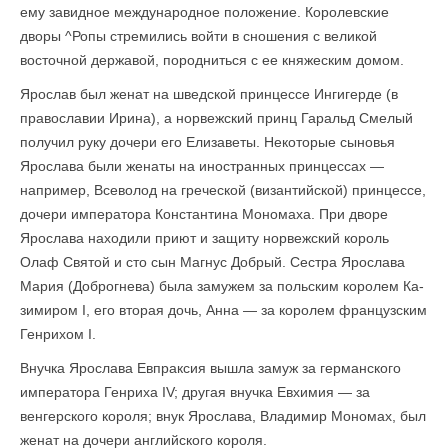
ему завидное международное положение. Королевские
дворы ^Ропы стремились войти в сношения с великой
восточной державой, породниться с ее княжеским домом.
Ярослав был женат на шведской принцессе Ингигерде (в
православии Ирина), а норвежский принц Гаральд Смелый
получил руку дочери его Елизаветы. Некоторые сыновья
Ярослава были женаты на иностранных принцессах —
например, Всеволод на греческой (византийской) принцессе,
дочери императора Константина Мономаха. При дворе
Ярослава находили приют и защиту норвежский король
Олаф Святой и сто сын Магнус Добрый. Сестра Ярослава
Мария (Доброгнева) была замужем за польским королем Ка­
зимиром I, его вторая дочь, Анна — за королем французским
Генрихом I.
Внучка Ярослава Евпраксия вышла замуж за германского
императора Генриха IV; другая внучка Евхимия — за
венгерского короля; внук Ярослава, Владимир Мономах, был
женат на дочери английского короля.