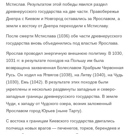
Мстислав. Результатом этой победы явился раздел
древнерусского государства на две части. Правобережье
Днепра с Киевом и Новгород оставались за Ярославом, а
земли к востоку от Днепра переходили к Мстиславу.
После смерти Мстислава (1036) обе части древнерусского
государства вновь объединились под властью Ярослава.
Ярослав проводил энергичную внешнюю политику. В 1030,
1031 гг. в результате походов на Польшу им была
возвращена захваченная Болеславом Храбрым Червонная
Русь. Он ходил на Ятвягов (1038), на Литву (1040), на Чудь
(1030), Емь (1042). В результате этих походов были
укреплены и несколько раздвинуты западные и северо-
западные границы древнерусского государства. В земле
Чуди, к западу от Чудского озера, возник заложенный
Ярославом город Юрьев (ныне Тарту).
С востока к границам Киевского государства двигались
полчища новых врагов — печенегов, торков, берендеев и