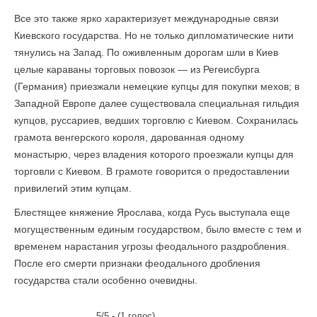
Все это также ярко характеризует международные связи
Киевского государства. Но не только дипломатические нити
тянулись на Запад. По оживленным дорогам шли в Киев
целые караваны торговых повозок — из Регеисбурга
(Германия) приезжали немецкие купцы для покупки мехов; в
Западной Европе далее существовала специальная гильдия
купцов, руссариев, ведших торговлю с Киевом. Сохранилась
грамота венгерского короля, дарованная одному
монастырю, через владения которого проезжали купцы для
торговли с Киевом. В грамоте говорится о предоставлении
привилегий этим купцам.
Блестящее княжение Ярослава, когда Русь выступала еще
могущественным единым государством, было вместе с тем и
временем нарастания угрозы феодального раздробления.
После его смерти признаки феодального дробления
государства стали особенно очевидны.
5/5 - (1 голос)