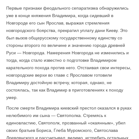
Первые признаки феодального сепаратизма обнаружились
уже в конце княжения Владимира, когда сидевший в
Новгороде его сын Ярослав, выражая стремления
новгородского боярства, прекратил уплату дани Киеву. Это
был вызов общерусскому государственному единству со
стороны второго по величине и значению города древней
Руси — Новгорода. Намерения Новгорода не изменились и
тогда, когда стало известно о подготовке Владимиром
карательного похода против него. Отстаивая свои интересы,
новгородские верхи во главе с Ярославом готовили
Владимиру достойную встречу, которая, однако, не
состоялась, так как Владимир в приготовлениях к походу
умер.
После смерти Владимира киевский престол оказался в руках
нелюбимого им сына — Святополка. Стремясь к
единовластию, Святополк, прозванный «окаянным», убил
своих братьев Бориса, Глеба Муромского, Святослава
Древлянского и рассчитывал, видимо, истребить остальных.