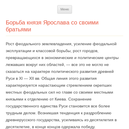
Перейти
Меню
к
содержимому
Борьба князя Ярослава со своими
братьями
Рост феодального землевладения, усиление феодальной
эксплуатации и классовой борьбы, рост городов,
превращающихся в экономические и политические центры
лежавших вокруг них областей, — все это не могло не
сказаться на характере политического развития древней
Руси в XI — XII вв. Общая линия этого развития
характеризуется нарастающим стремлением окрепших
местных феодальных сил но главе со своими местными
князьями к отделению от Киева. Сохранение
государственного единства Руси становится все более
трудным делом. Возникшая тенденция к раздроблению
древнерусского государства, усиливаясь из десятилетия в
десятилетие, в конце концов одержала победу.