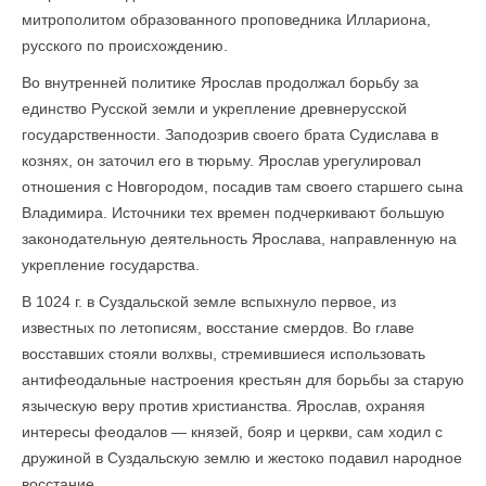
митрополитом образованного проповедника Иллариона,
русского по происхождению.
Во внутренней политике Ярослав продолжал борьбу за
единство Русской земли и укрепление древнерусской
государственности. Заподозрив своего брата Судислава в
кознях, он заточил его в тюрьму. Ярослав урегулировал
отношения с Новгородом, посадив там своего старшего сына
Владимира. Источники тех времен подчеркивают большую
законодательную деятельность Ярослава, направленную на
укрепление государства.
В 1024 г. в Суздальской земле вспыхнуло первое, из
известных по летописям, восстание смердов. Во главе
восставших стояли волхвы, стремившиеся использовать
антифеодальные настроения крестьян для борьбы за старую
языческую веру против христианства. Ярослав, охраняя
интересы феодалов — князей, бояр и церкви, сам ходил с
дружиной в Суздальскую землю и жестоко подавил народное
восстание.