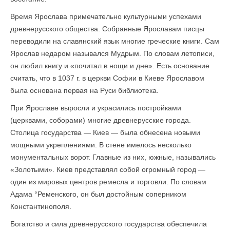
Время Ярослава примечательно культурными успехами
древнерусского общества. Собранные Ярославам писцы
переводили на славянский язык многие греческие книги. Сам
Ярослав недаром назывался Мудрым. По словам летописи,
он любил книгу и «почитал в нощи и дне». Есть основа­ние
считать, что в 1037 г. в церкви Софии в Киеве Ярославом
была основана первая на Руси библиотека.
При Ярославе выросли и украсились постройками
(церквами, соборами) многие древнерусские города.
Столица государства — Киев — была обнесена новыми
мощными укреплениями. В стене имелось несколько
монументальных ворот. Главные из них, южные, назывались
«Золотыми». Киев представлял собой огромный город —
один из мировых центров ремесла и торговли. По словам
Адама °Ременского, он был достойным соперником
Константинополя.
Богатство и сила древнерусского государства обеспечила