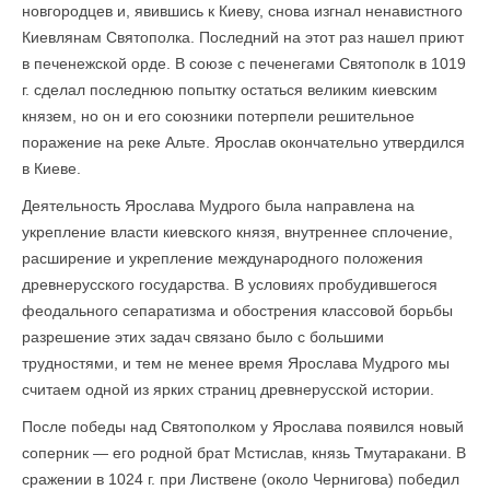
новгородцев и, явившись к Киеву, снова изгнал ненавистного
Киевлянам Святополка. Последний на этот раз нашел приют
в печенежской орде. В союзе с печенегами Святополк в 1019
г. сделал последнюю попытку остаться великим киевским
князем, но он и его союзники потерпели решительное
поражение на реке Альте. Ярослав окончательно утвердился
в Киеве.
Деятельность Ярослава Мудрого была направлена на
укрепление власти киевского князя, внутреннее сплочение,
расширение и укрепление международного положения
древнерусского государства. В условиях пробудившегося
феодального сепаратизма и обострения классовой борьбы
разрешение этих задач связано было с большими
трудностями, и тем не менее время Ярослава Мудрого мы
считаем одной из ярких страниц древнерусской истории.
После победы над Святополком у Ярослава появился новый
соперник — его родной брат Мстислав, князь Тму­таракани. В
сражении в 1024 г. при Листвене (около Чернигова) победил