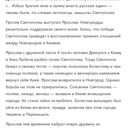
«…Избыо братию мою и приму власть русскую един» —
таковы были, по словам летописца, замыслы Святополка.
Против Святополка выступил Ярослав. Новгородцы
решительно поддержали своего князя, боясь, что победа
Святополка приведет к восстановлению прежних отношений
между Новгородом и Киевом.
Ярослав с дружиной около 4 тысяч человек Двинулся к Киеву
и близ Любеча разбил полки Святополка. Тогда Святополк
бежал к своему тестю — королю польскому Болеславу и при
помощи поляков, а также немецких и венгерских наемников
вернул себе Киев. Ярослав возвратился в Новгород. Однако
борьба на этом не прекратилась. Союзники Святополка —
поляки, немцы, венгры — вызвали в Киеве возмущение
народа. Их стали тайно истреблять. Болеслав вынужден был
уйти из Киева восвояси, правда, захватив при этом города
Червень и Перемышль.
Ярослав тем временем набрал новую дружину из