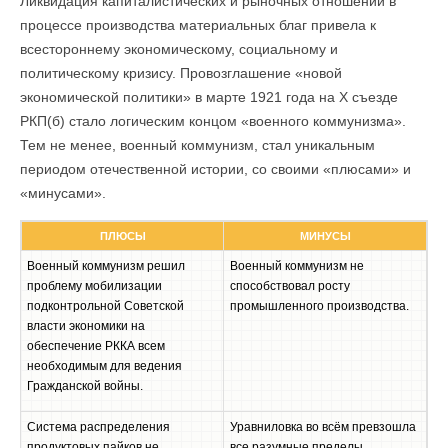
Ликвидация капиталистических и рыночных отношений в
процессе производства материальных благ привела к
всестороннему экономическому, социальному и
политическому кризису. Провозглашение «новой
экономической политики» в марте 1921 года на X съезде
РКП(б) стало логическим концом «военного коммунизма».
Тем не менее, военный коммунизм, стал уникальным
периодом отечественной истории, со своими «плюсами» и
«минусами».
ПЛЮСЫ
МИНУСЫ
Военный коммунизм решил
Военный коммунизм не
проблему мобилизации
способствовал росту
подконтрольной Советской
промышленного производства.
власти экономики на
обеспечение РККА всем
необходимым для ведения
Гражданской войны.
Система распределения
Уравниловка во всём превзошла
продуктовых пайков не
все разумные пределы.