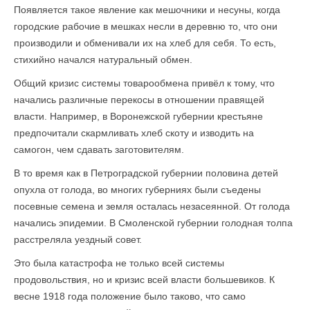
Появляется такое явление как мешочники и несуны, когда
городские рабочие в мешках несли в деревню то, что они
производили и обменивали их на хлеб для себя. То есть,
стихийно начался натуральный обмен.
Общий кризис системы товарообмена привёл к тому, что
начались различные перекосы в отношении правящей
власти. Например, в Воронежской губернии крестьяне
предпочитали скармливать хлеб скоту и изводить на
самогон, чем сдавать заготовителям.
В то время как в Петроградской губернии половина детей
опухла от голода, во многих губерниях были съедены
посевные семена и земля осталась незасеянной. От голода
начались эпидемии. В Смоленской губернии голодная толпа
расстреляла уездный совет.
Это была катастрофа не только всей системы
продовольствия, но и кризис всей власти большевиков. К
весне 1918 года положение было таково, что само