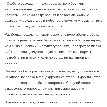
«Особого совещания» распределял по губерниям
необходимое для сдачи количество зерна в соответствии с
урожаем, нормами потребления и запасами. Дальше
развёрстку осуществляли губернские земские управы, а ниже
на местах – уездные земские управы.
Развёртка проходила неравномерно, с перегибами с обеих
сторон: в ряде губерний было изъято гораздо больше зерна,
чем было в наличии. В других губерниях, наоборот, всячески
саботировали сдачу зерна, увеличивая личные нормы
потребления и практически не оставляя излишков для
изъятия.
Развёрстка была рассчитана, в основном, на добровольное
жертвование зерна в фонд фронта со стороны крестьянства,
на что последние не были настроены. С другой стороны,
откровенного террора при изъятии зерна царским
правительством всё-таки не проводилось.
В результате этого, развёрстка как программа заготовки