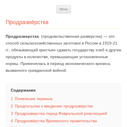
Перейти
Меню
к
содержимому
Продразвёрстка
Продразверстка
­­ (продовольственная разверстка) — это
способ сельскохозяйственных заготовок в России в 1919-21
гг., обязывающий крестьян сдавать государству хлеб и другие
продукты в количестве, превышающие установленные
нормы. Применялась в период экономического кризиса,
вызванного гражданской войной.
Содержание
1
Появление термина
2
Предпосылки к введению продразвёрстки
3
Продразверстка перед Февральской революцией
4
Продразвёрстка Временного правительства