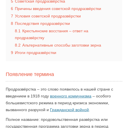
5
Советская продразвёрстка
6
Причины введения советской продразвёрстки
7
Условия советской продразвёрстки
8
Последствия продразвёрстки
8.1
Крестьянские восстания – ответ на
продразвёрстку
8.2
Альтернативные способы заготовки зерна
9
Итоги продразвёрстки
Появление термина
Продразвёрстка – это слово появилось в нашей стране с
введением в 1918 году
военного коммунизма
– особого
большевистского режима в период кризиса экономики,
вызванного разрухой и
Гражданской войной
.
Полное название: продовольственная развёрстка или
государственная программа заготовки зерна в период