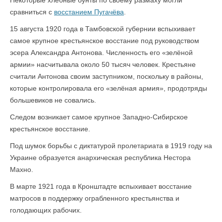
Некоторые хлебные бунты по своему размаху могли
сравниться с
восстанием Пугачёва
.
15 августа 1920 года в Тамбовской губернии вспыхивает
самое крупное крестьянское восстание под руководством
эсера Александра Антонова. Численность его «зелёной
армии» насчитывала около 50 тысяч человек. Крестьяне
считали Антонова своим заступником, поскольку в районы,
которые контролировала его «зелёная армия», продотряды
большевиков не совались.
Следом возникает самое крупное Западно-Сибирское
крестьянское восстание.
Под шумок борьбы с диктатурой пролетариата в 1919 году на
Украине образуется анархическая республика Нестора
Махно.
В марте 1921 года в Кронштадте вспыхивает восстание
матросов в поддержку ограбленного крестьянства и
голодающих рабочих.