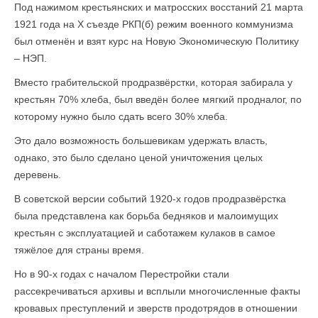
Под нажимом крестьянских и матросских восстаний 21 марта
1921 года на X съезде РКП(б) режим военного коммунизма
был отменён и взят курс на Новую Экономическую Политику
– НЭП.
Вместо грабительской продразвёрстки, которая забирала у
крестьян 70% хлеба, был введён более мягкий продналог, по
которому нужно было сдать всего 30% хлеба.
Это дало возможность большевикам удержать власть,
однако, это было сделано ценой уничтожения целых
деревень.
В советской версии событий 1920-х годов продразвёрстка
была представлена как борьба бедняков и малоимущих
крестьян с эксплуатацией и саботажем кулаков в самое
тяжёлое для страны время.
Но в 90-х годах с началом Перестройки стали
рассекречиваться архивы и всплыли многочисленные факты
кровавых преступлений и зверств продотрядов в отношении