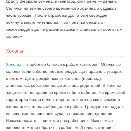
брал у феодала семена, инвентарь, скот, реже — деньги.
Селился на земле своего временного хозяина и отдавал
часть урожая. После отработки долга был свободен
покинуть место жительства. При попытке бежать от
землевладельца, не рассчитавшись – становился обельным
холопом.
Холопы
Холопы
— наиболее близкая к рабам категория. Обельные
холопы были собственностью владельца наравне с утварью
и скотом. Дети, рождённые от холопов (приплод),
становились собственностью хозяина родителей. В холопы
чаще всего попадали во время войн и набегов. На вражеской
территории брали полон, перегоняли его на свою землю и
«холопили», то есть обращали в рабов. Граждане попадали
«в неволю» по решению суда, за тяжкие преступления.
Называлось это — «поток и разграбление». Всю семью
виновного могли обратить в рабов. Ещё одна категория —