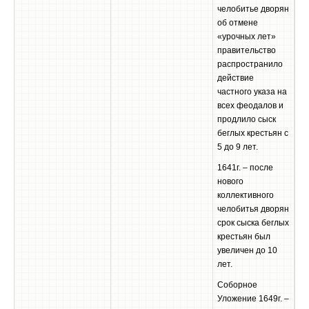
челобитье дворян
об отмене
«урочных лет»
правительство
распространило
действие
частного указа на
всех феодалов и
продлило сыск
беглых крестьян с
5 до 9 лет.
1641г. – после
нового
коллективного
челобитья дворян
срок сыска беглых
крестьян был
увеличен до 10
лет.
Соборное
Уложение 1649г. –