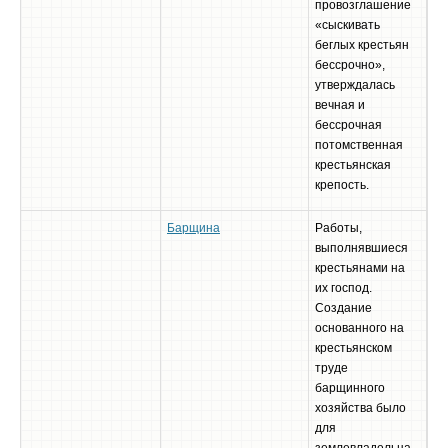
провозглашение
«сыскивать
беглых крестьян
бессрочно»,
утверждалась
вечная и
бессрочная
потомственная
крестьянская
крепость.
Барщина
Работы,
выполнявшиеся
крестьянами на
их господ.
Создание
основанного на
крестьянском
труде
барщинного
хозяйства было
для
землевладельца