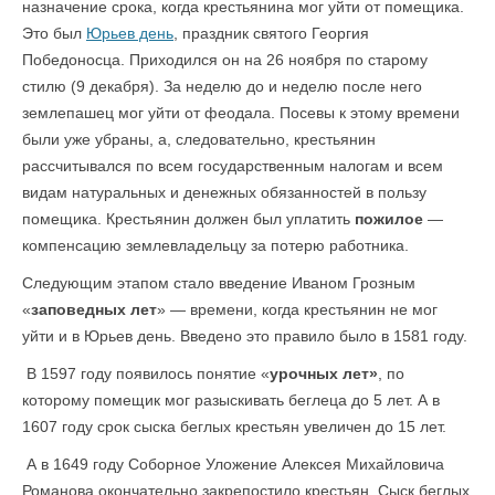
назначение срока, когда крестьянина мог уйти от помещика.
Это был
Юрьев день
, праздник святого Георгия
Победоносца. Приходился он на 26 ноября по старому
стилю (9 декабря). За неделю до и неделю после него
землепашец мог уйти от феодала. Посевы к этому времени
были уже убраны, а, следовательно, крестьянин
рассчитывался по всем государственным налогам и всем
видам натуральных и денежных обязанностей в пользу
помещика. Крестьянин должен был уплатить
пожилое
—
компенсацию землевладельцу за потерю работника.
Следующим этапом стало введение Иваном Грозным
«
заповедных лет
» — времени, когда крестьянин не мог
уйти и в Юрьев день. Введено это правило было в 1581 году.
В 1597 году появилось понятие «
урочных лет»
, по
которому помещик мог разыскивать беглеца до 5 лет. А в
1607 году срок сыска беглых крестьян увеличен до 15 лет.
А в 1649 году Соборное Уложение Алексея Михайловича
Романова окончательно закрепостило крестьян. Сыск беглых