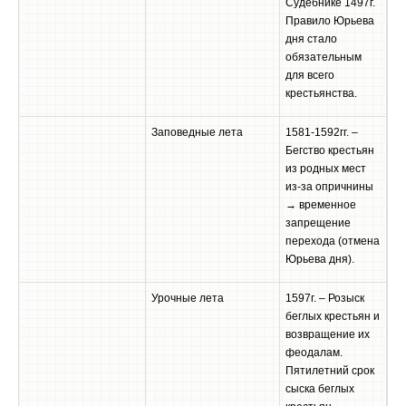
Судебнике 1497г.
Правило Юрьева
дня стало
обязательным
для всего
крестьянства.
Заповедные лета
1581-1592гг. –
Бегство крестьян
из родных мест
из-за опричнины
→ временное
запрещение
перехода (отмена
Юрьева дня).
Урочные лета
1597г. – Розыск
беглых крестьян и
возвращение их
феодалам.
Пятилетний срок
сыска беглых