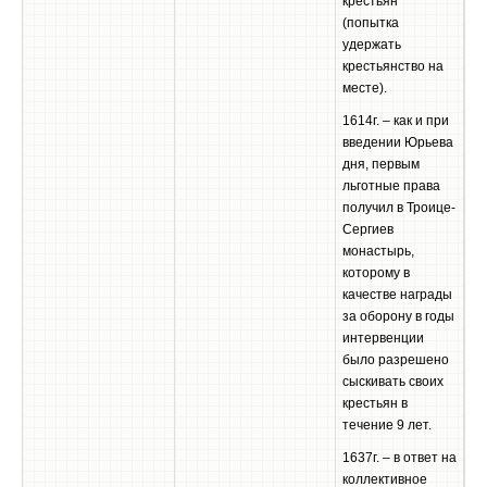
крестьян
(попытка
удержать
крестьянство на
месте).
1614г. – как и при
введении Юрьева
дня, первым
льготные права
получил в Троице-
Сергиев
монастырь,
которому в
качестве награды
за оборону в годы
интервенции
было разрешено
сыскивать своих
крестьян в
течение 9 лет.
1637г. – в ответ на
коллективное