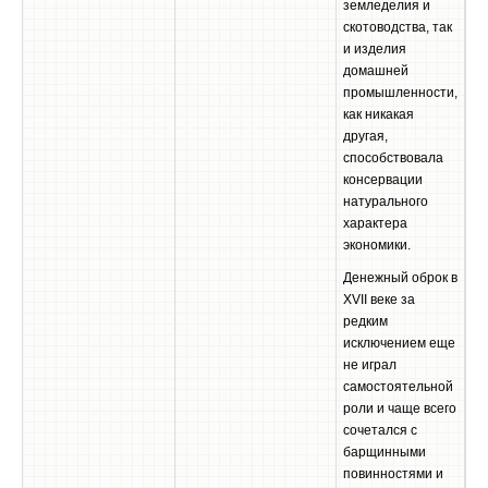
земледелия и
скотоводства, так
и изделия
домашней
промышленности,
как никакая
другая,
способствовала
консервации
натурального
характера
экономики.
Денежный оброк в
XVII веке за
редким
исключением еще
не играл
самостоятельной
роли и чаще всего
сочетался с
барщинными
повинностями и