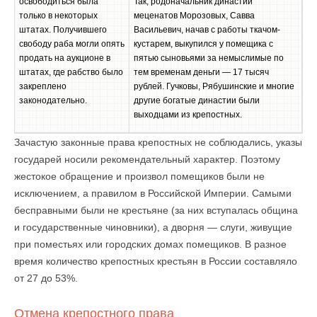
освободиться была
Так, родоначальник династии
только в некоторых
меценатов Морозовых, Савва
штатах. Получившего
Васильевич, начав с работы ткачом-
свободу раба могли опять
кустарем, выкупился у помещика с
продать на аукционе в
пятью сыновьями за немыслимые по
штатах, где рабство было
тем временам деньги — 17 тысяч
закреплено
рублей. Гучковы, Рябушинские и многие
законодательно.
другие богатые династии были
выходцами из крепостных.
Зачастую законные права крепостных не соблюдались, указы
государей носили рекомендательный характер. Поэтому
жестокое обращение и произвол помещиков были не
исключением, а правилом в Российской Империи. Самыми
бесправными были не крестьяне (за них вступалась община
и государственные чиновники), а дворня — слуги, живущие
при поместьях или городских домах помещиков. В разное
время количество крепостных крестьян в России составляло
от 27 до 53%.
Отмена крепостного права