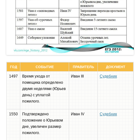
ГОД
СОБЫТИЕ
ПРАВИТЕЛЬ
ДОКУМЕНТ
1497
Время ухода от
Иван III
Судебник
помещика определено
двумя неделями (Юрьев
день) с уплатой
пожилого.
1550
Подтверждено
Иван IV
Судебник
положение о Юрьевом
дне, увеличен размер
пожилого.