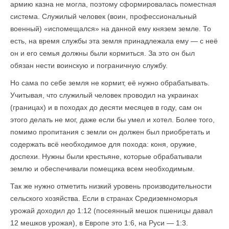
армию казна не могла, поэтому сформировалась поместная
система. Служилый человек (воин, профессиональный
военный) «испомещался» на данной ему князем земле. То
есть, на время службы эта земля принадлежала ему — с неё
он и его семья должны были кормиться. За это он был
обязан нести воинскую и пограничную службу.
Но сама по себе земля не кормит, её нужно обрабатывать.
Учитывая, что служилый человек проводил на украинах
(границах) и в походах до десяти месяцев в году, сам он
этого делать не мог, даже если бы умел и хотел. Более того,
помимо пропитания с земли он должен был приобретать и
содержать всё необходимое для похода: коня, оружие,
доспехи. Нужны были крестьяне, которые обрабатывали
землю и обеспечивали помещика всем необходимым.
Так же нужно отметить низкий уровень производительности
сельского хозяйства. Если в странах Средиземноморья
урожай доходил до 1:12 (посеянный мешок пшеницы давал
12 мешков урожая), в Европе это 1:6, на Руси — 1:3.