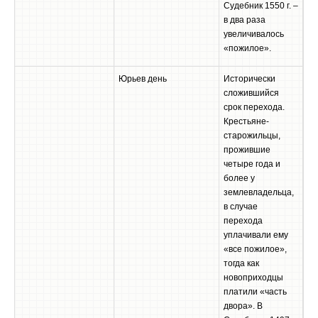
Судебник 1550 г. –
в два раза
увеличивалось
«пожилое».
Юрьев день
Исторически
сложившийся
срок перехода.
Крестьяне-
старожильцы,
прожившие
четыре года и
более у
землевладельца,
в случае
перехода
уплачивали ему
«все пожилое»,
тогда как
новоприходцы
платили «часть
двора». В