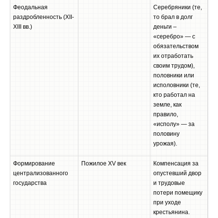
Феодальная
Серебряники (те,
раздробленность (XII-
то брал в долг
XIII вв.)
деньги –
«серебро» — с
обязательством
их отработать
своим трудом),
половники или
исполовники (те,
кто работал на
земле, как
правило,
«исполу» — за
половину
урожая).
Формирование
Пожилое XV век
Компенсация за
централизованного
опустевший двор
государства
и трудовые
потери помещику
при уходе
крестьянина.