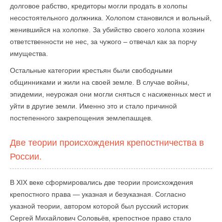
долговое рабство, кредиторы могли продать в холопы
несостоятельного должника. Холопом становился и вольный,
женившийся на холопке. За убийство своего холопа хозяин
ответственности не нес, за чужого – отвечал как за порчу
имущества.
Остальные категории крестьян были свободными
общинниками и жили на своей земле. В случае войны,
эпидемии, неурожая они могли сняться с насиженных мест и
уйти в другие земли. Именно это и стало причиной
постепенного закрепощения землепашцев.
Две теории происхождения крепостничества в
России.
В XIX веке сформировались две теории происхождения
крепостного права — указная и безуказная. Согласно
указной теории, автором которой был русский историк
Сергей Михайлович Соловьёв, крепостное право стало