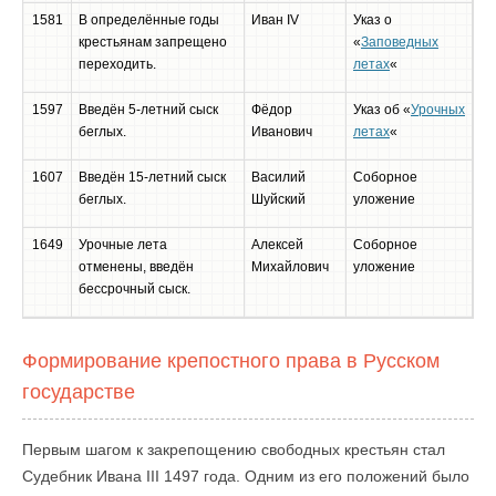
1581
В определённые годы
Иван IV
Указ о
крестьянам запрещено
«
Заповедных
переходить.
летах
«
1597
Введён 5-летний сыск
Фёдор
Указ об «
Урочных
беглых.
Иванович
летах
«
1607
Введён 15-летний сыск
Василий
Соборное
беглых.
Шуйский
уложение
1649
Урочные лета
Алексей
Соборное
отменены, введён
Михайлович
уложение
бессрочный сыск.
Формирование крепостного права в Русском
государстве
Первым шагом к закрепощению свободных крестьян стал
Судебник Ивана III 1497 года. Одним из его положений было