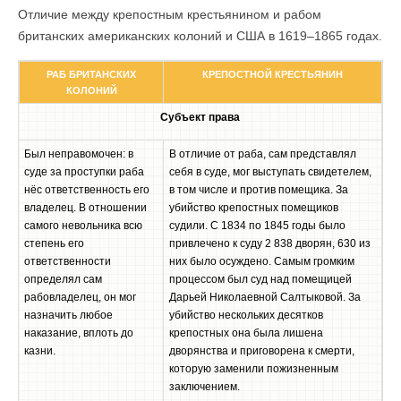
Отличие между крепостным крестьянином и рабом
британских американских колоний и США в 1619–1865 годах.
РАБ БРИТАНСКИХ
КРЕПОСТНОЙ КРЕСТЬЯНИН
КОЛОНИЙ
Субъект права
Был неправомочен: в
В отличие от раба, сам представлял
суде за проступки раба
себя в суде, мог выступать свидетелем,
нёс ответственность его
в том числе и против помещика. За
владелец. В отношении
убийство крепостных помещиков
самого невольника всю
судили. С 1834 по 1845 годы было
степень его
привлечено к суду 2 838 дворян, 630 из
ответственности
них было осуждено. Самым громким
определял сам
процессом был суд над помещицей
рабовладелец, он мог
Дарьей Николаевной Салтыковой. За
назначить любое
убийство нескольких десятков
наказание, вплоть до
крепостных она была лишена
казни.
дворянства и приговорена к смерти,
которую заменили пожизненным
заключением.