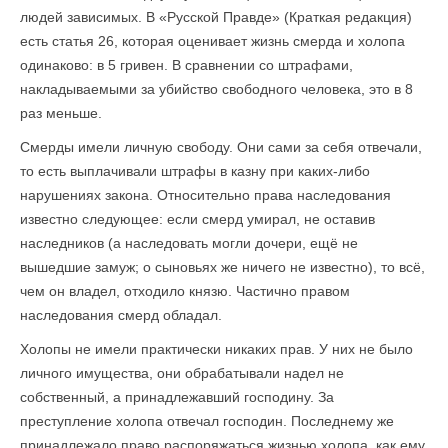
людей зависимых. В «Русской Правде» (Краткая редакция)
есть статья 26, которая оценивает жизнь смерда и холопа
одинаково: в 5 гривен. В сравнении со штрафами,
накладываемыми за убийство свободного человека, это в 8
раз меньше.
Смерды имели личную свободу. Они сами за себя отвечали,
то есть выплачивали штрафы в казну при каких-либо
нарушениях закона. Относительно права наследования
известно следующее: если смерд умирал, не оставив
наследников (а наследовать могли дочери, ещё не
вышедшие замуж; о сыновьях же ничего не известно), то всё,
чем он владел, отходило князю. Частично правом
наследования смерд обладал.
Холопы не имели практически никаких прав. У них не было
личного имущества, они обрабатывали надел не
собственный, а принадлежавший господину. За
преступление холопа отвечал господин. Последнему же
принадлежало право распоряжаться жизнью холопа, как ему