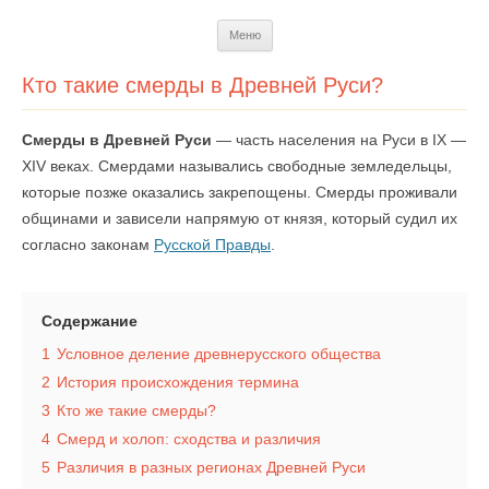
Перейти
Меню
к
содержимому
Кто такие смерды в Древней Руси?
Смерды в Древней Руси
— часть населения на Руси в IX —
XIV веках. Смердами назывались свободные земледельцы,
которые позже оказались закрепощены. Смерды проживали
общинами и зависели напрямую от князя, который судил их
согласно законам
Русской Правды
.
Содержание
1
Условное деление древнерусского общества
2
История происхождения термина
3
Кто же такие смерды?
4
Смерд и холоп: сходства и различия
5
Различия в разных регионах Древней Руси