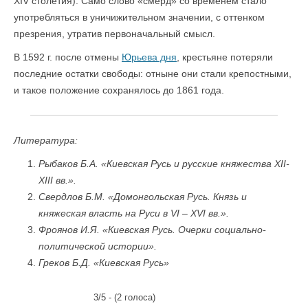
XIV столетия). Само слово «смерд» со временем стало
употребляться в уничижительном значении, с оттенком
презрения, утратив первоначальный смысл.
В 1592 г. после отмены
Юрьева дня
, крестьяне потеряли
последние остатки свободы: отныне они стали крепостными,
и такое положение сохранялось до 1861 года.
Литература:
Рыбаков Б.А. «Киевская Русь и русские княжества XII-
XIII вв.».
Свердлов Б.М. «Домонгольская Русь. Князь и
княжеская власть на Руси в VI – XVI вв.».
Фроянов И.Я. «Киевская Русь. Очерки социально-
политической истории».
Греков Б.Д. «Киевская Русь»
3/5 - (2 голоса)