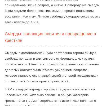
принадлежавших не боярам, а князю. Новгородские смерды
были людьми более независимыми, нередко поднимали
восстания, «смуты». Личная свобода у смердов сохранялась
здесь вплоть до XIV в.
Смерды: эволюция понятия и превращение в
крестьян
Смерды в домонгольской Руси постепенно теряли личную
свободу, попадая в зависимость от феодалов, чьи земли
обрабатывали. Отчасти это было обусловлено накоплением
долговых обязательств, отчасти усилением боярства,
которое становилось главной силой и опорой государства и
получало всё больше прав и привилегий.
К XV в. смерды наряду с прочими подгруппами сельского
населения окончательно влились в общую категорию
крестьянства (термин встречается в источниках начиная с