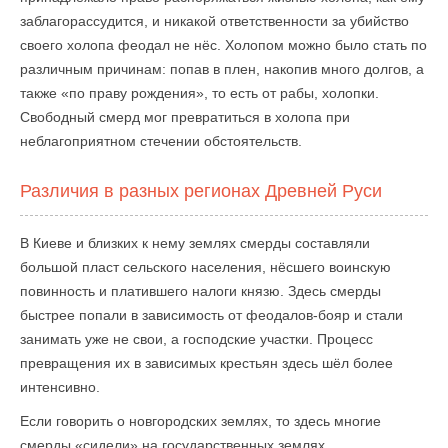
заблагорассудится, и никакой ответственности за убийство
своего холопа феодал не нёс. Холопом можно было стать по
различным причинам: попав в плен, накопив много долгов, а
также «по праву рождения», то есть от рабы, холопки.
Свободный смерд мог превратиться в холопа при
неблагоприятном стечении обстоятельств.
Различия в разных регионах Древней Руси
В Киеве и близких к нему землях смерды составляли
большой пласт сельского населения, нёсшего воинскую
повинность и платившего налоги князю. Здесь смерды
быстрее попали в зависимость от феодалов-бояр и стали
занимать уже не свои, а господские участки. Процесс
превращения их в зависимых крестьян здесь шёл более
интенсивно.
Если говорить о новгородских землях, то здесь многие
смерды «сидели» на государственных землях,