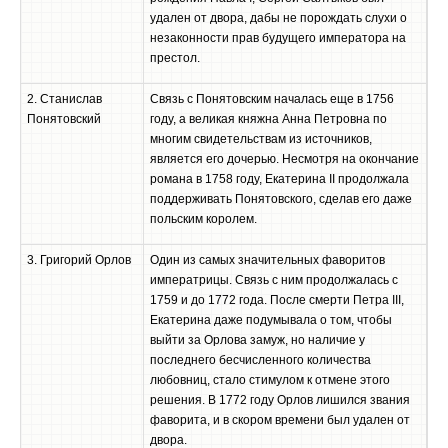
удален от двора, дабы не порождать слухи о
незаконности прав будущего императора на
престол.
2. Станислав
Связь с Понятовским началась еще в 1756
Понятовский
году, а великая княжна Анна Петровна по
многим свидетельствам из источников,
является его дочерью. Несмотря на окончание
романа в 1758 году, Екатерина II продолжала
поддерживать Понятовского, сделав его даже
польским королем.
3. Григорий Орлов
Один из самых значительных фаворитов
императрицы. Связь с ним продолжалась с
1759 и до 1772 года. После смерти Петра III,
Екатерина даже подумывала о том, чтобы
выйти за Орлова замуж, но наличие у
последнего бесчисленного количества
любовниц, стало стимулом к отмене этого
решения. В 1772 году Орлов лишился звания
фаворита, и в скором времени был удален от
двора.