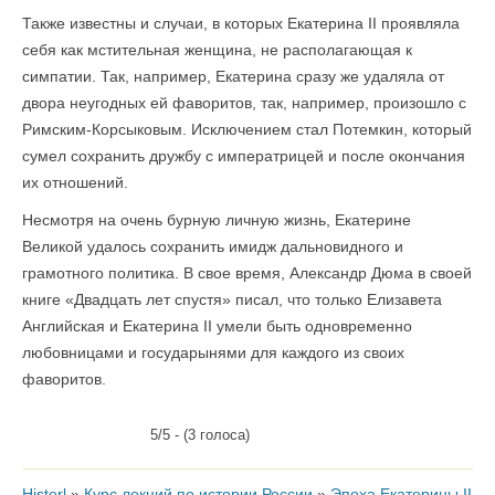
Также известны и случаи, в которых Екатерина II проявляла
себя как мстительная женщина, не располагающая к
симпатии. Так, например, Екатерина сразу же удаляла от
двора неугодных ей фаворитов, так, например, произошло с
Римским-Корсыковым. Исключением стал Потемкин, который
сумел сохранить дружбу с императрицей и после окончания
их отношений.
Несмотря на очень бурную личную жизнь, Екатерине
Великой удалось сохранить имидж дальновидного и
грамотного политика. В свое время, Александр Дюма в своей
книге «Двадцать лет спустя» писал, что только Елизавета
Английская и Екатерина II умели быть одновременно
любовницами и государынями для каждого из своих
фаворитов.
5/5 - (3 голоса)
Histerl
»
Курс лекций по истории России
»
Эпоха Екатерины II