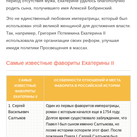
период отсутствия мужа, Екатерине удалось благополучно
родить сына, получившего имя Алексей Бобринский.
Это не единственный любовник императрицы, который был
использован этой великой женщиной для достижения власти.
Так, например, Григория Потемкина Екатерина II
использовала для организации своих реформ, улучшая
имидж политики Просвещения в массах.
Самые известные фавориты Екатерины II
САМЫЕ
ОСОБЕННОСТИ ОТНОШЕНИЙ И МЕСТА
ИЗВЕСТНЫЕ
ФАВОРИТА В РОССИЙСКОЙ ИСТОРИИ
ФАВОРИТЫ
ЕКАТЕРИНЫ II
1. Сергей
Один из первых фаворитов императрицы,
Васильевич
роман с которым начался еще в 1754 году.
Салтыков
Долгое время существовало заблуждение, что
Павел I был сыном именно Салтыкова, но
позже историки оспорили этот факт. После
рождения Павла I, Сергей Салтыков был