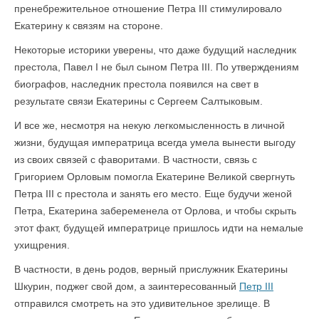
пренебрежительное отношение Петра III стимулировало
Екатерину к связям на стороне.
Некоторые историки уверены, что даже будущий наследник
престола, Павел I не был сыном Петра III. По утверждениям
биографов, наследник престола появился на свет в
результате связи Екатерины с Сергеем Салтыковым.
И все же, несмотря на некую легкомысленность в личной
жизни, будущая императрица всегда умела вынести выгоду
из своих связей с фаворитами. В частности, связь с
Григорием Орловым помогла Екатерине Великой свергнуть
Петра III с престола и занять его место. Еще будучи женой
Петра, Екатерина забеременела от Орлова, и чтобы скрыть
этот факт, будущей императрице пришлось идти на немалые
ухищрения.
В частности, в день родов, верный прислужник Екатерины
Шкурин, поджег свой дом, а заинтересованный
Петр III
отправился смотреть на это удивительное зрелище. В