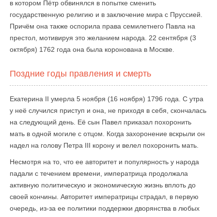
в котором Пётр обвинялся в попытке сменить
государственную религию и в заключение мира с Пруссией.
Причём она также оспорила права семилетнего Павла на
престол, мотивируя это желанием народа. 22 сентября (3
октября) 1762 года она была коронована в Москве.
Поздние годы правления и смерть
Екатерина II умерла 5 ноября (16 ноября) 1796 года. С утра
у неё случился приступ и она, не приходя в себя, скончалась
на следующий день. Её сын Павел приказал похоронить
мать в одной могиле с отцом. Когда захоронение вскрыли он
надел на голову Петра III корону и велел похоронить мать.
Несмотря на то, что ее авторитет и популярность у народа
падали с течением времени, императрица продолжала
активную политическую и экономическую жизнь вплоть до
своей кончины. Авторитет императрицы страдал, в первую
очередь, из-за ее политики поддержки дворянства в любых