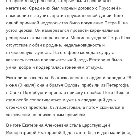
он принял ряд решений, которые были восприняты
негативно. Среди них был мирный договор с Пруссией и
намерение выступить против дружественной Дании. Ещё
одной причиной недовольства было покушение Петра III на
устои церкви. Он намеревался провести кардинальные
реформы в этом направлении. Многие осуждали Петра III за
отсутствие любви к родине, недальновидность и
откровенную глупость. На его фоне молодая супруга
казалась весьма привлекательной, ведь Екатерина была
умна, добра и подвергалась гонениям от мужа.
Екатерина завоевала благосклонность гвардии и народа и 28
июня (9 июля) она и братья Орловы прибыли из Петергофа
в Санкт-Петербург и приняли присягу от войск. Пётр III же не
стал особо сопротивляться и уже на следующий день
отрёкся от престола, был арестован, а потом скончался в
заключении по неизвестным причинам.
В итоге Екатерина Алексеевна стала царствующей
Императрицей Екатериной II, для этого был издан манифест,