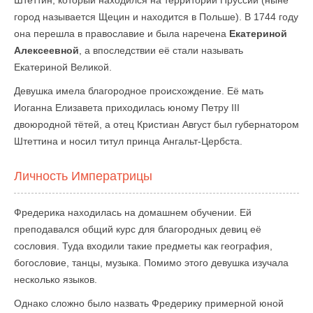
Штеттин, который находился на территории Пруссии (ныне
город называется Щецин и находится в Польше). В 1744 году
она перешла в православие и была наречена
Екатериной
Алексеевной
, а впоследствии её стали называть
Екатериной Великой.
Девушка имела благородное происхождение. Её мать
Иоганна Елизавета приходилась юному Петру III
двоюродной тётей, а отец Кристиан Август был губернатором
Штеттина и носил титул принца Ангальт-Цербста.
Личность Императрицы
Фредерика находилась на домашнем обучении. Ей
преподавался общий курс для благородных девиц её
сословия. Туда входили такие предметы как география,
богословие, танцы, музыка. Помимо этого девушка изучала
несколько языков.
Однако сложно было назвать Фредерику примерной юной