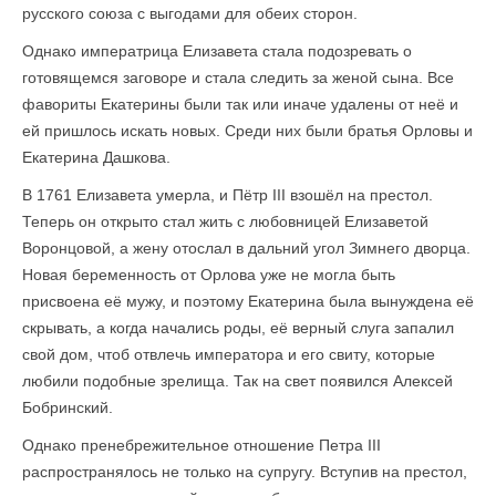
русского союза с выгодами для обеих сторон.
Однако императрица Елизавета стала подозревать о
готовящемся заговоре и стала следить за женой сына. Все
фавориты Екатерины были так или иначе удалены от неё и
ей пришлось искать новых. Среди них были братья Орловы и
Екатерина Дашкова.
В 1761 Елизавета умерла, и Пётр III взошёл на престол.
Теперь он открыто стал жить с любовницей Елизаветой
Воронцовой, а жену отослал в дальний угол Зимнего дворца.
Новая беременность от Орлова уже не могла быть
присвоена её мужу, и поэтому Екатерина была вынуждена её
скрывать, а когда начались роды, её верный слуга запалил
свой дом, чтоб отвлечь императора и его свиту, которые
любили подобные зрелища. Так на свет появился Алексей
Бобринский.
Однако пренебрежительное отношение Петра III
распространялось не только на супругу. Вступив на престол,