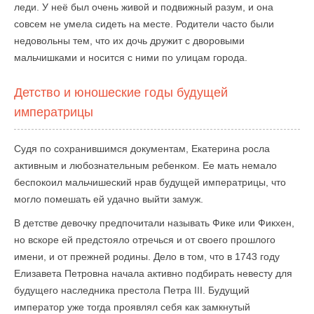
леди. У неё был очень живой и подвижный разум, и она
совсем не умела сидеть на месте. Родители часто были
недовольны тем, что их дочь дружит с дворовыми
мальчишками и носится с ними по улицам города.
Детство и юношеские годы будущей
императрицы
Судя по сохранившимся документам, Екатерина росла
активным и любознательным ребенком. Ее мать немало
беспокоил мальчишеский нрав будущей императрицы, что
могло помешать ей удачно выйти замуж.
В детстве девочку предпочитали называть Фике или Фикхен,
но вскоре ей предстояло отречься и от своего прошлого
имени, и от прежней родины. Дело в том, что в 1743 году
Елизавета Петровна начала активно подбирать невесту для
будущего наследника престола Петра III. Будущий
император уже тогда проявлял себя как замкнутый