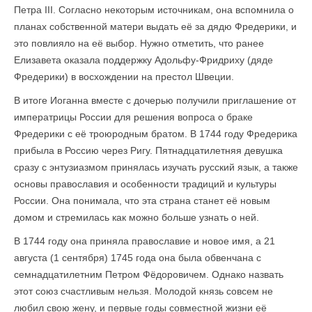
Петра III. Согласно некоторым источникам, она вспомнила о
планах собственной матери выдать её за дядю Фредерики, и
это повлияло на её выбор. Нужно отметить, что ранее
Елизавета оказала поддержку Адольфу-Фридриху (дяде
Фредерики) в восхождении на престол Швеции.
В итоге Иоганна вместе с дочерью получили приглашение от
императрицы России для решения вопроса о браке
Фредерики с её троюродным братом. В 1744 году Фредерика
прибыла в Россию через Ригу. Пятнадцатилетняя девушка
сразу с энтузиазмом принялась изучать русский язык, а также
основы православия и особенности традиций и культуры
России. Она понимала, что эта страна станет её новым
домом и стремилась как можно больше узнать о ней.
В 1744 году она приняла православие и новое имя, а 21
августа (1 сентября) 1745 года она была обвенчана с
семнадцатилетним Петром Фёдоровичем. Однако назвать
этот союз счастливым нельзя. Молодой князь совсем не
любил свою жену, и первые годы совместной жизни её