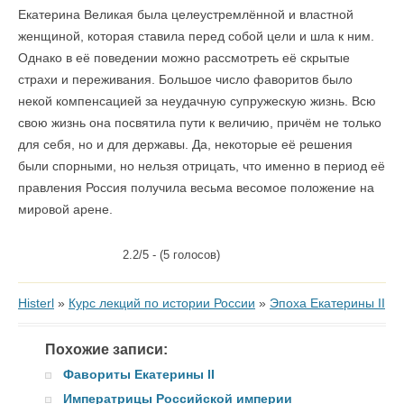
Екатерина Великая была целеустремлённой и властной
женщиной, которая ставила перед собой цели и шла к ним.
Однако в её поведении можно рассмотреть её скрытые
страхи и переживания. Большое число фаворитов было
некой компенсацией за неудачную супружескую жизнь. Всю
свою жизнь она посвятила пути к величию, причём не только
для себя, но и для державы. Да, некоторые её решения
были спорными, но нельзя отрицать, что именно в период её
правления Россия получила весьма весомое положение на
мировой арене.
2.2/5 - (5 голосов)
Histerl
»
Курс лекций по истории России
»
Эпоха Екатерины II
Похожие записи:
Фавориты Екатерины II
Императрицы Российской империи