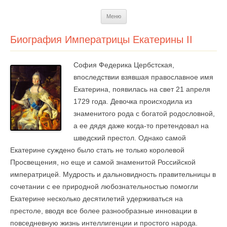
Перейти
Меню
к
содержимому
Биография Императрицы Екатерины II
София Федерика Цербстская,
впоследствии взявшая православное имя
Екатерина, появилась на свет 21 апреля
1729 года. Девочка происходила из
знаменитого рода с богатой родословной,
а ее дядя даже когда-то претендовал на
шведский престол. Однако самой
Екатерине суждено было стать не только королевой
Просвещения, но еще и самой знаменитой Российской
императрицей. Мудрость и дальновидность правительницы в
сочетании с ее природной любознательностью помогли
Екатерине несколько десятилетий удерживаться на
престоле, вводя все более разнообразные инновации в
повседневную жизнь интеллигенции и простого народа.