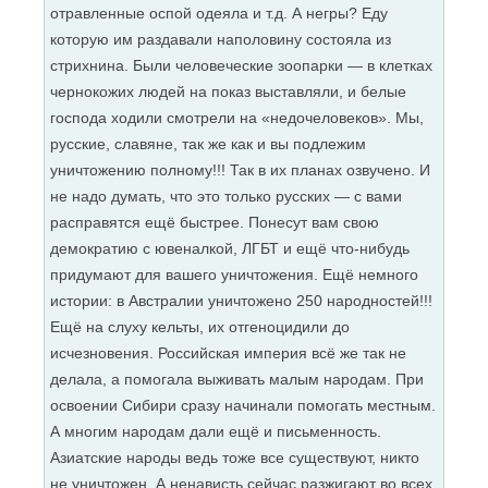
отравленные оспой одеяла и т.д. А негры? Еду
которую им раздавали наполовину состояла из
стрихнина. Были человеческие зоопарки — в клетках
чернокожих людей на показ выставляли, и белые
господа ходили смотрели на «недочеловеков». Мы,
русские, славяне, так же как и вы подлежим
уничтожению полному!!! Так в их планах озвучено. И
не надо думать, что это только русских — с вами
расправятся ещё быстрее. Понесут вам свою
демократию с ювеналкой, ЛГБТ и ещё что-нибудь
придумают для вашего уничтожения. Ещё немного
истории: в Австралии уничтожено 250 народностей!!!
Ещё на слуху кельты, их отгеноцидили до
исчезновения. Российская империя всё же так не
делала, а помогала выживать малым народам. При
освоении Сибири сразу начинали помогать местным.
А многим народам дали ещё и письменность.
Азиатские народы ведь тоже все существуют, никто
не уничтожен. А ненависть сейчас разжигают во всех