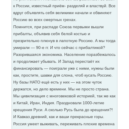
к России, известный приём- разделяй и властвуй. Все
вдруг объявлять себя великими начали и обвиняют
Россию во всех смертных грехах.
Помнится, при распаде Союза первыми вышли
прибалты, объявив себя белой костью и
презрительно плюнув в лапотную Россию. А мы тогда
умирали — 90-е гг. И что сейчас с прибалтикой?
Разорившаяся экономика. Население поразбежалось
и продолжает убывать. И Запад перестаёт их
финансировать — поиграли уже с ними, нужны были
как, простите, шавки для слона, чтоб кусать Россию.
Ну базы НАТО ещё есть у них — на этом чуток
держатся, но дело времени. Мы не просто страна.
Мы цивилизация с многовековой историей, так же как
и Китай, Иран, Индия. Праздновали 1000-летие
крещения Руси. А сколько Русь была до крещения?!
И Кавказ древний, как и ваши прекрасные горы.
Россия умеет выживать, переживать плохие времена