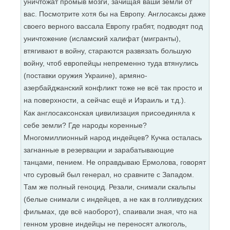
уничтожат промыв мозги, зачищая ваши земли от
вас. Посмотрите хотя бы на Европу. Англосаксы даже
своего верного вассала Европу грабят, подводят под
уничтожение (исламский халифат (мигранты),
втягивают в войну, стараются развязать большую
войну, чтоб европейцы непременно туда втянулись
(поставки оружия Украине), армяно-
азербайджанский конфликт тоже не всё так просто и
на поверхности, а сейчас ещё и Израиль и т.д.).
Как англосаксонская цивилизация присоединяла к
себе земли? Где народы коренные?
Многомиллионный народ индейцев? Кучка осталась
загнанные в резервации и зарабатывающие
танцами, пением. Не оправдываю Ермолова, говорят
что суровый был генерал, но сравните с Западом.
Там же полный геноцид. Резали, снимали скальпы
(белые снимали с индейцев, а не как в голливудских
фильмах, где всё наоборот), спаивали зная, что на
генном уровне индейцы не переносят алкоголь,