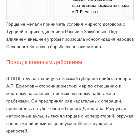
карательным походам генерала
А.П. Ермолова.
Горцы не желали принимать условия мирного договора с
Турцией о присоединении к России с Закубанью. Под
влиянием внешней угрозы произошла консолидация народов
Северного Кавказа в борьбе за независимость.
Повод к военным действиям
В 1816 году на границу Кавказской губернии прибыл генерал
А.П. Ермолов – сторонник жёстких мер по отношению к
местному населению, промышляющему набегами и
грабежами. Он предпринял ряд карательных операций,
продвигаясь вглубь Чечни и Горного Дагестана. Разрушая
непокорные аулы, вытеснял горцев с их территорий, окружая
военными линиями из цепи укреплённых пунктов и
крепостей.