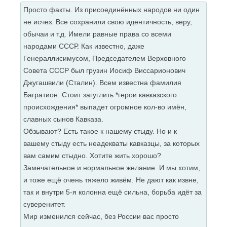
Просто факты. Из присоединённых народов ни один
не исчез. Все сохранили свою идентичность, веру,
обычаи и т.д. Имели равные права со всеми
народами СССР. Как известно, даже
Генераллисимусом, Председателем Верховного
Совета СССР был грузин Иосиф Виссарионович
Джугашвили (Сталин). Всем известна фамилия
Багратион. Стоит загуглить *герои кавказского
происхождения* выпадет огромное кол-во имён,
славных сынов Кавказа.
Обзывают? Есть такое к нашему стыду. Но и к
вашему стыду есть неадекваты кавказцы, за которых
вам самим стыдно. Хотите жить хорошо?
Замечательное и нормальное желание. И мы хотим,
и тоже ещё очень тяжело живём. Не дают как извне,
так и внутри 5-я колонна ещё сильна, борьба идёт за
суверенитет.
Мир изменился сейчас, без России вас просто