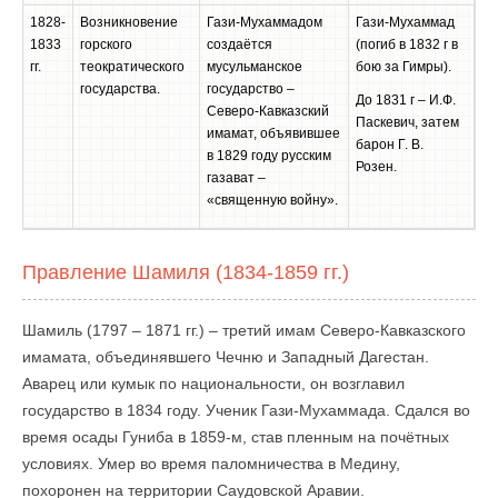
1828-
Возникновение
Гази-Мухаммадом
Гази-Мухаммад
1833
горского
создаётся
(погиб в 1832 г в
гг.
теократического
мусульманское
бою за Гимры).
государства.
государство –
До 1831 г – И.Ф.
Северо-Кавказский
Паскевич, затем
имамат, объявившее
барон Г. В.
в 1829 году русским
Розен.
газават –
«священную войну».
Правление Шамиля (1834-1859 гг.)
Шамиль (1797 – 1871 гг.) – третий имам Северо-Кавказского
имамата, объединявшего Чечню и Западный Дагестан.
Аварец или кумык по национальности, он возглавил
государство в 1834 году. Ученик Гази-Мухаммада. Сдался во
время осады Гуниба в 1859-м, став пленным на почётных
условиях. Умер во время паломничества в Медину,
похоронен на территории Саудовской Аравии.