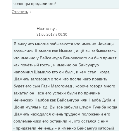
чеченцы предали его!
↓
Ответить
Нохчо ву .
31.05.2017 в 06:30
Я вижу что многие забываются что именно Чеченцы
возвысили Шамиля как Имама , ещё вы забываетесь
что именно у Байсангура Беноевского он был принят
как почётный гость , и именно он Байсунрур
напомнил Шамилю кто он был , и кем стал , когда
Шамиль заговорил о том что после него править
будет его сын Гази Магогомед , короче говоря много
захател он , все его успехи были по причине
Чеченских Наибов как Байсангура или Наиба Дуба и
Шоип муллы и т.д. Вы все забыли штурм Гуниба когда
Шамиль находился очень трудном положении его
соплеменники его оставили и , кто остался с ним
«придатели Чеченцы» а именно Байсангур каторый