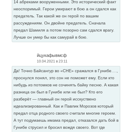
14 абреками вооруженными. Это исторический факт
неоспоримый. Герои умирают в бою а он сдался как
предатель. Так какой же он герой по вашим
рассуждениям. Он двойне предатель. Сначала
предал Шамиля а потом позорно сам сдался врагу.
Лучше он умер бы как самурай в бою.
йцукафывмсф
10.04.2021 в 23:11
Да! Точно Байсангур во «СНЕ» сражался в Гунибе….,
проснулся понял, это сон не поможет ему. Если кто
нибудь из потомков не сочинять байку песню. А какая
разница он был в Гунибе или не был? Кто его
разберёт — главный он герой исскуствено
идеализированный. Как и Павлик Морозов который
предал отца родного своего считали многие героем.
А тут подумаешь имама предал, отказался дать бой в
Гунибе струсил и бросил вождя своего. Вот где