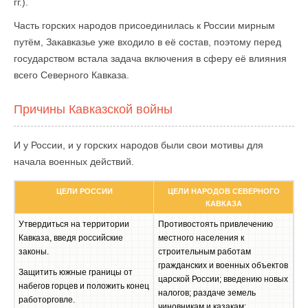
гг.).
Часть горских народов присоединилась к России мирным
путём, Закавказье уже входило в её состав, поэтому перед
государством встала задача включения в сферу её влияния
всего Северного Кавказа.
Причины Кавказской войны
И у России, и у горских народов были свои мотивы для
начала военных действий.
ЦЕЛИ РОССИИ
ЦЕЛИ НАРОДОВ СЕВЕРНОГО
КАВКАЗА
Утвердиться на территории
Противостоять привлечению
Кавказа, введя российские
местного населения к
законы.
строительным работам
гражданских и военных объектов
Защитить южные границы от
царской России; введению новых
набегов горцев и положить конец
налогов; раздаче земель
работорговле.
чиновникам и казакам;