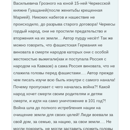
Васильевича Грозного на юной 15-ней Черкесской
княжне Гуащаней(после женитьбы крещенная
Марией). Никоких набегов и нашествие не
происходило, до разрыва старого договора! Черкесы
гордый народ, они не простили предательство и
вторжения на их земли… Автор пурду несёт! Так же
можно говорить, что фашистская Германия не
виновата в смерти народов каторых они с особой
жестокостью выжигали(как и поступала Россия с
народом на Кавказе) а сама Россия виновата, что не
слажила головы перед фашистами…. Автор прежде
чем писать изучи всю быль изнутри с самого нанала!
Почему пропускает с чего началась война?! Какой
народ хочет смерти своим родителям и детям
смерти, и идти на само уничтожение в 101 год?!
Война шла до полного истребления нации на
очищение земли для своих целей! Люди воевали за
свой дом, за семью, за нацию, за свои земли…. Не
могли покорить, не могли заставить сложить головы