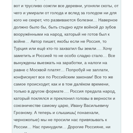
вот и трусливо сожгли все деревни, угоняли скоты, от
чего и умирали от голода и вслед за голодом ни для
кого не секрет, что развиваются болезни… Наверное
должно было бы, быть стыдно идти войной до зубов
вооружёнными на народ, каторый не готов был к
войне… Автор пишет, якобы если не Россия, то
Турция или ещё кто-то захватил бы земли…. Хочу
заметить и Россией то не особо сладко стало… Все
вынуждены выезжать на заработки, а налоги на
равне с Москвой платят… Попробуй не заплати,
конфискуют все по Российским законам! Все то же
самое происходит, как и в том далёком времени,
только в другом формате…. Россия предала народ,
каторый поклялся и преклонил головы в верности и
союзничестве самому царю, Ивану Васильевичу
Грозному. А теперь и слышишь( понаехали,
черножопые) мы не просили нас привязывать к
России… Нас принудили… Дорогие Россияне, ни