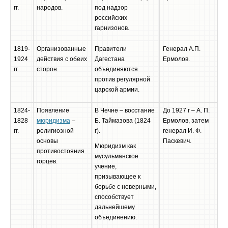
гг.
народов.
под надзор
российских
гарнизонов.
1819-
Организованные
Правители
Генерал А.П.
1924
действия с обеих
Дагестана
Ермолов.
гг.
сторон.
объединяются
против регулярной
царской армии.
1824-
Появление
В Чечне – восстание
До 1927 г – А. П.
1828
мюридизма
–
Б. Таймазова (1824
Ермолов, затем
гг.
религиозной
г).
генерал И. Ф.
основы
Паскевич.
Мюридизм как
противостояния
мусульманское
горцев.
учение,
призывающее к
борьбе с неверными,
способствует
дальнейшему
объединению.