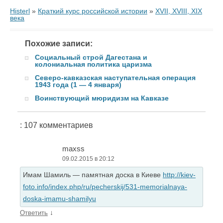
Histerl
»
Краткий курс российской истории
»
XVII, XVIII, XIX
века
Похожие записи:
Социальный строй Дагестана и
колониальная политика царизма
Северо-кавказская наступательная операция
1943 года (1 — 4 января)
Воинствующий мюридизм на Кавказе
: 107 комментариев
maxss
09.02.2015 в 20:12
Имам Шамиль — памятная доска в Киеве
http://kiev-
foto.info/index.php/ru/pecherskij/531-memorialnaya-
doska-imamu-shamilyu
↓
Ответить