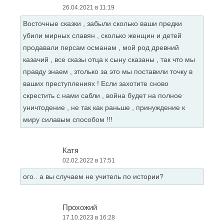
26.04.2021 в 11:19
Восточные сказки , забыли сколько ваши предки
убили мирных славян , сколько женщин и детей
продавали персам османам , мой род древний
казачий , все сказы отца к сыну сказаны , так что мы
правду знаем , зтолько за это мы поставили точку в
ваших преступлениях ! Если захотите сново
скрестить с нами сабли , война будет на полное
уничтодение , не так как раньше , принуждение к
миру силавым способом !!!
Катя
02.02.2022 в 17:51
ого.. а вы случаем не учитель по истории?
Прохожий
17.10.2023 в 16:28