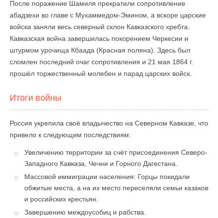
После поражение Шамиля прекратили сопротивление
абадзехи во главе с Мухаммедом-Эмином, а вскоре царские
войска заняли весь северный склон Кавказского хребта.
Кавказская война завершилась покорением Черкесии и
штурмом урочища Кбаада (Красная поляна). Здесь был
сломлен последний очаг сопротивления и 21 мая 1864 г.
прошёл торжественный молебен и парад царских войск.
Итоги войны
Россия укрепила своё владычество на Северном Кавказе, что
привело к следующим последствиям:
Увеличению территории за счёт присоединения Северо-
Западного Кавказа, Чечни и Горного Дагестана.
Массовой иммиграции населения: Горцы покидали
обжитые места, а на их место переселяли семьи казаков
и российских крестьян.
Завершению междоусобиц и рабства.