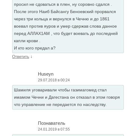
просил не сдоваться в плен, ну соровно сдался .
После этого Наиб Байсангу Беноевский прорвался
через три кольца и вернулся в Чечню и до 1861
воевал против яуров и умер сдержав слова данное
перед АЛЛАХ1АМ , что будет воевать до последней
капли крови .
И кто кого предал а?
↓
Ответить
Huseyn
29.07.2018 в 00:24
Шамиля уговаривали чтобы газимагомед стал
имамом Чечни и Дагестана он отказал в этом говоря
что управление не передается по наследству.
Познаватель
24.01.2019 в 07:55