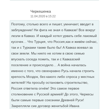
Черкешенка
11.04.2020 в 15:22
Поэтому, столько всего и пишет, умничает, вводит в
заблуждение! Ни фига не зная о Кавказе! Все вокруг
лезли в Кавказ. И каждый хотел урвать себе лакомый
кусочек… Что Турция, что Россия,как и живём сейчас,
так и с Турками также было бы! А Кавказ воевал за
свои земли. Мы никто не хотим в свою семью
впускать соседа пожить, так и с Кавказский
поселение и происходило… А война началась
именно с того, что своенравно Русь начала строить
крепость Моздок, без какого либо спроса у местных
жителей! На просьбу остановить строительство,
Россия ответила огнём! Это самое первое
столкновение с Русской армией! До этого, Черкесы
были самые первые союзники Древней Руси!
Закрепляли сие договор женитьбой Ивана