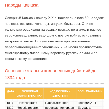
Народы Кавказа
Северный Кавказ к началу XIX в. населяли около 50 народов:
черкесы, осетины, чеченцы, ингуши, балкарцы. Они не
только разговаривали на разных языках, но и имели разное
вероисповедование, ведя друг с другом войны, основанные
на кровной мести. По сути они жили при разложении
первобытнообщинных отношений и не могли противостоять
многократному численному перевесу русской армии и её
техническому оснащению.
Основные этапы и ход военных действий до
1834 года
ДАТА
ОСНОВНАЯ
ХОД ВОЕННЫХ
ВОЕНАЧАЛЬНИКИ
ХАРАКТЕРИСТИКА
ДЕЙСТВИЯ
1817-
Партизанская
Насильственное
Генерал А. П.
1819
борьба горских
переселение горцев
Ермолов.