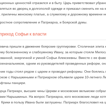
ационных ценностей отразился и в быту. Царь приветствовал убра
вляться во дворец в долгополой одежде и приказал сменить ее на 
 приличны женскому платью, а служилому и дорожному времени н
ростное сопротивление и Патриарха, и Боярской думы.
 приход Софьи к власти
евича пришли в движение боярские группировки. Столичная элита 
му болезненному и слабоумному Ивану, за которым стояли Милос
ванной, энергичной и умной Софьи Алексеевны. Вместе с ее фав
оеначальником, одним из руководителей проведенных реформ, он
едние годы стоял рядом с царем и проводил реформы. Они боялись 
союзе с Нарышкиными и Патриархом объявили царем 10-летнего Ле
кафтаны панцири.
рца Патриарх, высшие чины Церкви и московские вельможи собрал
ми Нарышкиных. На вопрос Патриарха, кого московские люди хотя
 Крики в пользу Ивана были заглушены. Патриарх благословил на ц