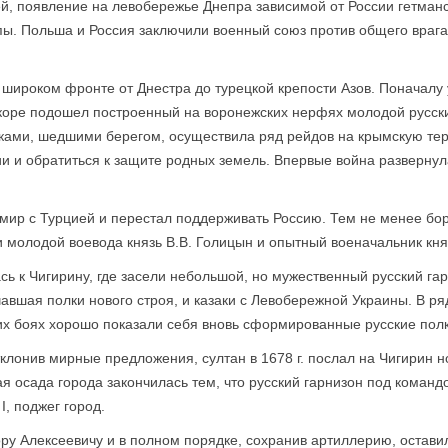
ей, появление на левобережье Днепра зависимой от России гетма
опы. Польша и Россия заключили военный союз против общего враг
 широком фронте от Днестра до турецкой крепости Азов. Поначалу 
скоре подошел построенный на воронежских нерфях молодой русск
заками, шедшими берегом, осуществила ряд рейдов на крымскую т
и и обратиться к защите родных земель. Впервые война развернул
а мир с Турцией и перестал поддерживать Россию. Тем не менее б
 молодой воевода князь В.В. Голицын и опытный военачальник княз
ь к Чигирину, где засели небольшой, но мужественный русский гар
вшая полки нового строя, и казаки с Левобережной Украины. В ря
их боях хорошо по­казали себя вновь сформированные русские полк
тклонив мирные предложения, султан в 1678 г. послал на Чигирин
я осада города закончилась тем, что русский гарнизон под коман
, поджег город.
 Алексеевичу и в полном порядке, сохранив артиллерию, оставил