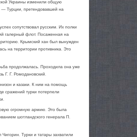
нской Украины изменили общую
а — Турции, претендовавшей на
успех сопутствовал русским. Их полки
ий галерный флот. Посаженная на
ерриторию. Крымский хан был вынужден
ась на территории противника. Это
орьба продолжалась. Проходила она уже
ь Г. Г. Ромодановский.
низон и казаки. К ним на помощь
де сражений турки потерпели
и.
 новую огромную армию. Это была
дованием шотландского генерала П.
 Чигорин. Турки и татары захватили