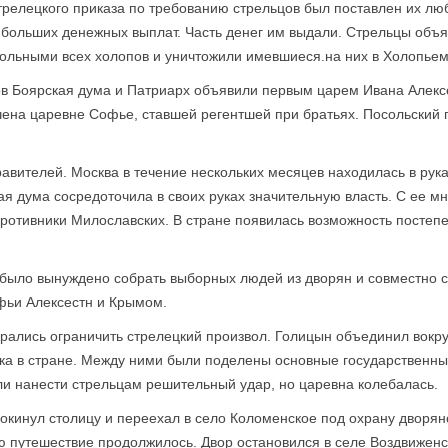
трелецкого приказа по требованию стрельцов был поставлен их лю
 больших денежных выплат. Часть денег им выдали. Стрельцы объ
вольными всех холопов и уничтожили имевшиеся.на них в Холопьем
цов Боярская дума и Патриарх объявили первым царем Ивана Алекс
чена царевне Софье, ставшей регентшей при братьях. Посольский 
авителей. Москва в течение нескольких месяцев находилась в рука
кая дума сосредоточила в своих руках значительную власть. С ее м
 противники Милославских. В стране появилась возможность посте
 было вынуждено собрать выборных людей из дворян и совместно 
офьи Алексестн и Крымом.
рались ограничить стрелецкий произвол. Голицын объединил вокруг
ка в стране. Между ними были поделены основные государственны
и нанести стрельцам решительный удар, но царевна колебалась.
покинул столицу и переехал в село Коломенское под охрану дворя
ю путешествие продолжилось. Двор остановился в селе Воздвиженс