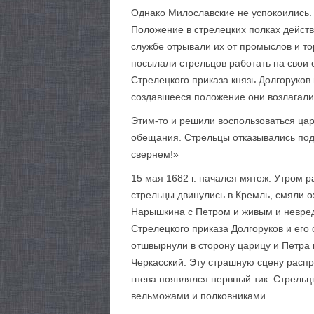
Однако Милославские не успокоились. 
Положение в стрелецких полках дейст
службе отрывали их от промыслов и то
посылали стрельцов работать на свои 
Стрелецкого приказа князь Долгоруков 
создавшееся положение они возлагали 
Этим-то и решили воспользоваться цар
обещания. Стрельцы отказывались под
свернем!»
15 мая 1682 г. начался мятеж. Утром
стрельцы двинулись в Кремль, смяли о
Нарышкина с Петром и живым и невред
Стрелецкого приказа Долгоруков и его 
отшвырнули в сторону царицу и Петра и
Черкасский. Эту страшную сцену распр
гнева появлялся нервный тик. Стрель
вельможами и полковниками.