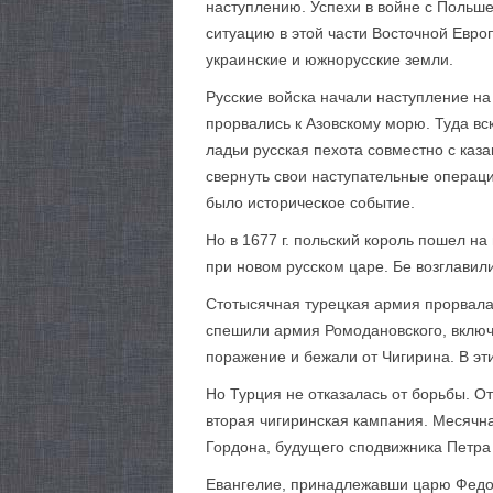
наступлению. Успехи в войне с Польш
ситуацию в этой части Восточной Евр
украинские и южнорусские земли.
Русские войска начали наступление на
прорвались к Азовскому морю. Туда в
ладьи русская пехота совместно с ка
свернуть свои наступательные операци
было историческое событие.
Но в 1677 г. польский король пошел н
при новом русском царе. Бе возглавили
Стотысячная турецкая армия прорвалас
спешили армия Ромодановского, включа
поражение и бежали от Чигирина. В эт
Но Турция не отказалась от борьбы. О
вторая чигиринская кампания. Месячна
Гордона, будущего сподвижника Петра I
Евангелие, принадлежавши царю Федору