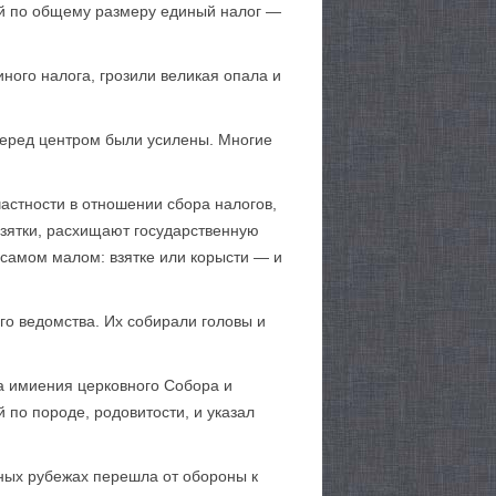
ый по общему размеру единый налог —
ного налога, грозили великая опала и
перед центром были усилены. Многие
астности в отношении сбора налогов,
 взятки, расхищают государственную
в самом малом: взятке или корысти — и
го ведомства. Их собирали головы и
на имиения церковного Собора и
 по породе, родовитости, и указал
жных рубежах перешла от обороны к