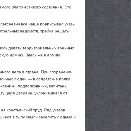
­мого благочестивого состояния. Это
лексеевич все чаще подписывал указы
нтральных ведомств, требуя решать
лось девять территориальных военных
йскую армию. Здесь же в армию
ного дела в стране. При сохранении
аточных людей — в солдатские полки.
ковники, подполковники, капитаны.
зу царя дворяне, уклонившиеся от
а крестьянский труд. Ряд указов
вшиеся в тылу земли заселить людьми и