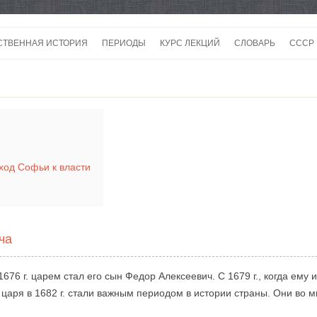
Перейти
к
СТВЕННАЯ ИСТОРИЯ
ПЕРИОДЫ
КУРС ЛЕКЦИЙ
СЛОВАРЬ
СССР
содержимому
СССР
в
СССР
ВОЙ
иход Софьи к власти
ча
76 г. царем стал его сын Федор Алексеевич. С 1679 г., когда ему и
и царя в 1682 г. стали важным периодом в истории страны. Они во