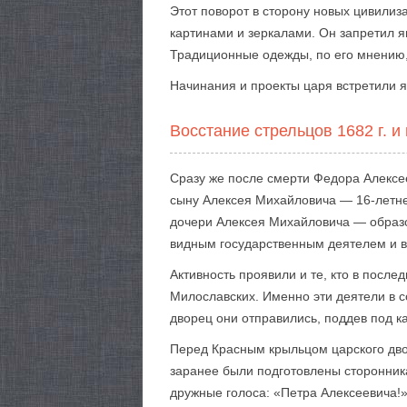
Этот поворот в сторону новых цивилиз
картинами и зеркалами. Он запретил я
Традиционные одежды, по его мнению,
Начинания и проекты царя встретили я
Восстание стрельцов 1682 г. и
Сразу же после смерти Федора Алексе
сыну Алексея Михайловича — 16-летне
дочери Алексея Михайловича — образо
видным государственным деятелем и в
Активность проявили и те, кто в посл
Милославских. Именно эти деятели в 
дворец они отправились, поддев под 
Перед Красным крыльцом царского дво
заранее были подготовлены сторонника
дружные голоса: «Петра Алексеевича!»