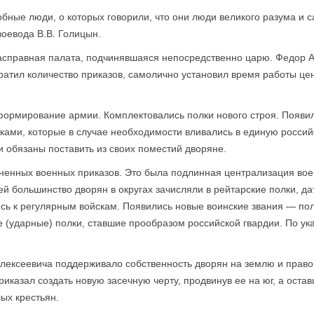
бные люди, о которых говорили, что они люди великого разума и са
воевода В.В. Голицын.
справная палата, подчинявшаяся непосредственно царю. Федор А
кратил количество приказов, самолично установил время работы це
ормирование армии. Комплектовались полки нового строя. Появи
лками, которые в случае необходимости вливались в единую росси
 обязаны поставить из своих поместий дворяне.
енных военных приказов. Это была подлинная централизация воен
ей большинство дворян в округах зачисляли в рейтарские полки, д
ись к регулярным войскам. Появились новые воинские звания — пол
ударные) полки, ставшие прообразом российской гвардии. По ука
лексеевича поддерживало собственность дворян на землю и право н
риказал создать новую засечную черту, продвинув ее на юг, а оста
ых крестьян.