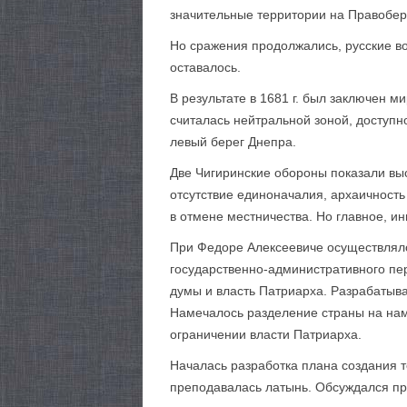
значительные территории на Правобер
Но сражения продолжались, русские во
оставалось.
В результате в 1681 г. был заключен 
считалась нейтральной зоной, доступн
левый берег Днепра.
Две Чигиринские обороны показали выс
отсутствие единоначалия, архаичность 
в отмене местничества. Но главное, и
При Федоре Алексеевиче осуществлялся
государственно-административного пе
думы и власть Патриарха. Разрабатыв
Намечалось разделение страны на нам
ограничении власти Патриарха.
Началась разработка плана создания т
преподавалась латынь. Обсуждался пр