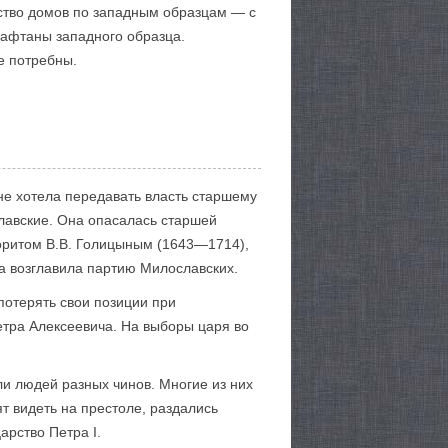
нство домов по западным образцам — с
кафтаны западного образца.
е потребны.
не хотела передавать власть старшему
лавские. Она опасалась старшей
оритом В.В. Голицыным (1643—1714),
а возглавила партию Милославских.
потерять свои позиции при
тра Алексеевича. На выборы царя во
и людей разных чинов. Многие из них
т видеть на престоле, раздались
арство Петра I.