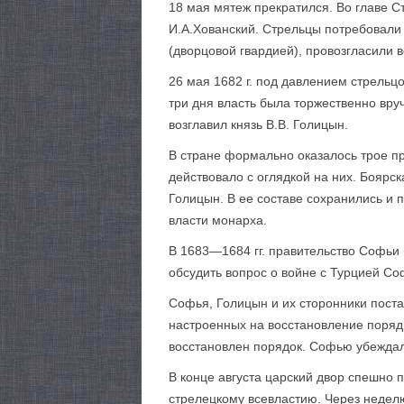
18 мая мятеж прекратился. Во главе С
И.А.Хованский. Стрельцы потребовали
(дворцовой гвардией), провозгласили 
26 мая 1682 г. под давлением стрель
три дня власть была торжественно вру
возглавил князь В.В. Голицын.
В стране формально оказалось трое пр
действовало с оглядкой на них. Боярс
Голицын. В ее составе сохранились и
власти монарха.
В 1683—1684 гг. правительство Софьи
обсудить вопрос о войне с Турцией С
Софья, Голицын и их сторонники поста
настроенных на восстановление поряд
восстановлен порядок. Софью убеждал
В конце августа царский двор спешно 
стрелецкому всевластию. Через недел