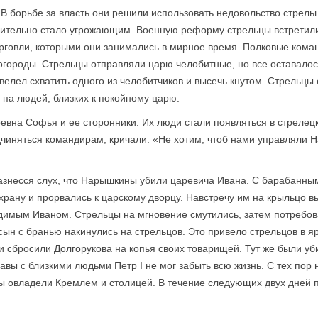
В борьбе за власть они решили использовать недовольство стрель
вительно стало угрожающим. Военную реформу стрельцы встретил
рговли, которыми они занимались в мирное время. Полковые ко­ма
огороды. Стрельцы отправляли царю челобитные, но все оставало
велел схватить одного из челобитчиков и высечь кнутом. Стрельцы
па людей, близких к покойному царю.
евна Софья и ее сторонники. Их люди стали появляться в стрелец
чиняться командирам, кричали: «Не хотим, чтоб нами управляли
 разнесся слух, что Нарышкины убили царевича Ивана. С барабанн
храну и прорвались к царскому дворцу. Навстречу им на крыльцо
имым Иваном. Стрельцы на мгновение смутились, затем потребов
сын с бранью накинулись на стрельцов. Это привело стрельцов в я
 сбросили Долгорукова на копья своих товарищей. Тут же были уби
авы с близкими людьми Петр I не мог забыть всю жизнь. С тех пор 
цы овладели Кремлем и столицей. В течение следующих двух дней