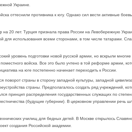
ежной Украине.
йска оттеснили противника к югу. Однако сил вести активные бое
мир на 20 лет. Турция признала права России на Левобережную Укр
ой для использования всеми сторонами, в том числе татарами. Сл
окий уровень подготовки новой русской армии, но вскрыли многие
поместного войска. Все это было учтено в той реформе армии, кот
нициатива на юге постепенно начинает переходить к России.
 поворот страны в сторону западной культуры, западной цивилиз
реустройства страны. Предполагалось создать ряд учреждений, ко
ался принцип распределения государственных служащих по степен
естничества (будущие губернии). В церковном управлении речь ш
ехнических училищ для бедных детей. В Москве открылось Славяно
оект создания Российской академии.