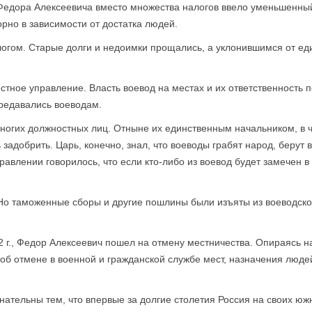
 Федора Алексеевича вместо множества налогов ввело уменьшенн
орно в зависимости от достатка людей.
гом. Старые долги и недоимки прощались, а уклонившимся от еди
тное управление. Власть воевод на местах и их ответственность 
редавались воеводам.
огих должностных лиц. Отныне их единственным начальником, в ч
 задобрить. Царь, конечно, знал, что воеводы грабят народ, берут
правлении говорилось, что если кто-либо из воевод будет замечен 
. Но таможенные сборы и другие пошлины были изъяты из воеводско
82 г., Федор Алексеевич пошел на отмену местничества. Опираясь 
об отмене в военной и гражданской службе мест, назначения людей
енательны тем, что впервые за долгие столетия Россия на своих ю