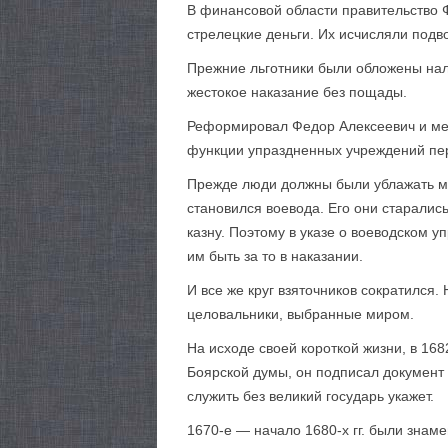
В финансовой области правительство
стрелецкие деньги. Их исчисляли подв
Прежние льготники были обложены нало
жестокое наказание без пощады.
Реформировал Федор Алексеевич и мес
функции упраздненных учреждений пе
Прежде люди должны были ублажать мн
становился воевода. Его они старались
казну. Поэтому в указе о воеводском у
им быть за то в наказании.
И все же круг взяточников сократился
целовальники, выбранные миром.
На исходе своей короткой жизни, в 16
Боярской думы, он подписал документ 
служить без великий государь укажет.
1670-е — начало 1680-х гг. были знам