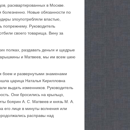
цов, расквартированных в Москве.
и болезненно. Новые обязанности по
ндиры злоупотребляли властью,
сь попрежнему. Руководитель
 отбили своего товарища. Вину за
ких полках, раздавать деньги и щедрые
 Нарышкины и Матвеев, мы им всем шею
ым боем и развернутыми знаменами
 вышла царица Наталья Кирилловна
али выдать изменников. Руководитель
рость. Они бросились на крыльцо,
ты боярин А. С. Матвеев и князь М. А.
на его лице в минуты волнения или
 продолжались расправы над