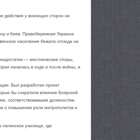
вые действия у воюющих сторон не
аину и Киев. Правобережная Украина
авянское население бежало отсюда на
 недостатки — местнические споры,
орая началась в ходе и после войны, и
ации. Был разработан проект
торые бы сократили влияние Боярской
ям, соответствовавшим должностям.
ла о повышении роли митрополитов и
-латинское училище, где