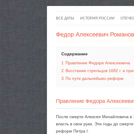
ВСЕ ДАТЫ
ИСТОРИЯ РОССИИ
ОТЕЧЕ
Федор Алексеевич Романо
Содержание
1
Правление Федора Алексеевича
2
Восстание стрельцов 1682 г. и пр
3
По пути дальнейших реформ
Правление Федора Алексееви
После смерти Алексея Михайловича в 16
власть в свои руки. Эти годы до смерт
реформ Петра I.