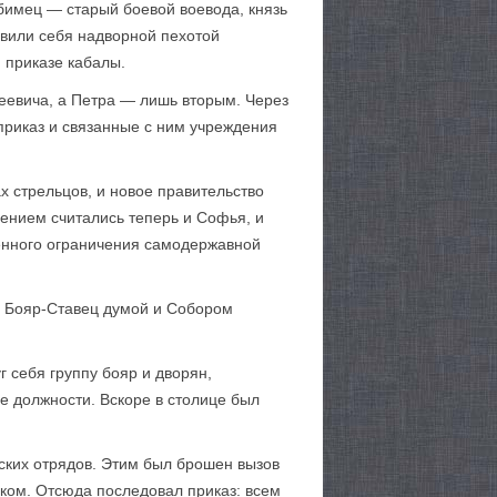
бимец — старый боевой воевода, князь
явили себя надворной пехотой
 приказе кабалы.
еевича, а Петра — лишь вторым. Через
приказ и связанные с ним учреждения
х стрельцов, и новое правительство
нением считались теперь и Софья, и
пенного ограничения самодержавной
с Бояр-Ставец думой и Собором
 себя группу бояр и дворян,
е должности. Вскоре в столице был
нских отрядов. Этим был брошен вызов
ком. Отсюда последовал приказ: всем