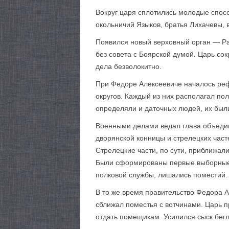
Вокруг царя сплотились молодые спосо
окольничий Языков, братья Лихачевы, 
Появился новый верховный орган — Ра
без совета с Боярской думой. Царь со
дела безволокитно.
При Федоре Алексеевиче началось реф
округов. Каждый из них располагал по
определяли и даточных людей, их были
Военными делами ведал глава объедин
дворянской конницы и стрелецких част
Стрелецкие части, по сути, приближал
Были сформированы первые выборные (
полковой службы, лишались поместий.
В то же время правительство Федора А
сближал поместья с вотчинами. Царь п
отдать помещикам. Усилился сыск бегл