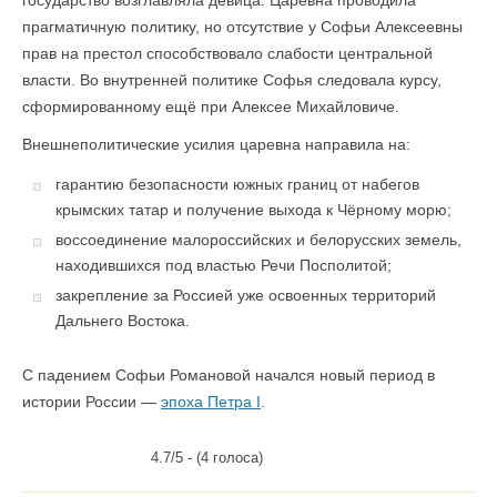
государство возглавляла девица. Царевна проводила
прагматичную политику, но отсутствие у Софьи Алексеевны
прав на престол способствовало слабости центральной
власти. Во внутренней политике Софья следовала курсу,
сформированному ещё при Алексее Михайловиче.
Внешнеполитические усилия царевна направила на:
гарантию безопасности южных границ от набегов
крымских татар и получение выхода к Чёрному морю;
воссоединение малороссийских и белорусских земель,
находившихся под властью Речи Посполитой;
закрепление за Россией уже освоенных территорий
Дальнего Востока.
С падением Софьи Романовой начался новый период в
истории России —
эпоха Петра I
.
4.7/5 - (4 голоса)