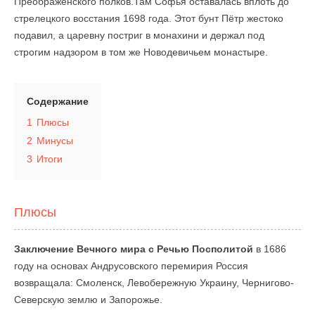
Преображенского полков.Там Софья оставалась вплоть до
стрелецкого восстания 1698 года. Этот бунт Пётр жестоко
подавил, а царевну постриг в монахини и держал под
строгим надзором в том же Новодевичьем монастыре.
Содержание
1
Плюсы
2
Минусы
3
Итоги
Плюсы
Заключение Вечного мира с Речью Посполитой
в 1686
году на основах Андрусовского перемирия Россия
возвращала: Смоленск, Левобережную Украину, Чернигово-
Северскую землю и Запорожье.