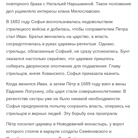
повторного брака с Натальей Нарышкиной. Такое положение
дел ущемляло интересы клана Милославских.
В 1682 году Софья воспользовалась недовольством
стрелецкого войска и добилась, чтобы соправителем Петра
стал Иван. Братья венчались на царство, а власть
сосредоточилась в руках царевны-регентши. Однако,
стрельцы, обласканные Софьей, не сразу успокоились. Бунт
оказался настолько серьёзен, что царевне пришлось
собирать дворянское ополчение для подавления. Главу
стрельцов, князя Хованского, Софья приказала казнить.
Когда женился Иван, а затем Пётр в 1689 году взял в жены
Евдокию Лопухину, оба царя стали совершеннолетними. В
регентстве сестры уже не было никакой необходимости.
Софья предприняла попытку сохранить власть, опираясь на
стрельцов и верных людей. Эту борьбу она проиграла.
Пётр поселил царевну в Новодевичий монастырь, у ворот
которого стояли в карауле солдаты Семёновского и