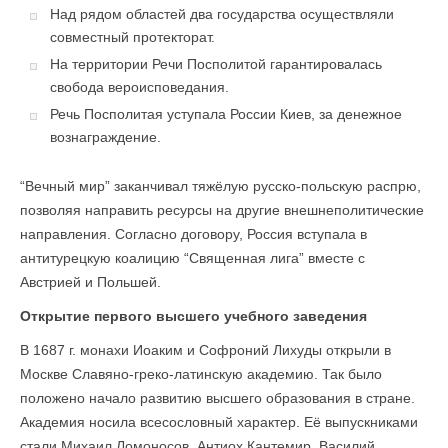
Над рядом областей два государства осуществляли
совместный протекторат.
На территории Речи Посполитой гарантировалась
свобода вероисповедания.
Речь Посполитая уступала России Киев, за денежное
вознаграждение.
“Вечный мир” заканчивал тяжёлую русско-польскую распрю,
позволяя направить ресурсы на другие внешнеполитические
направления. Согласно договору, Россия вступала в
антитурецкую коалицию “Священная лига” вместе с
Австрией и Польшей.
Открытие первого высшего учебного заведения
В 1687 г. монахи Иоаким и Софроний Лихуды открыли в
Москве Славяно-греко-латинскую академию. Так было
положено начало развитию высшего образования в стране.
Академия носила всесословный характер. Её выпускниками
стали Михаил Ломоносов, Антиох Кантемир, Василий