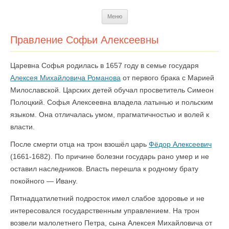
Перейти
Меню
к
содержимому
Правление Софьи Алексеевны
Царевна Софья родилась в 1657 году в семье государя
Алексея Михайловича Романова
от первого брака с Марией
Милославской. Царских детей обучал просветитель Симеон
Полоцкий. Софья Алексеевна владела латынью и польским
языком. Она отличалась умом, прагматичностью и волей к
власти.
После смерти отца на трон взошёл царь
Фёдор Алексеевич
(1661-1682). По причине болезни государь рано умер и не
оставил наследников. Власть перешла к родному брату
покойного — Ивану.
Пятнадцатилетний подросток имел слабое здоровье и не
интересовался государственным управлением. На трон
возвели малолетнего Петра, сына Алексея Михайловича от