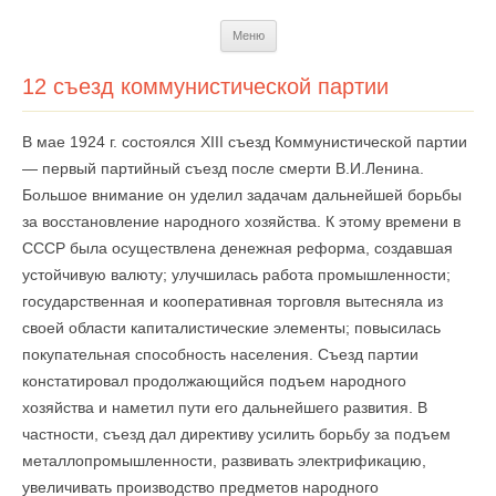
Перейти
Меню
к
содержимому
12 съезд коммунистической партии
В мае 1924 г. состоялся XIII съезд Коммунистиче­ской партии
— первый партийный съезд после смерти В.И.Ленина.
Большое внимание он уделил задачам дальнейшей борьбы
за восстановление народного хозяйства. К этому времени в
СССР была осуществлена денежная реформа, создавшая
устойчивую валюту; улучшилась работа промышленности;
государственная и кооперативная торговля вытесняла из
своей области капиталистические элементы; повысилась
покупательная способность населения. Съезд партии
констатировал продолжающийся подъем народного
хозяйства и наметил пути его дальнейшего развития. В
частности, съезд дал директиву усилить борьбу за подъем
металлопро­мышленности, развивать электрификацию,
увеличивать производство предметов народного