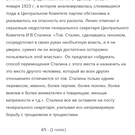
января 1923 г., в котором анализировалась сложившаяся
тогда в Центральном Комитете партии обстановка и
указывалось на опасность его раскола. Ленин отмечал и
серьезные недостатки генерального секретаря Центрального
Комитета И.В.Сталина: «Тов. Сталин, сделавшись генсеком,
сосредоточил в своих руках необъятную власть, и я не
уверен, сумеет ли он всегда достаточно осторожно
пользоваться этой властью». Он предлагал «обдумать
способ перемещения Сталина с этого места и назначить на
это место другого человека, который во всех других
отношениях отличается от тов. Сталина только одним
перевесом, именно, более терпим, более лоялен, более
вежлив и более внимателен к товарищам, меньше
капризности и т.д.». Сталина все же оставили на посту
генерального секретаря, учитывая его непримиримую
борьбу с троцкизмом и троцкистами.
4/5 - (1 голос)