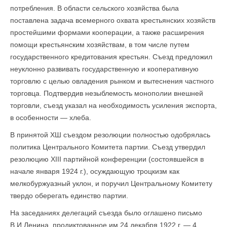
потребления. В области сельского хозяйства была
поставлена задача всемерного охвата крестьянских хозяйств
простейшими формами кооперации, а также расширения
помощи крестьянским хозяйствам, в том числе путем
государственного кредитования крестьян. Съезд предложил
не­уклонно развивать государственную и кооперативную
торговлю с целью овладения рынком и вытеснения частного
торговца. Подтвердив незыблемость монополии внешней
торговли, съезд указал на необходимость усиления экспорта,
в особенности — хлеба.
В принятой ХШ съездом резолюции полностью одобрялась
политика Центрального Комитета партии. Съезд утвердил
резолюцию XIII партийной конференции (состоявшейся в
начале января 1924 г.), осуждающую троцкизм как
мелкобуржуазный уклон, и поручил Центральному Комитету
твердо оберегать единство партии.
На заседаниях делегаций съезда было оглашено письмо
В.И.Ленина, продиктованное им 24 декабря 1922 г. — 4