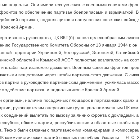
тью подполья. Они имели тесную связь с военными советами фрон
фронтов по обеспечению партизан боеприпасами и взрывчаткой. В
ействий партизан, подпольщиков и наступавших советских войск, 
 Красной Армии.
перативность руководства, ЦК ВКП(б) нашел целесообразным ликв
ению Государственного Комитета Обороны от 13 января 1944 г. о
нной территории Украинской, Белорусской, Эстонской, Латвийской
нинской областей и Крымской АССР полно­стью возлагалось на со
и и штабы партизанского движения. Военным советам фронтов пре
вчатыми веществами через штабы партизанского движения. С лик
ов партии в руководстве партизанским движением, усилилась масс
аимодействие партизан и подпольщиков с Красной Армией.
и органами, наличие посадочных площадок в партизанских краях и
партии, руководителям оперативных групп, уполномоченным ЦК ком
 соединений вылетать по вызову за линию фронта с докладами, а 
еспублик, обкомы партии, республиканские и областные штабы па
а. Тесно были связаны с партизанскими командирами и комиссара
ЦК коммунистических партий союзных республик: Украины — Н. С. Х