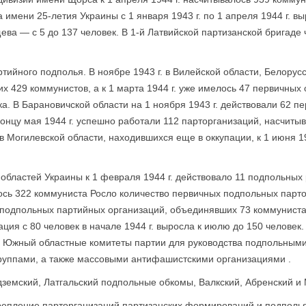
 имени 25-летия Украины с 1 января 1943 г. по 1 апреля 1944 г. вы
ева — с 5 до 137 человек. В 1-й Латвийской партизанской бригаде 
тийного подполья. В ноябре 1943 г. в Вилейской области, Белорус
 429 коммунистов, а к 1 марта 1944 г. уже имелось 47 первичных 
ка. В Барановичской области на 1 ноября 1943 г. действовали 62 п
концу мая 1944 г. успешно работали 112 парторганизаций, насчит
 Могилевской области, находившихся еще в оккупации, к 1 июня 19
областей Украины к 1 февраля 1944 г. действовало 11 подпольных
ось 322 коммуниста Росло количество первичных подпольных парто
6 подпольных партийных организаций, объединявших 73 коммуниста,
ация с 80 человек в начале 1944 г. выросла к июлю до 150 человек
 Южный областные комитеты партии для руководства подпольным
группами, а также массовыми антифашистскими организациями .
дземский, Латгальский подпольные обкомы, Валкский, Абренский и
репление парторганизаций партизанских формирований и подполь