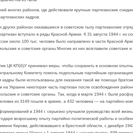
ией многих районов, где действовали крупные партизанские соеди
артизанских кадров.
и других районах оказавшиеся в советском тылу партизанские отря
ртизан вступало в ряды Красной Армии. К 31 августа 1944 г. из 
ссии около 100 тыс. человек было направлено в части Красной Ар
мольские и советские органы Многие из них возглавили советские 
блик ЦК КП(б)У принимал меры, чтобы сохранить в основном опытн
Центральному Комитету помочь подпольным партийным организация
ти кадры были использованы для оказания такой же помощи братс
и на Украине некоторая часть партизан после освобождения район
льские и советские органы. Так, когда в марте 1944 г. были расф
еловек из 3149 пошли в армию, а 432 человека — на партийно-ком
ормирований в 1944 г. серьезно улучшили руководство всей жизн
годаря возросшему опыту партийно-политической работы и особе
мени Кирова, действовавшего в Брестской области, с декабря 1943
дивизии имени Щорса к 1 апреля 1944 г. насчитывалось 939 коммуни