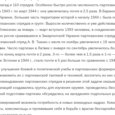
ригад и 110 отрядов. Особенно быстро росла численность партизан
 1943 г. по март 1944 г. она увеличилась почти в 2,5 раза. В Бара
краине, большая часть территории которой к началу 1944 г. была 
тизанских отрядов и групп. Выросли количественно и уже действов
Олексенко за январь — март вступило 1393 человека, в соединение
ро росли сра­жавшиеся в Закарпатской Украине партизанские отряд
занский отряд А. В. Тканко с июля по ноябрь увеличился с 19 чело
ек. Число партизан в Латвии с января по сентябрь увеличилось бол
о конец марта почти в 2 раза, 3-го — более чем в 1,5 раза и 1-го —
 Эстонии в 1944 г., стало почти в 5 раз больше по сравнению с 1943
л улучшения боевой и политической учебы в партизанских формир
накомить их с партизанской тактикой и техникой, воспитать из них
омандованию партизанских отрядов в решении этой задачи оказы
низаций создавались группы для изучения оружия, проводились б
кой подготовки партизан обсуждались на заседаниях подпольных р
рмирований возникла потребность в новых командных кадрах. Ко
ы, комсомольцы и проявившие себя в борьбе с врагом беспартийн
циалистов из тыла.