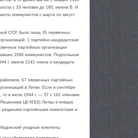
росла с 33 человек до 180, имени В. И.
число коммунистов с марта по август
ской ССР, было лишь 35 первичных
организаций, 1 партийно-кандидатская
ервичные партий­ные организации
ывавших 1586 коммунистов. Подпольные
44 г. имели 2141 члена и кандидата
 райкомов, 67 первичных партийных
рганизаций в Литве. Если в сентябре
 то в июле 1944 г. — 37 с 162 членами
. Решением ЦК КП(б) Литвы в январе
и уездными партийными комитетами и
 Мадонский уездные комитеты.
я способствовали оживлению