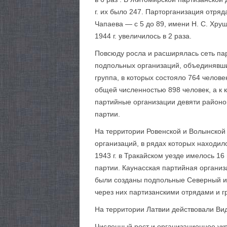
г. их было 247. Парторганизация отряда
Чапаева — с 5 до 89, имени Н. С. Хрущ
1944 г. увеличилось в 2 раза.
Повсюду росла и расширялась сеть пар
подпольных организаций, объединявших
группа, в которых состояло 764 челове
общей численностью 898 человек, а к 
партийные организации девяти районов
партии.
На территории Ровенской и Волынской 
организаций, в рядах которых находил
1943 г. в Тракайском уезде имелось 1
партии. Каунасская партийная организ
были созданы подпольные Северный и
через них партизанскими отрядами и 
На территории Латвии действовали Ви
Численный рост и организационное ук