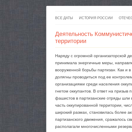
ВСЕ ДАТЫ
ИСТОРИЯ РОССИИ
ОТЕЧЕ
Деятельность Коммунистич
территории
Наряду с огромной организаторской д
принимала энергичные меры, направле
вооруженной борьбы партизан. Как и в
долягны проводиться под ее контроле
организациями среди населения оккуп
гнетом оккупантов. В ответ на призыв 
фашистов в партизанские отряды шли 
часть оккупированной территории, чис
широкий размах, становилась более ак
партизанского движения, сражалось св
располагали многочисленными резерва