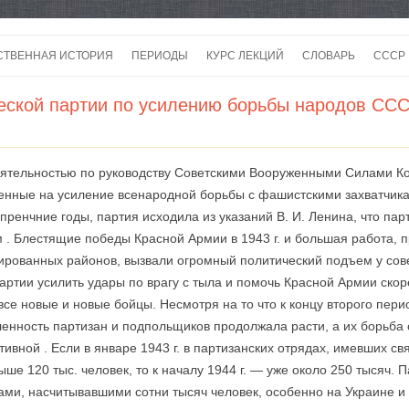
Перейти
к
СТВЕННАЯ ИСТОРИЯ
ПЕРИОДЫ
КУРС ЛЕКЦИЙ
СЛОВАРЬ
СССР
содержимому
СССР
еской партии по усилению борьбы народов ССС
СССР
ВОЙ
еятельностью по руководству Советскими Вооруженными Силами Ком
нные на усиление всенародной борьбы с фашистскими захватчикам
 пренчние годы, партия исходила из указаний В. И. Ленина, что па
м . Блестящие победы Красной Армии в 1943 г. и большая работа,
ированных районов, вызвали огромный политический подъем у сов
партии усилить удары по врагу с тыла и помочь Красной Армии ско
все новые и новые бойцы. Несмотря на то что к концу второго пе
ленность партизан и подпольщиков продолжала расти, а их борьба
тивной . Если в январе 1943 г. в партизанских отрядах, имевших с
ыше 120 тыс. человек, то к началу 1944 г. — уже около 250 тысяч.
ми, насчитывавшими сотни тысяч человек, особенно на Украине и 