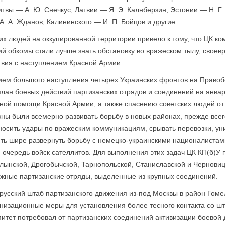
Литвы — А. Ю. Снечкус, Латвии — Я. Э. Калнберзин, Эстонии — Н. Г
. А. Жданов, Калининского — И. П. Бой­цов и другие.
их людей на оккупированной территории привело к тому, что ЦК ко
й обкомы стали лучше знать обстановку во вражеском тылу, своев
твия с наступлением Красной Армии.
анием большого наступления четырех Укра­инских фронтов на Прав
план боевых действий партизанских отрядов и соединений на янва
ной помощи Красной Армии, а также спасению советских людей от у
ны были всемерно развивать борьбу в новых районах, прежде всег
носить удары по вражеским коммуникациям, срывать перевоз­ки, ун
сть шире развернуть борьбу с немецко-украинскими националистам
 очередь войск сателлитов. Для выполнения этих задач ЦК КП(б)У 
лынской, Дрогобычской, Тарнопольской, Станиславской и Чернови
жные партизанские отряды, выделенные из крупных соединений.
русский штаб партизанского движения из-под Москвы в район Гом
анизационные меры для установления более тесного контакта со ш
итет потребовал от партизанских соединений активизации боевой 