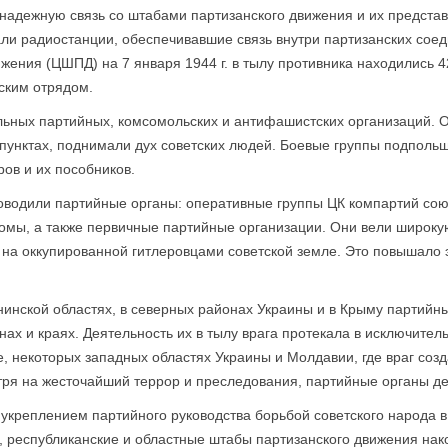
надежную связь со штабами партизанского движения и их представ
ли радиостанции, обеспечивавшие связь внутри партизанских соеди
жения (ЦШПД) на 7 января 1944 г. в тылу противника находились 
ским отрядом.
ьных партийных, комсомольских и антифашистских организаций. О
 пунктах, поднимали дух советских людей. Боевые группы подполь
ов и их пособников.
оводили партийные органы: оперативные группы ЦК компартий сою
мы, а также первичные партийные организации. Они вели широкую
 на оккупированной гитлеровцами советской земле. Это повышало
нинской областях, в северных районах Украины и в Крыму партийн
ах и краях. Деятельность их в тылу врага протекала в исключител
, некоторых западных областях Украины и Молдавии, где враг созд
тря на жесточайший террор и преследования, партийные органы де
укреплением партийного руководства борьбой советского народа в
, республиканские и областные штабы партизанского движения нак