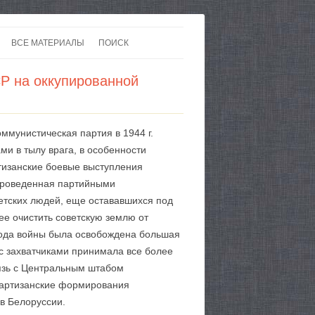
ВСЕ МАТЕРИАЛЫ
ПОИСК
 В 20-30 ГОДЫ ХХ ВЕКА
ЛИТЕРАТУРА
Р на оккупированной
 ДО ВТОРОЙ МИРОВОЙ
ЕВРОПА
НЫ
КАРТЫ
мунистическая партия в 1944 г.
и в тылу врага, в особенности
ртизанские боевые выступления
 проведенная партийными
етских людей, еще остававшихся под
рее очистить советскую землю от
риода войны была освобождена большая
 с захватчиками принимала все более
вязь с Центральным штабом
 Партизанские формирования
в Белоруссии.