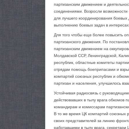
партизанским движением и деятельнос
соединениями. Возросли возможности 
для лучшего координирования боевых д
выполнению боевых задач в интересах
Для того чтобы еще более повысить о
партизанского движения. По постановл
партизанским движением на оккупирова
Молдавской ССР, Ленинградской, Кали
республик, областные комитеты парти
отрядам помощь боеприпасами и взры
компартий союзных республик и обком
партизан и населения, улучшилось вз
Устойчивая радиосвязь с руководящим
действовавших в тылу врага обкомов 
командирам и комиссарам партизанских
В то же время ЦК компартий союзных р
своих представителей за линию фронт
работавшими в тылу врага, секретари 