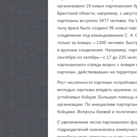
организовано 19 новых партизанских б
Брестской области, например, с августа
партизаны вступило 3477 человек. На У
тылу врага было создано 96 новых пар
соединение под командо­ванием С. А. 
только за январь —1345 человек. Быст
в крупные соединения. Например, парти
сентября по октябрь—с 17 до 225 челов
партизанского отряда возрос с января п
партизан, действовавших на территории
Рост численности партизан потребова
молодых партизан владеть оружием, оз
устойчивых бойцов. Большую помощь к
организации. По инициативе парторга
бойцами. Вопросы боевой и политичес
С увеличением числа партизанских фо
подразделений назначались коммунист
перебрасывать командные кадры и спе