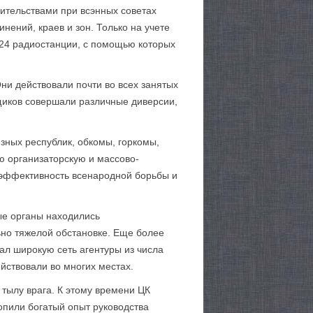
ительствами при всэнных советах
нений, краев и зон. Только на учете
424 радиостанции, с помощью которых
ни действовали почти во всех занятых
щиков совершали различные диверсии,
зных республик, обкомы, горкомы,
 организаторскую и массово-
 эффективность всенародной борьбы и
ые органы находились
ьно тяжелой обстановке. Еще более
ал широкую сеть агентуры из числа
йствовали во многих местах.
 тылу врага. К этому времени ЦК
опили богатый опыт руководства