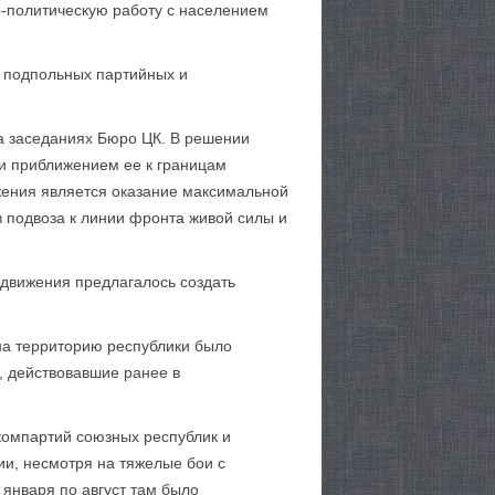
-политическую работу с населением
ю подпольных партийных и
а заседаниях Бюро ЦК. В решении
 и приближением ее к границам
жения является оказание максимальной
 подвоза к линии фронта живой силы и
 движения предлагалось создать
 на территорию республики было
, действовавшие ранее в
 компартий союзных республик и
и, несмотря на тяжелые бои с
 января по август там было