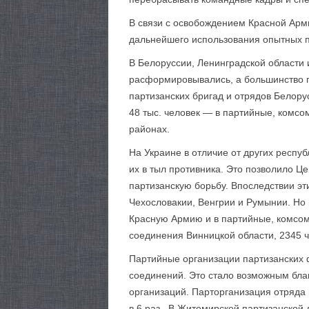
В связи с освобождением Красной Арм
дальнейшего использования опытных п
В Белоруссии, Ленинградской области 
расформировывались, а большинство па
партизанских бригад и отрядов Белору
48 тыс. человек — в партийные, комсо
районах.
На Украине в отличие от других респу
их в тыл противника. Это позволило 
партизанскую борьбу. Впоследствии э
Чехословакии, Венгрии и Румынии. Но 
Красную Армию и в партийные, комсомо
соединения Винницкой области, 2345 ч
Партийные организации партизанских ф
соединений. Это стало возможным бла
организаций. Парторганизация отряда и
в 6 раз . В Житомирской партизанской 