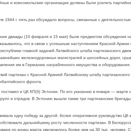
йные и комсомольские организации должны были усилить партийно
е 1944 г. пять раз обсуждало вопросы, связанные с деятельность
ения дважды (10 февраля и 15 мая) были предметом обсуждения н
указывалось, что в связи с успешным наступлением Красной Армии
республики главной задачей Латвийского штаба партизанского дви
важнейших железнодорожных магистралей и шоссейных дорог, срыв
равления им в Германию награбленного имущества и оборудования.
вий партизан с Красной Армией Латвийскому штабу партизанского
ибалтийского фронта.
поставил и ЦК КП(б) Эстонии. По его указанию в январе — марте
рупп и отрядов. В Эстонию вышли также три партизанские бригады
живала одну победу за другой, более оперативное руководство ЦК
обствовало дальнейшему росту численности партизан. В Белорусси
нваря по конец марта увеличилось более чем на 30 тыс. человек. С