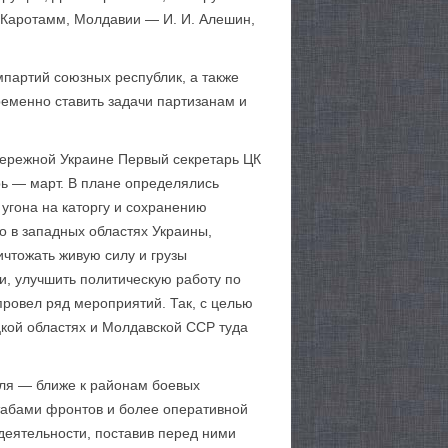
. Каротамм, Молдавии — И. И. Алешин,
мпартий союзных республик, а также
ременно ставить задачи партизанам и
обережной Украине Первый секретарь ЦК
рь — март. В плане определялись
гона на каторгу и со­хранению
о в западных областях Украины,
ичтожать живую силу и грузы
и, улучшить политическую работу по
провел ряд мероприятий. Так, с целью
цкой областях и Молдавской ССР туда
еля — ближе к районам боевых
табами фронтов и более оперативной
деятельности, поставив перед ними