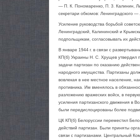
— П. К. Пономаренко, П. 3. Калинин, 
секретари обкомов: Ленинградского — А
Усиление руководства борьбой советск
Ленинградский, Калининский и Крымски
подпольщикам, согласовывать их дейс
В январе 1944 г. в связи с развертыв
КП(б) Украины Н. С. Хрущев утвердил 
задачи партизан по оказанию действен
народного имущества. Партизаны долж
вовлекая в нее местное население, на
противника. Им вменялось в обязанно
разложению вражеских войск, в первую
усиления партизанского движения в Во
были передислоцированы более подви
ЦК КП(б) Белоруссии переместил Бело
действий партизан. Были приняты орг
связи с партизанами. Центральный Ком