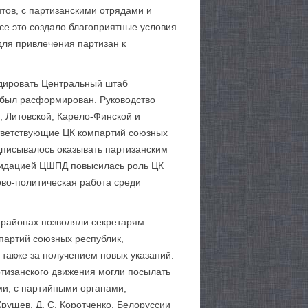
тов, с партизанскими отрядами и
се это создало благоприятные условия
для привлечения партизан к
идировать Центральный штаб
н был расформирован. Руководство
, Литовской, Карело-Финской и
ответствующие ЦК компартий союзных
дписывалось оказывать партизанским
видацией ЦШПД повысилась роль ЦК
ово-политическая работа среди
 районах позволяли секретарям
партий союзных республик,
также за получением новых указаний.
ртизанского движения могли посылать
ми, с партийными органами,
рущев, Д. С. Коротченко, Белоруссии