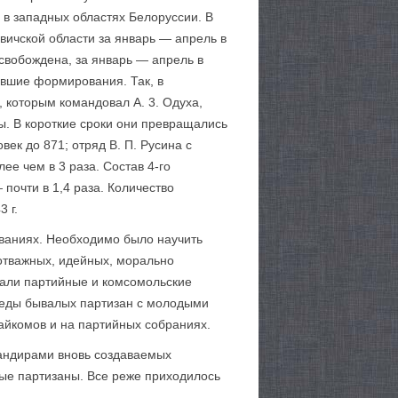
 в западных областях Белоруссии. В
новичской области за январь — апрель в
освобождена, за январь — апрель в
авшие формирования. Так, в
, которым командовал А. 3. Одуха,
ы. В короткие сроки они превращались
век до 871; отряд В. П. Русина с
ее чем в 3 раза. Состав 4-го
 почти в 1,4 раза. Количество
 г.
ованиях. Необходимо было научить
 отважных, идейных, морально
вали партийные и комсомольские
еседы бывалых партизан с молодыми
айкомов и на партийных собраниях.
мандирами вновь создаваемых
ые партизаны. Все реже приходилось