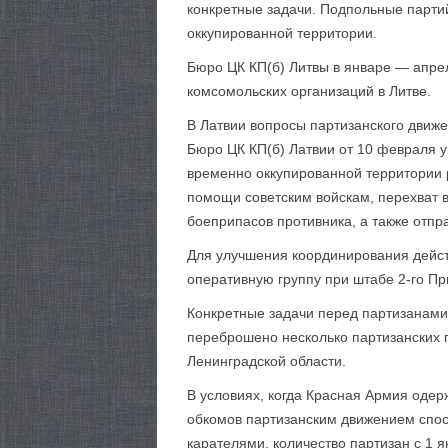
конкретные задачи. Подпольные парти
оккупированной территории.
Бюро ЦК КП(б) Литвы в январе — апрел
комсомольских организаций в Литве.
В Латвии вопросы партизанского движ
Бюро ЦК КП(б) Латвии от 10 февраля 
временно оккупированной территории 
помощи советским войскам, перехват 
боеприпасов противника, а также отп
Для улучшения координирования дейст
оперативную группу при штабе 2-го Пр
Конкретные задачи перед партизанами 
переброшено несколько партизанских г
Ленинградской области.
В условиях, когда Красная Армия одер
обкомов партизанским движением спос
карателями, количество партизан с 1 я