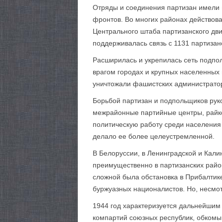
Отряды и соединения партизан имели 
фронтов. Во многих районах действова
Центрального штаба партизанского дви
поддерживалась связь с 1131 партизан
Расширилась и укрепилась сеть подпол
врагом городах и крупных населенных
уничтожали фашистских администратор
Борьбой партизан и подпольщиков рук
межрайонные партийные центры, райко
политическую работу среди населения
делало ее более целеустремленной.
В Белоруссии, в Ленинградской и Кали
преимущественно в партизанских район
сложной была обстановка в Прибалтике
буржуазных националистов. Но, несмо
1944 год характеризуется дальнейшим 
компартий союзных республик, обкомы