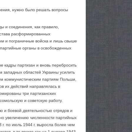
нения, нужно было решать вопросы
ды и соединения, как правило,
состава расформированных
мии и пограничные войска и лишь свыше
и партийные органы в освобожденных
ые кадры партизан и вновь перебросить
м западных областей Украины усилить
ким коммунистическим партиям Польши,
ов их действий направлялась в
ормированы три партизанских
сомольскую и советскую работу.
ью и боевой деятельностью отрядов и
нно увеличению численности партийных
 г. по июль 1944 г. выросла более чем
стов, в то время как на 1 января 1943