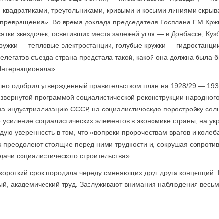
 квадратиками, треугольниками, кривыми и косыми линиями скрыв
ревращения». Во время доклада председателя Госплана Г.М.Кржи
сятки звездочек, осветивших места залежей угля — в Донбассе, Куз
кружки — тепловые электростанции, голубые кружки — гидростанции
елегатов съезда страна предстала такой, какой она должна была бы
нтернационала» .
но одобрил утвержденный правительством план на 1928/29 — 1932/
развернутой программой социалистической реконструкции народного
на индустриализацию СССР, на социалистическую перестройку сель
е усиление социалистических элементов в экономике страны, на у
рдую уверенность в том, что «вопреки пророчествам врагов и кол
к преодолеют стоящие перед ними трудности и, сокрушая сопроти
дачи социалистического строительства».
короткий срок породила череду сменяющих друг друга концепций. 
й, академический труд. Заслуживают внимания наблюдения весьм