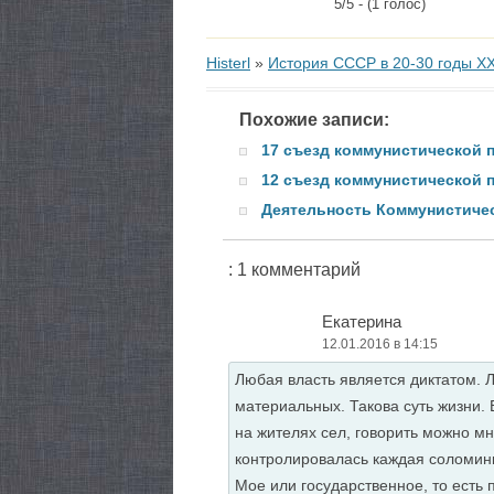
5/5 - (1 голос)
Histerl
»
История СССР в 20-30 годы ХХ
Похожие записи:
17 съезд коммунистической 
12 съезд коммунистической 
Деятельность Коммунистиче
: 1 комментарий
Екатерина
12.01.2016 в 14:15
Любая власть является диктатом. Л
материальных. Такова суть жизни. В
на жителях сел, говорить можно м
контролировалась каждая соломинка
Мое или государственное, то есть