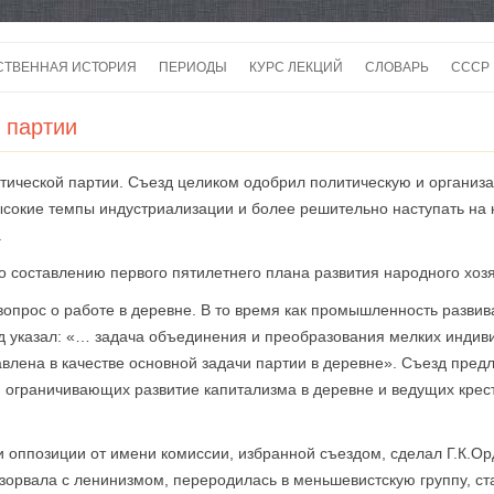
Перейти
к
СТВЕННАЯ ИСТОРИЯ
ПЕРИОДЫ
КУРС ЛЕКЦИЙ
СЛОВАРЬ
СССР
содержимому
СССР
 партии
СССР
стической партии. Съезд целиком одобрил политическую и органи
ВОЙ
ысокие темпы индустриализации и более решительно наступать на
.
о составлению первого пятилетнего плана развития народного хозя
опрос о работе в деревне. В то время как промышленность развив
д указал: «… задача объединения и преобразования мелких индиви
влена в качестве основной задачи партии в деревне». Съезд пред
, ограничивающих развитие капитализма в деревне и ведущих крес
и оппозиции от имени комиссии, избранной съездом, сделал Г.К.О
зорвала с ленинизмом, переродилась в меньше­вистскую группу, ст