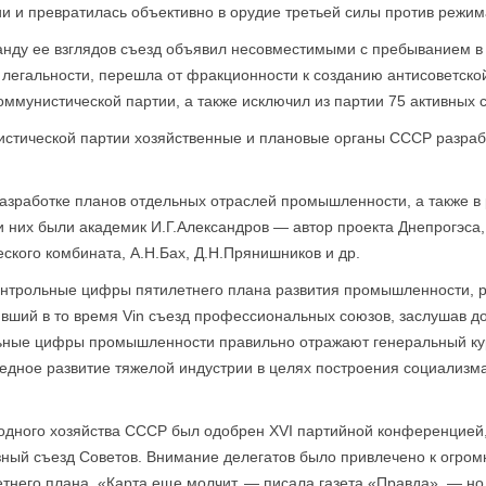
и и превратилась объективно в орудие третьей силы против режим
нду ее взглядов съезд объявил несовместимыми с пребыванием в 
 легальности, перешла от фракционности к созданию антисоветско
оммунистической партии, а также исключил из партии 75 активных с
истической партии хозяйственные и плановые органы СССР разраб
разработке планов отдельных отраслей промышленности, а также 
 них были академик И.Г.Александров — автор проекта Днепрогэса
еского комбината, А.Н.Бах, Д.Н.Прянишников и др.
контрольные цифры пятилетнего плана развития промышленности,
вший в то время Vin съезд профессиональных союзов, заслушав 
льные цифры промышленности правильно отражают генеральный ку
едное развитие тяжелой индустрии в целях построения социализма
дного хозяй­ства СССР был одобрен XVI партийной конференцией, 
зный съезд Советов. Внимание делегатов было привлечено к огром
него плана. «Карта еще молчит, — писала газета «Правда», — но 