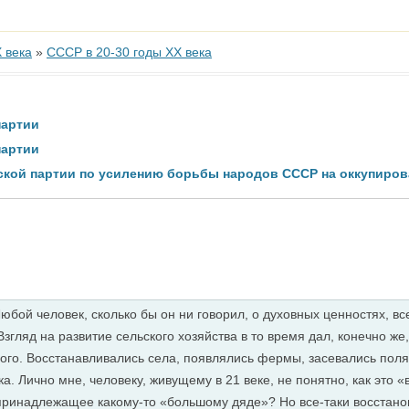
 века
»
СССР в 20-30 годы ХХ века
партии
партии
ской партии по усилению борьбы народов СССР на оккупиров
юбой человек, сколько бы он ни говорил, о духовных ценностях, все
згляд на развитие сельского хозяйства в то время дал, конечно же,
ного. Восстанавливались села, появлялись фермы, засевались поля
. Лично мне, человеку, живущему в 21 веке, не понятно, как это «в
 принадлежащее какому-то «большому дяде»? Но все-таки восстанов