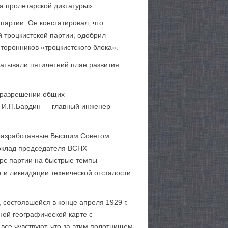
а пролетарской диктатуры».
партии. Он констатировал, что
й троцкистской партии, одобрил
торонников «троцкистского блока».
атывали пятилетний план развития
в разрешении общих
, И.П.Бардин — главный инженер
 разработанные Высшим Советом
доклад председателя ВСНХ
рс партии на быстрые темпы
 и ликвидации технической отсталости
состоявшейся в конце апреля 1929 г.
ной географической карте с
все чувствуют, что за этим полотнищем