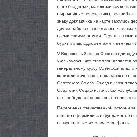
с его бледными, матовыми кружочками,
широчайшие перспективы, волшебные п
знаку докладчика на карте зажглись де
других районах; засветились красные 
всеми своими огнями. Перед глазами д
бурными аплодисментами и пением «И
V Всесоюзный съезд Советов единодуш
указывалось, что этот план является 
генеральному курсу Советской власти 
капиталистических и последовательно
Советского Союза. Съезд выразил тве
Советских Социалистических Республи
сил, победоносно разрешат великие за
Переоценка отечественной истории за 
еще не оформились в фундаментальны
возвращенные исторические факты.