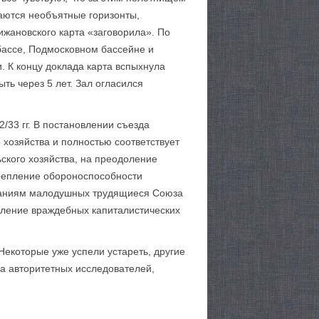
аются необъятные гори­зонты,
жановского карта «заговорила». По
бассе, Подмосковном бас­сейне и
. К концу доклада карта вспыхнула
ть через 5 лет. Зал огласился
33 гг. В постановлении съезда
 хозяйства и полностью соответствует
ского хозяйства, на преодоление
крепление обороноспособности
е­баниям малодушных трудящиеся Союза
вление враждебных капиталистических
Некоторые уже успели устареть, другие
а авторитетных исследователей,