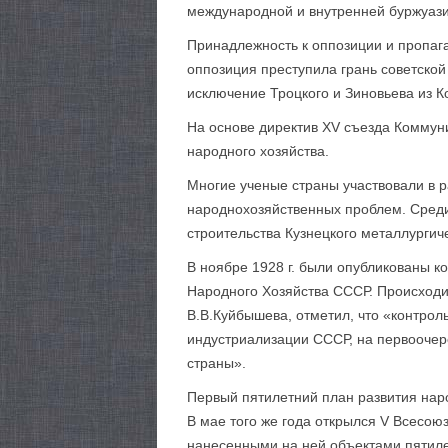
международной и внутренней буржуази
Принадлежность к оппозиции и пропага
оппозиция преступила грань советской
исключение Троцкого и Зиновьева из К
На основе директив XV съезда Коммун
народного хозяйства.
Многие ученые страны участвовали в 
народнохозяйственных проблем. Среди
строительства Кузнецкого металлургич
В ноябре 1928 г. были опубликованы 
Народного Хозяйства СССР. Происходи
В.В.Куйбышева, отметил, что «контро
индустриализации СССР, на первоочер
страны».
Первый пятилетний план развития наро
В мае того же года открылся V Всесою
нанесенными на ней объектами пятилет