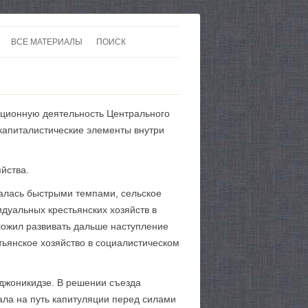
ВСЕ МАТЕРИАЛЫ
ПОИСК
 В 20-30 ГОДЫ ХХ ВЕКА
ЛИТЕРАТУРА
 ДО ВТОРОЙ МИРОВОЙ
ЕВРОПА
зационную деятельность Центрального
НЫ
КАРТЫ
 капиталистические элементы внутри
йства.
а­лась быстрыми темпами, сельское
дуальных крестьянских хозяйств в
ложил развивать дальше наступление
тьянское хозяйство в социалистическом
рджоникидзе. В решении съезда
ала на путь капитуляции перед силами