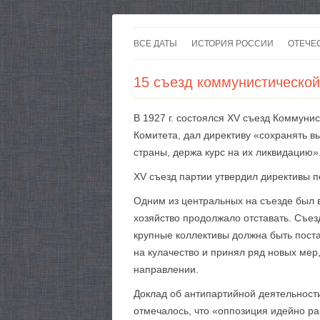
ВСЕ ДАТЫ
ИСТОРИЯ РОССИИ
ОТЕЧЕ
15 съезд коммунистической
В 1927 г. состоялся XV съезд Коммуни
Комитета, дал директиву «сохранять в
страны, держа курс на их ликвидацию»
XV съезд партии утвердил директивы п
Одним из центральных на съезде был в
хозяйство продолжало отставать. Съез
крупные коллективы должна быть поста
на кулачество и принял ряд новых мер
направлении.
Доклад об антипартийной деятельност
отмечалось, что «оппозиция идейно ра