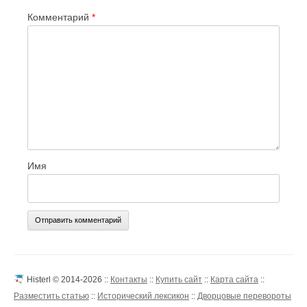
Комментарий
*
Имя
Histerl © 2014-2026 ::
Контакты
::
Купить сайт
::
Карта сайта
::
Разместить статью
::
Исторический лексикон
::
Дворцовые перевороты