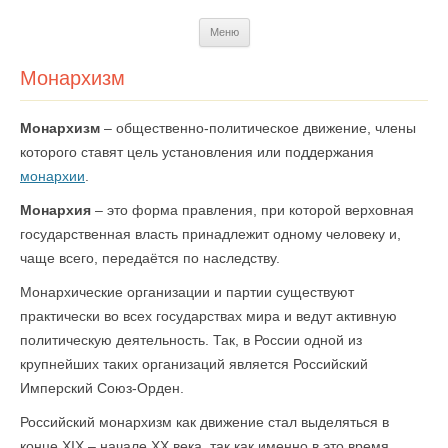
Перейти
Меню
к
содержимому
Монархизм
Монархизм
– общественно-политическое движение, члены
которого ставят цель установления или поддержания
монархии
.
Монархия
– это форма правления, при которой верховная
государственная власть принадлежит одному человеку и,
чаще всего, передаётся по наследству.
Монархические организации и партии существуют
практически во всех государствах мира и ведут активную
политическую деятельность. Так, в России одной из
крупнейших таких организаций является Российский
Имперский Союз-Орден.
Российский монархизм как движение стал выделяться в
конце XIX – начале XX века, так как именно в это время