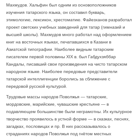
Махмудов. Хальфин был одним из основоположников
изучения татарского языка, он составил букварь,
этимологию, лексикон, хрестоматию. Файезханов разработал
проект светских учебных заведений для татар (гимназий и
высшей школы). Махмудов много работал над оформлением
книг на восточных языках, печатавшихся в Казани в
Азиатской типографии. Наиболее видным татарским
писателем первой половины XIX в. был Габдухзяббар
Кандалы, писавший свои произведения на чисто татарском
народном языке. Наиболее передовые представители
татарской интеллигенции боролись за сближение с
передовой русской культурой.
Трудовые массы народов Поволжья — татарские,
мордовские, марийские, чувашские крестьяне — в
подавляющем большинстве были неграмотны. Их культурное
творчество проявилось в устной форме — в сказках, песнях,
загадках, пословицах и пр. В них рассказывалось о
страданиях народов Поволжья под гнётом местных