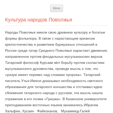
Перейти
Меню
к
содержимому
Культура народов Поволжья
Народы Поволжья имели свою древнюю культуру и богатые
формы фольклора. В связи с нарастающим кризисом
крепостничества и развитием буржуазных отношений в
России среди татар Среднего Поволжья нарастает движение,
направленное против феодальных мусульманских верхов.
Татарский философ Курсави вёл борьбу против схоластики
мусульманского духовенства, проводя мысль о том, что
«разум имеет перевес над словами пророка». Татарский
писатель Утыз-Имени доказывал необходимость светского
образования для татарского юношества и отстаивал идею
сближения татарского народа с русским; эта мысль нашла
отражение в его поэме «Гришка». В Казанском университете
преподаванием восточных языков занимались Ибрагим
Хальфин, Хусаин Файезханов, Мухаммед-Галей