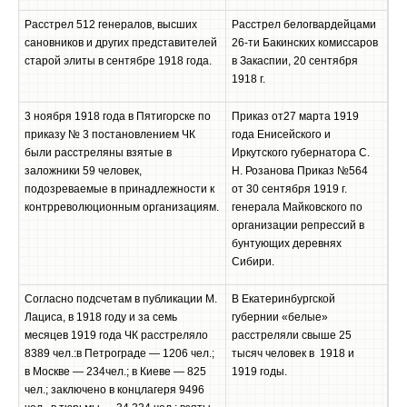
Расстрел 512 генералов, высших
Расстрел белогвардейцами
сановников и других представителей
26-ти Бакинских комиссаров
старой элиты в сентябре 1918 года.
в Закаспии, 20 сентября
1918 г.
3 ноября 1918 года в Пятигорске по
Приказ от27 марта 1919
приказу № 3 постановлением ЧК
года Енисейского и
были расстреляны взятые в
Иркутского губернатора С.
заложники 59 человек,
Н. Розанова Приказ №564
подозреваемые в принадлежности к
от 30 сентября 1919 г.
контрреволюционным организациям.
генерала Майковского по
организации репрессий в
бунтующих деревнях
Сибири.
Согласно подсчетам в публикации М.
В Екатеринбургской
Лациса, в 1918 году и за семь
губернии «белые»
месяцев 1919 года ЧК расстреляло
расстреляли свыше 25
8389 чел.:в Петрограде — 1206 чел.;
тысяч человек в 1918 и
в Москве — 234чел.; в Киеве — 825
1919 годы.
чел.; заключено в концлагеря 9496