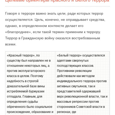
Целевые ориентиры Красного и Белого террора
Говоря о терроре важно знать цели, ради которых террор
осуществляется. Цель, конечно, не оправдывает средства,
однако, в определенном контексте делает его
«благороднее», если такой термин применим к террору.
Террор в Гражданскую войну оказался востребованным
всеми.
«Красный террор», по
«Белый террор» осуществлялся
существу был направлен не в
адептами свергнутых
отношении некоторых лиц, а
господствующих классов.
против эксплуататорского
Противники революции
класса в целом. Поэтому
действовали как методом
надобность в строгой
индивидуального террора против
доказательной базе вины
активных смутьянов, так и
истребляемой буржуазии
представителей одержавшей
отпадала. Главным, для
верх революционной власти, так и
определения судьбы
массовые репрессии против
обреченного было социальное
сторонников Советской власти в
происхождение, образование и
регионах, где