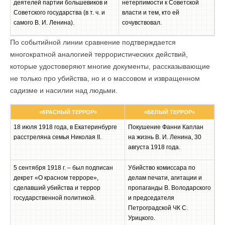
деятелей партии большевиков и
нетерпимости к Советской
Советского государства (в т. ч. и
власти и тем, кто ей
самого В. И. Ленина).
сочувствовал.
По событийной линии сравнение подтверждается
многократной аналогией террористических действий,
которые удостоверяют многие документы, рассказывающие
не только про убийства, но и о массовом и извращенном
садизме и насилии над людьми.
«КРАСНЫЙ ТЕРРОР»
«БЕЛЫЙ ТЕРРОР»
18 июля 1918 года, в Екатеринбурге
Покушение Фанни Каплан
расстреляна семья Николая II.
на жизнь В. И. Ленина, 30
августа 1918 года.
5 сентября 1918 г. – был подписан
Убийство комиссара по
декрет «О красном терроре»,
делам печати, агитации и
сделавший убийства и террор
пропаганды В. Володарского
государственной политикой.
и председателя
Петроградской ЧК С.
Урицкого.