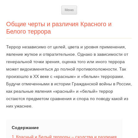
Перейти
Меню
к
содержимому
Общие черты и различия Красного и
Белого террора
Террор независимо от целей, цвета и уровня применения,
явление жуткое и отвратительное. Однако в зависимости от
генеральной точки зрения, оценка того или иного террора
может видоизменяться до полной противоположности. Так
произошло в XX веке с «красным» и «белым» террорами.
Будучи отмеченными в истории Гражданской войны в России,
как реальные явления «красный» и «белый» террор
остаются предметом сравнения и спора по поводу какой из
них ужаснее.
Содержание
1
Красный и Белый терроры – сходства и различия