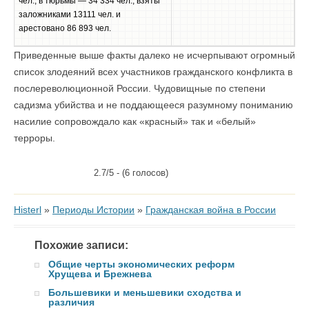
чел., в тюрьмы — 34 334 чел.; взяты
заложниками 13111 чел. и
арестовано 86 893 чел.
Приведенные выше факты далеко не исчерпывают огромный
список злодеяний всех участников гражданского конфликта в
послереволюционной России. Чудовищные по степени
садизма убийства и не поддающееся разумному пониманию
насилие сопровождало как «красный» так и «белый»
терроры.
2.7/5 - (6 голосов)
Histerl
»
Периоды Истории
»
Гражданская война в России
Похожие записи:
Общие черты экономических реформ
Хрущева и Брежнева
Большевики и меньшевики сходства и
различия