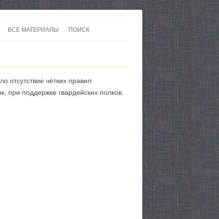
ВСЕ МАТЕРИАЛЫ
ПОИСК
 В 20-30 ГОДЫ ХХ ВЕКА
ЛИТЕРАТУРА
 ДО ВТОРОЙ МИРОВОЙ
ЕВРОПА
ло отсутствие чётких правил
НЫ
КАРТЫ
, при поддержке гвардейских полков.