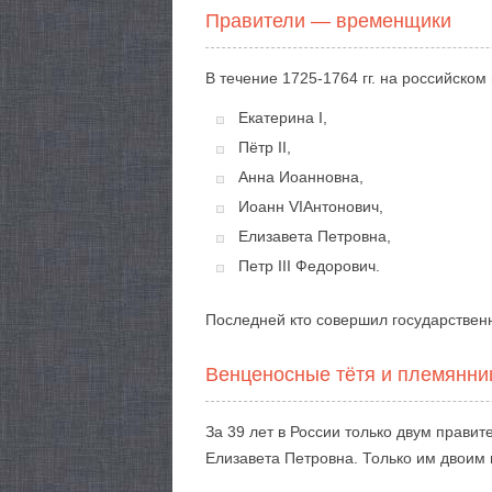
Правители — временщики
В течение 1725-1764 гг. на российском
Екатерина I,
Пётр II,
Анна Иоанновна,
Иоанн VIАнтонович,
Елизавета Петровна,
Петр III Федорович.
Последней кто совершил государственн
Венценосные тётя и племянни
За 39 лет в России только двум прави
Елизавета Петровна. Только им двоим 