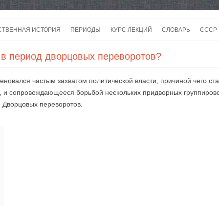
Перейти
к
СТВЕННАЯ ИСТОРИЯ
ПЕРИОДЫ
КУРС ЛЕКЦИЙ
СЛОВАРЬ
СССР
содержимому
СССР
 в период дворцовых переворотов?
СССР
еновался частым захватом политической власти, причиной чего ста
ВОЙ
 и сопровождающееся борьбой нескольких придворных группировок
й Дворцовых переворотов.