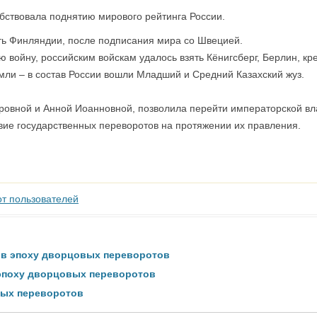
ствовала поднятию мирового рейтинга России.
ть Финляндии, после подписания мира со Швецией.
 войну, российским войскам удалось взять Кёнигсберг, Берлин, кре
мли – в состав России вошли Младший и Средний Казахский жуз.
ровной и Анной Иоанновной, позволила перейти императорской вла
твие государственных переворотов на протяжении их правления.
от пользователей
 в эпоху дворцовых переворотов
 эпоху дворцовых переворотов
вых переворотов