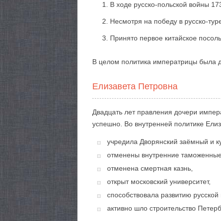
В ходе русско-польской войны 173
Несмотря на победу в русско-тур
Принято первое китайское посоль
В целом политика императрицы была д
Елизавета Петровна
Двадцать лет правления дочери импер
успешно. Во внутренней политике Елиз
учредила Дворянский заёмный и к
отменены внутренние таможенны
отменена смертная казнь,
открыт московский университет,
способствовала развитию русской 
активно шло строительство Петерб