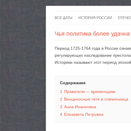
ВСЕ ДАТЫ
ИСТОРИЯ РОССИИ
ОТЕЧЕ
Чья политика более удачна
Период 1725-1764 года в России ознам
регулирующих наследование престола,
Историки называют этот период эпохо
Содержание
1
Правители — временщики
2
Венценосные тётя и племянница
3
Анна Иоанновна
4
Елизавета Петровна