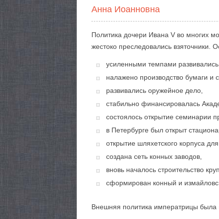
Анна Иоанновна
Политика дочери Ивана V во многих мо
жестоко преследовались взяточники. 
усиленными темпами развивались
налажено производство бумаги и с
развивались оружейное дело,
стабильно финансировалась Акаде
состоялось открытие семинарии п
в Петербурге был открыт стациона
открытие шляхетского корпуса для
создана сеть конных заводов,
вновь началось строительство кру
сформирован конный и измайловск
Внешняя политика императрицы была м