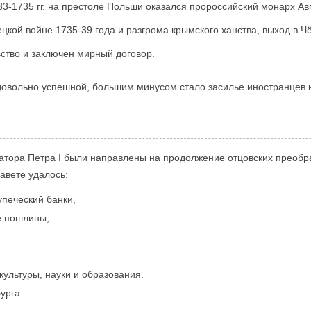
3-1735 гг. на престоле Польши оказался пророссийский монарх Авгу
ецкой войне 1735-39 года и разгрома крымского ханства, выход в Ч
ство и заключён мирный договор.
овольно успешной, большим минусом стало засилье иностранцев н
атора Петра I были направлены на продолжение отцовских преобра
авете удалось:
упеческий банки,
е пошлины,
культуры, науки и образования.
урга.