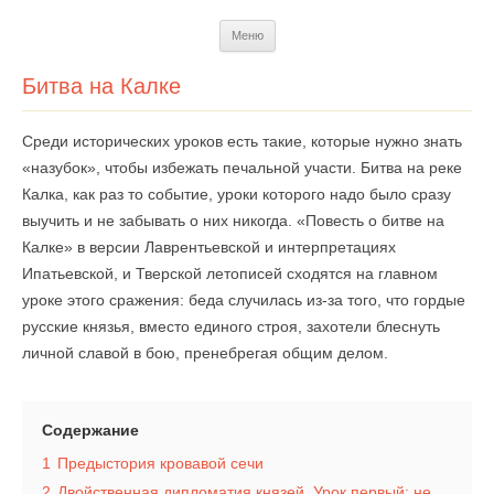
Перейти
Меню
к
содержимому
Битва на Калке
Среди исторических уроков есть такие, которые нужно знать
«назубок», чтобы избежать печальной участи. Битва на реке
Калка, как раз то событие, уроки которого надо было сразу
выучить и не забывать о них никогда. «Повесть о битве на
Калке» в версии Лаврентьевской и интерпретациях
Ипатьевской, и Тверской летописей сходятся на главном
уроке этого сражения: беда случилась из-за того, что гордые
русские князья, вместо единого строя, захотели блеснуть
личной славой в бою, пренебрегая общим делом.
Содержание
1
Предыстория кровавой сечи
2
Двойственная дипломатия князей. Урок первый: не