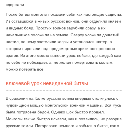
сдержали.
После битвы монголы показали себя как настоящие садисты.
Из оставшихся в живых русских воинов, они отделили князей
и видных бояр. Простых воинов зарубили сразу, а их
начальников положили на землю. Сверху уложили дощатый
настил, по нему застелили ковры и установили шатер, в
котором пировали под предсмертные крики поверженных
врагов. Из этого можно вывести урок: войско, где каждый сам
по себе не побеждает, а, не желая пожертвовать малым,
можно потерять все.
Ключевой урок невиданной битвы
В сражении на Калке русские воины впервые столкнулись с
чудовищной мощью монгольской военной машины. Вся Русь
была потрясена бедой. Однако шок быстро прошел.
Монголы так же быстро исчезли, как и появились, не разорив
русские земли. Погоревали немного и забыли о битве, как о