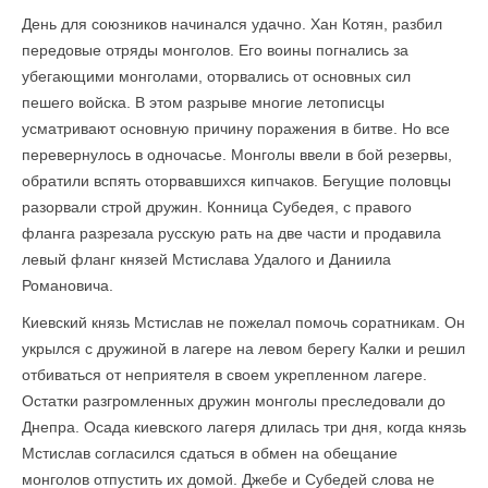
День для союзников начинался удачно. Хан Котян, разбил
передовые отряды монголов. Его воины погнались за
убегающими монголами, оторвались от основных сил
пешего войска. В этом разрыве многие летописцы
усматривают основную причину поражения в битве. Но все
перевернулось в одночасье. Монголы ввели в бой резервы,
обратили вспять оторвавшихся кипчаков. Бегущие половцы
разорвали строй дружин. Конница Субедея, с правого
фланга разрезала русскую рать на две части и продавила
левый фланг князей Мстислава Удалого и Даниила
Романовича.
Киевский князь Мстислав не пожелал помочь соратникам. Он
укрылся с дружиной в лагере на левом берегу Калки и решил
отбиваться от неприятеля в своем укрепленном лагере.
Остатки разгромленных дружин монголы преследовали до
Днепра. Осада киевского лагеря длилась три дня, когда князь
Мстислав согласился сдаться в обмен на обещание
монголов отпустить их домой. Джебе и Субедей слова не