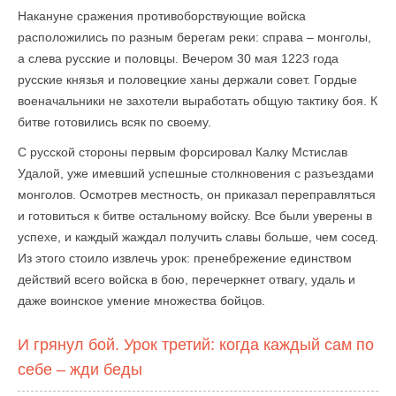
Накануне сражения противоборствующие войска
расположились по разным берегам реки: справа – монголы,
а слева русские и половцы. Вечером 30 мая 1223 года
русские князья и половецкие ханы держали совет. Гордые
военачальники не захотели выработать общую тактику боя. К
битве готовились всяк по своему.
С русской стороны первым форсировал Калку Мстислав
Удалой, уже имевший успешные столкновения с разъездами
монголов. Осмотрев местность, он приказал переправляться
и готовиться к битве остальному войску. Все были уверены в
успехе, и каждый жаждал получить славы больше, чем сосед.
Из этого стоило извлечь урок: пренебрежение единством
действий всего войска в бою, перечеркнет отвагу, удаль и
даже воинское умение множества бойцов.
И грянул бой. Урок третий: когда каждый сам по
себе – жди беды