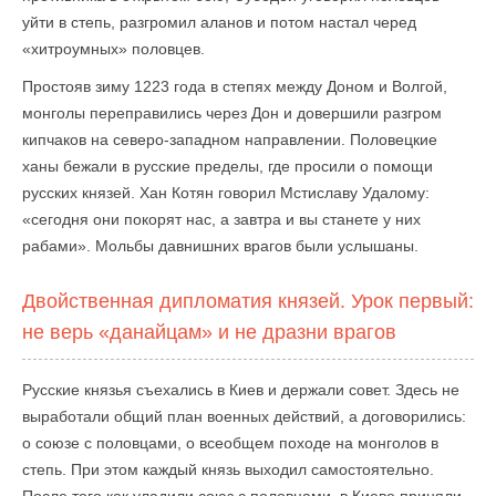
уйти в степь, разгромил аланов и потом настал черед
«хитроумных» половцев.
Простояв зиму 1223 года в степях между Доном и Волгой,
монголы переправились через Дон и довершили разгром
кипчаков на северо-западном направлении. Половецкие
ханы бежали в русские пределы, где просили о помощи
русских князей. Хан Котян говорил Мстиславу Удалому:
«сегодня они покорят нас, а завтра и вы станете у них
рабами». Мольбы давнишних врагов были услышаны.
Двойственная дипломатия князей. Урок первый:
не верь «данайцам» и не дразни врагов
Русские князья съехались в Киев и держали совет. Здесь не
выработали общий план военных действий, а договорились:
о союзе с половцами, о всеобщем походе на монголов в
степь. При этом каждый князь выходил самостоятельно.