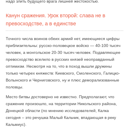
надо злить будущего врага лишней жестокостью.
Канун сражения. Урок второй: слава не в
превосходстве, а в единстве
Точного числа воинов обеих армий нет, имеющиеся цифры
приблизительны: русско-половецкое войско — 40-100 тысяч
человек, а монгольское 20-30 тысяч человек. Подавляющее
превосходство вселило в русских князей неоправданный
оптимизм. Несмотря на то, что в поход вышли дружины
только четырех княжеств: Киевского, Смоленского, Галицко-
Волынского и Черниговского, ну и плюс деморализованные
половцы.
Место битвы достоверно не известно. Предполагают, что
сражение произошло, на территории Никольского района,
Донецкой области (по мнению исследователей, Калка
сегодня – это речушка Малый Кальчик, впадающая в реку
Кальмиус).