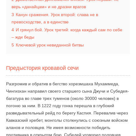
верь «данайцам» и не дразни врагов
3
Канун сражения. Урок второй: слава не в
превосходстве, а в единстве
4
И грянул бой. Урок третий: когда каждый сам по себе
– жди беды
5
Ключевой урок невиданной битвы
Предыстория кровавой сечи
Разгромив и обратив в бегство хорезмшаха Мухаммеда,
Чингизхан направил своего старшего сына Джучи и Субедея-
багатура во главе трех туменов (около 30000 человек) в
погоню за ним. В 1222 году гонка перешла в глубокий
разведывательный рейд по берегу Каспия. Перевалив через
Кавказский хребет, монголы столкнулись с союзным войском
аланов и половцев. Не имея возможности победить
противника в открытом бою, Субедей уговорил половцев