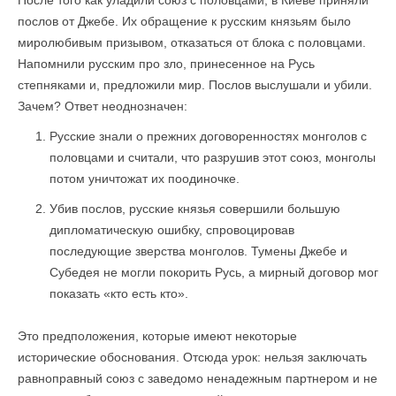
После того как уладили союз с половцами, в Киеве приняли
послов от Джебе. Их обращение к русским князьям было
миролюбивым призывом, отказаться от блока с половцами.
Напомнили русским про зло, принесенное на Русь
степняками и, предложили мир. Послов выслушали и убили.
Зачем? Ответ неоднозначен:
Русские знали о прежних договоренностях монголов с
половцами и считали, что разрушив этот союз, монголы
потом уничтожат их поодиночке.
Убив послов, русские князья совершили большую
дипломатическую ошибку, спровоцировав
последующие зверства монголов. Тумены Джебе и
Субедея не могли покорить Русь, а мирный договор мог
показать «кто есть кто».
Это предположения, которые имеют некоторые
исторические обоснования. Отсюда урок: нельзя заключать
равноправный союз с заведомо ненадежным партнером и не