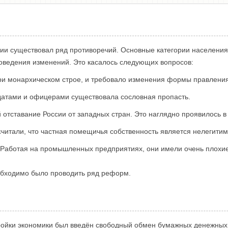
сии существовал ряд противоречий. Основные категории населени
ведения изменений. Это касалось следующих вопросов:
при монархическом строе, и требовало изменения формы правления
датами и офицерами существовала сословная пропасть.
отставание России от западных стран. Это наглядно проявилось в
считали, что частная помещичья собственность является нелегитим
Работая на промышленных предприятиях, они имели очень плохие
обходимо было проводить ряд реформ.
ойки экономики был введён свободный обмен бумажных денежных з