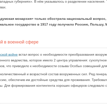
западных губерниях». В нём указывалось о разделении населения.
вах.
думская монархия» только обострила национальный вопрос,
ональное государство в 1917 году получило Россию, Польшу,
й в военной сфере
нской войне
встал вопрос о необходимости преобразования вооруж
енного ведомства, которое имело 2 центра управления: сухопутное 
ов, что приводило к необходимости созыва Особых совещаний для
количественный и возрастной состав вооруженных сил. Ряд генер
енсию, обеспечив им достойные средства для проживания. Требов
ы. Для формирования контингента хороших офицеров следовало с