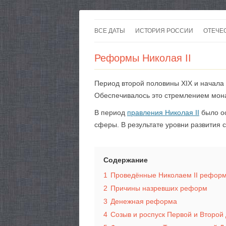
ВСЕ ДАТЫ
ИСТОРИЯ РОССИИ
ОТЕЧЕ
Реформы Николая II
Период второй половины XIX и начала 
Обеспечивалось это стремлением мона
В период
правления Николая II
было ос
сферы. В результате уровни развития 
Содержание
1
Проведённые Николаем II реформ
2
Причины назревших реформ
3
Денежная реформа
4
Созыв и роспуск Первой и Второй