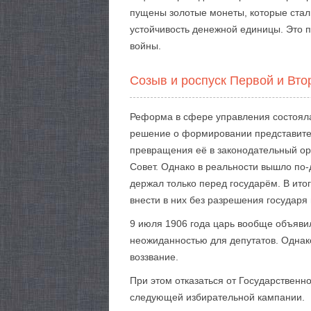
пущены золотые монеты, которые стал
устойчивость денежной единицы. Это 
войны.
Созыв и роспуск Первой и Вт
Реформа в сфере управления состояла
решение о формировании представител
превращения её в законодательный ор
Совет. Однако в реальности вышло по-
держал только перед государём. В итог
внести в них без разрешения государя
9 июля 1906 года царь вообще объяви
неожиданностью для депутатов. Однако
воззвание.
При этом отказаться от Государственн
следующей избирательной кампании.