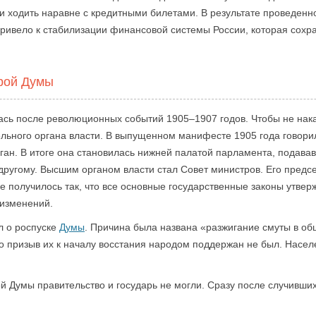
и ходить наравне с кредитными билетами. В результате проведе
привело к стабилизации финансовой системы России, которая сохр
орой Думы
сь после революционных событий 1905–1907 годов. Чтобы не нака
ьного органа власти. В выпущенном манифесте 1905 года говори
ган. В итоге она становилась нижней палатой парламента, подава
другому. Высшим органом власти стал Совет министров. Его предсе
е получилось так, что все основные государственные законы утвер
 изменений.
л о роспуске
Думы
. Причина была названа «разжигание смуты в об
 призыв их к началу восстания народом поддержан не был. Населе
ой Думы правительство и государь не могли. Сразу после случивши