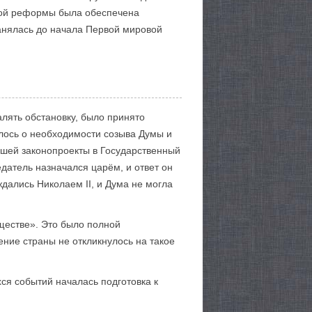
нной реформы была обеспечена
анялась до начала Первой мировой
лять обстановку, было принято
лось о необходимости созыва Думы и
вшей законопроекты в Государственный
датель назначался царём, и ответ он
ждались Николаем II, и Дума не могла
ществе». Это было полной
ние страны не откликнулось на такое
хся событий началась подготовка к