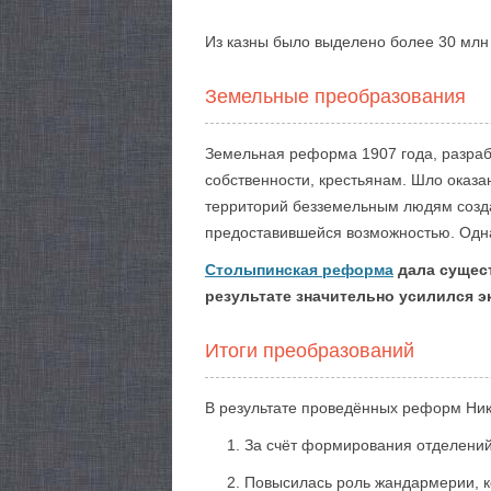
Из казны было выделено более 30 млн
Земельные преобразования
Земельная реформа 1907 года, разраб
собственности, крестьянам. Шло оказа
территорий безземельным людям созда
предоставившейся возможностью. Одна
Столыпинская реформа
дала сущест
результате значительно усилился э
Итоги преобразований
В результате проведённых реформ Ник
За счёт формирования отделений
Повысилась роль жандармерии, к