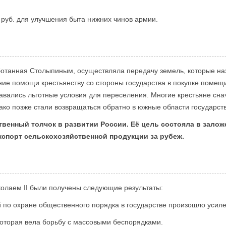
 руб. для улучшения быта нижних чинов армии.
отанная Столыпиным, осуществляла передачу земель, которые на
ние помощи крестьянству со стороны государства в покупке помещ
вались льготные условия для переселения. Многие крестьяне сна
ко позже стали возвращаться обратно в южные области государств
венный толчок в развитии России. Её цель состояла в залож
кспорт сельскохозяйственной продукции за рубеж.
олаем II были получены следующие результаты:
 по охране общественного порядка в государстве произошло усиле
оторая вела борьбу с массовыми беспорядками.