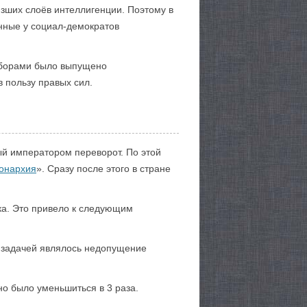
зших слоёв интеллигенции. Поэтому в
енные у социал-демократов
ыборами было выпущено
 пользу правых сил.
ый императором переворот. По этой
онархия
». Сразу после этого в стране
ка. Это привело к следующим
 задачей являлось недопущение
о было уменьшиться в 3 раза.