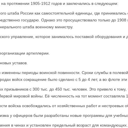
на протяжении 1905-1912 годов и заключались в следующем:
го штаба России как самостоятельной единицы, где принимались
едственно государю. Однако это просуществовало только до 1908
нерального штаба военному министру.
кого управление, которое занималось поставкой оборудования и д
еорганизации артиллерии.
новых уставов.
изменены периоды воинской повинности. Сроки службы в полевой
 родах войск сокращение было сделано с 5 до 4 лет, а во флоте эти
 призывников с 300 тыс. до 450 тыс. человек. Это привело к тому,
ервой мировой войны. Её численность на тот момент составляла 1 
сти войска освобождались от хозяйственных работ и нестроевых о
изма у офицеров были разработаны новые программы для учебных
ения в чинах и установлен предельный возраст для командующих.