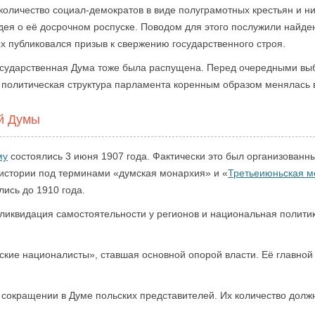
оличество социал-демократов в виде полуграмотных крестьян и ни
идея о её досрочном роспуске. Поводом для этого послужили найд
х публиковался призыв к свержению государственного строя.
Государственная Дума тоже была распущена. Перед очередными в
 политическая структура парламента коренным образом менялась в
й Думы
му
состоялись 3 июня 1907 года. Фактически это был организованн
 истории под терминами «думская монархия» и «
Третьеиюньская м
ись до 1910 года.
ликвидация самостоятельности у регионов и национальная полити
кие националисты», ставшая основной опорой власти. Её главной
сокращении в Думе польских представителей. Их количество должн