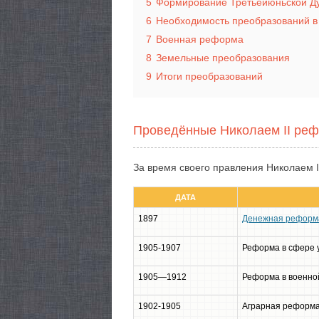
5
Формирование Третьеиюньской Д
6
Необходимость преобразований в
7
Военная реформа
8
Земельные преобразования
9
Итоги преобразований
Проведённые Николаем II реф
За время своего правления Николаем I
ДАТА
1897
Денежная реформ
1905-1907
Реформа в сфере 
1905—1912
Реформа в военно
1902-1905
Аграрная реформ