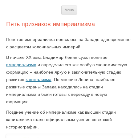
Перейти
Меню
к
содержимому
Пять признаков империализма
Понятие империализма появилось на Западе одновременно
с расцветом колониальных империй.
В начале ХХ века Владимир Ленин сузил понятие
империализма
и определил его как особую экономическую
формацию – наиболее яркую и заключительную стадию
развития
капитализма
. По мнению Ленина, наиболее
развитые страны Запада находились на стадии
империализма и были готовы к переходу в новую
формацию.
Позднее учение об империализме как высшей стадии
капитализма стало официальным учение советской
историографии.