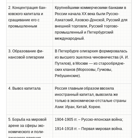
2. Концентрация бан­
Крупнейшими коммерческими банками в
ковского капитала и
Рос­сии начала XX века были Русско-
сращивание его с
Азиатский, Азовско-Донской, Русский для
промышленным
внешней тор­говли, Русский торгово-
промышленный и Пе­тербургский
международный.
3. Образование фи­
В Петербурге олигархия формировалась
нансовой олигархии
из высшего эшелона чиновничества (А. И.
Путилов), в Москве — из старообрядче­
ских кланов (Морозовы, Гучковы,
Рябушинские).
4. Вывоз капитала
Россия главным образом ввозила
иностранный капитал, вывозила же
только в экономически-отсталые страны
Азии: Иран, Китай, Корею.
5. Борьба на мировой
1904-1905 гг. – Русско-японская война;
арене за сферы эко­
1914-1918 гг. – Первая мировая война.
номического и поли­